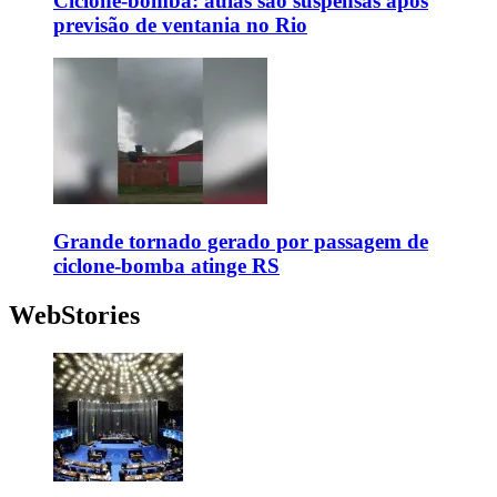
Ciclone-bomba: aulas são suspensas após
previsão de ventania no Rio
Grande tornado gerado por passagem de
ciclone-bomba atinge RS
WebStories