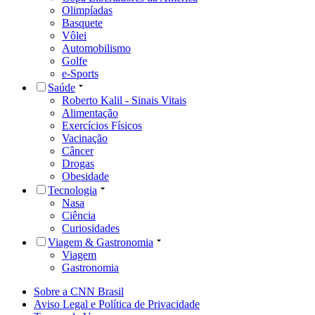
Olimpíadas
Basquete
Vôlei
Automobilismo
Golfe
e-Sports
Saúde
Roberto Kalil - Sinais Vitais
Alimentação
Exercícios Físicos
Vacinação
Câncer
Drogas
Obesidade
Tecnologia
Nasa
Ciência
Curiosidades
Viagem & Gastronomia
Viagem
Gastronomia
Sobre a CNN Brasil
Aviso Legal e Política de Privacidade