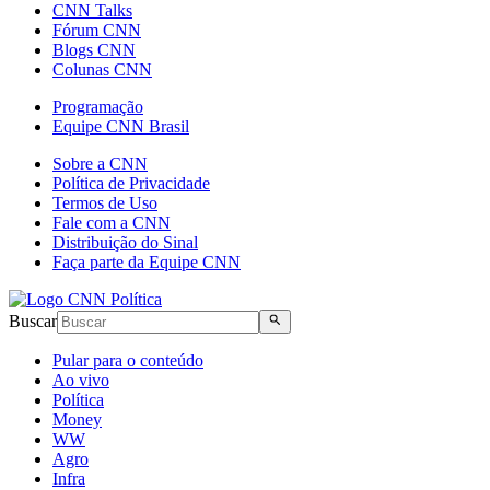
CNN Talks
Fórum CNN
Blogs CNN
Colunas CNN
Programação
Equipe CNN Brasil
Sobre a CNN
Política de Privacidade
Termos de Uso
Fale com a CNN
Distribuição do Sinal
Faça parte da Equipe CNN
Buscar
Pular para o conteúdo
Ao vivo
Política
Money
WW
Agro
Infra