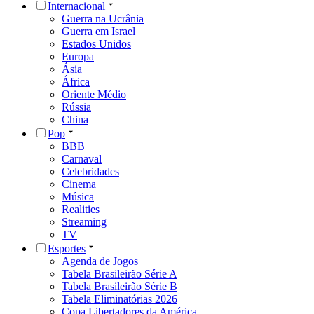
Internacional
Guerra na Ucrânia
Guerra em Israel
Estados Unidos
Europa
Ásia
África
Oriente Médio
Rússia
China
Pop
BBB
Carnaval
Celebridades
Cinema
Música
Realities
Streaming
TV
Esportes
Agenda de Jogos
Tabela Brasileirão Série A
Tabela Brasileirão Série B
Tabela Eliminatórias 2026
Copa Libertadores da América