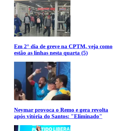
Em 2° dia de greve na CPTM, veja como
estão as linhas nesta quarta (5)
Neymar provoca o Remo e gera revolta
após vitória do Santos: "Eliminado"