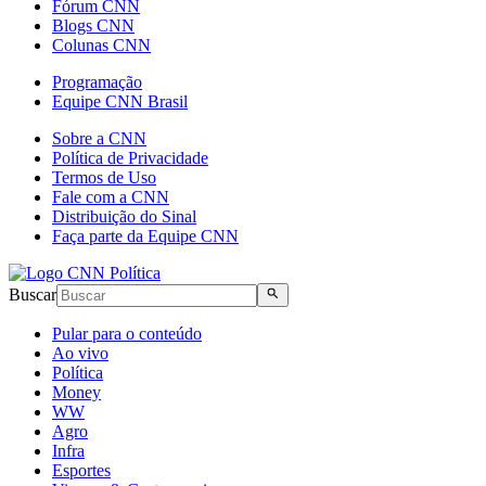
Fórum CNN
Blogs CNN
Colunas CNN
Programação
Equipe CNN Brasil
Sobre a CNN
Política de Privacidade
Termos de Uso
Fale com a CNN
Distribuição do Sinal
Faça parte da Equipe CNN
Buscar
Pular para o conteúdo
Ao vivo
Política
Money
WW
Agro
Infra
Esportes