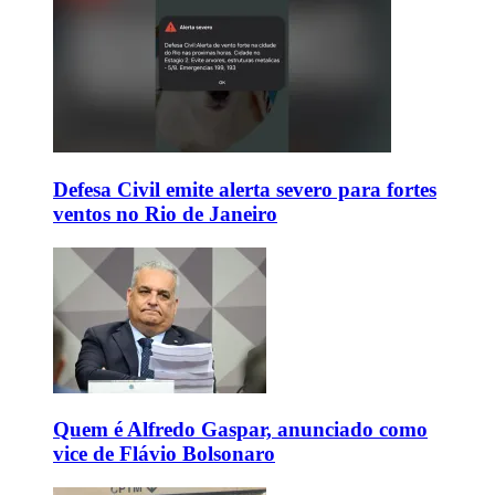
Defesa Civil emite alerta severo para fortes
ventos no Rio de Janeiro
Quem é Alfredo Gaspar, anunciado como
vice de Flávio Bolsonaro