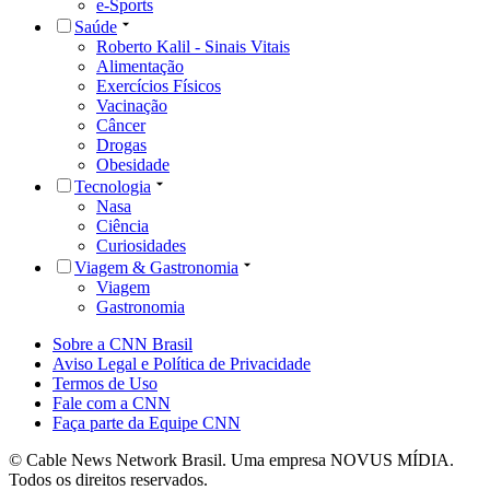
e-Sports
Saúde
Roberto Kalil - Sinais Vitais
Alimentação
Exercícios Físicos
Vacinação
Câncer
Drogas
Obesidade
Tecnologia
Nasa
Ciência
Curiosidades
Viagem & Gastronomia
Viagem
Gastronomia
Sobre a CNN Brasil
Aviso Legal e Política de Privacidade
Termos de Uso
Fale com a CNN
Faça parte da Equipe CNN
© Cable News Network Brasil. Uma empresa NOVUS MÍDIA.
Todos os direitos reservados.