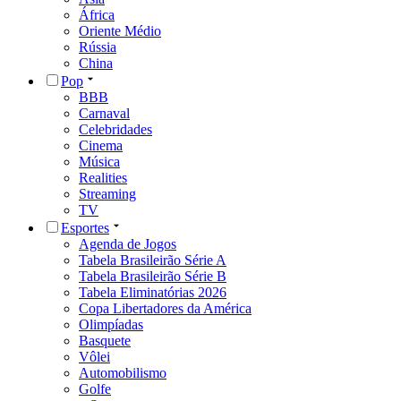
África
Oriente Médio
Rússia
China
Pop
BBB
Carnaval
Celebridades
Cinema
Música
Realities
Streaming
TV
Esportes
Agenda de Jogos
Tabela Brasileirão Série A
Tabela Brasileirão Série B
Tabela Eliminatórias 2026
Copa Libertadores da América
Olimpíadas
Basquete
Vôlei
Automobilismo
Golfe