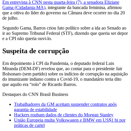
Em entrevista à CNN nesta quarta-feira (7), a senadora Eliziane
Gama (Cidadania-MA)
, integrante da bancada feminina, afirmou
que a oitiva do líder do governo na Câmara deve ocorrer no dia 20
de julho.
Segundo Gama, Barros criou fato político sobre a ida ao Senado ao
ir ao Supremo Tribunal Federal (STF), dizendo que queria ser depor
e a CPI não queria ouvi-lo.
Suspeita de corrupção
Em depoimento à CPI da Pandemia, o deputado federal Luis
Miranda (DEM-DF) revelou que, ao contar para o presidente Jair
Bolsonaro (sem partido) sobre os indícios de corrupção na aquisição
do imunizante indiano contra a Covid-19, o mandatário teria dito
que aquilo era “rolo” de Ricardo Barros.
Destaques do CNN Brasil Business
Trabalhadores da GM aceitam suspender contratos após
garantia de estabilidade
Hackers roubam dados de clientes do Morgan Stanley
União Europeia multa Volkswagen e BMW em US$1 bi por
práticas de cartel