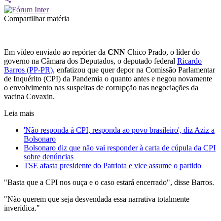
Compartilhar matéria
Em vídeo enviado ao repórter da
CNN
Chico Prado, o líder do
governo na Câmara dos Deputados, o deputado federal
Ricardo
Barros (PP-PR)
, enfatizou que quer depor na Comissão Parlamentar
de Inquérito (CPI) da Pandemia o quanto antes e negou novamente
o envolvimento nas suspeitas de corrupção nas negociações da
vacina Covaxin.
Leia mais
'Não responda à CPI, responda ao povo brasileiro', diz Aziz a
Bolsonaro
Bolsonaro diz que não vai responder à carta de cúpula da CPI
sobre denúncias
TSE afasta presidente do Patriota e vice assume o partido
"Basta que a CPI nos ouça e o caso estará encerrado", disse Barros.
"Não querem que seja desvendada essa narrativa totalmente
inverídica."