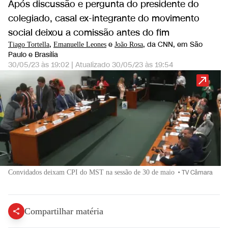
Após discussão e pergunta do presidente do
colegiado, casal ex-integrante do movimento
social deixou a comissão antes do fim
,
e
, da CNN
, em São
Tiago Tortella
Emanuelle Leones
João Rosa
Paulo e Brasília
30/05/23 às 19:02
|
Atualizado
30/05/23 às 19:54
Convidados deixam CPI do MST na sessão de 30 de maio
•
TV Câmara
Compartilhar matéria