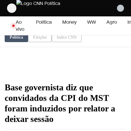
Pular para o conteúdo
Ao
Política
Money
WW
Agro
I
vivo
Política
Eleições
Índice CNN
Base governista diz que
convidados da CPI do MST
foram induzidos por relator a
deixar sessão