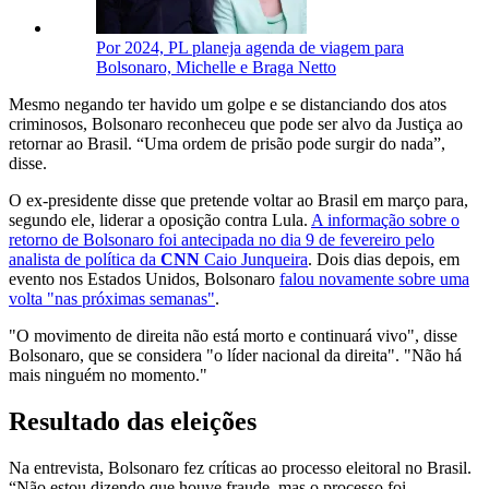
Por 2024, PL planeja agenda de viagem para
Bolsonaro, Michelle e Braga Netto
Mesmo negando ter havido um golpe e se distanciando dos atos
criminosos, Bolsonaro reconheceu que pode ser alvo da Justiça ao
retornar ao Brasil. “Uma ordem de prisão pode surgir do nada”,
disse.
O ex-presidente disse que pretende voltar ao Brasil em março para,
segundo ele, liderar a oposição contra Lula.
A informação sobre o
retorno de Bolsonaro foi antecipada no dia 9 de fevereiro pelo
analista de política da
CNN
Caio Junqueira
. Dois dias depois, em
evento nos Estados Unidos, Bolsonaro
falou novamente sobre uma
volta "nas próximas semanas"
.
"O movimento de direita não está morto e continuará vivo", disse
Bolsonaro, que se considera "o líder nacional da direita". "Não há
mais ninguém no momento."
Resultado das eleições
Na entrevista, Bolsonaro fez críticas ao processo eleitoral no Brasil.
“Não estou dizendo que houve fraude, mas o processo foi