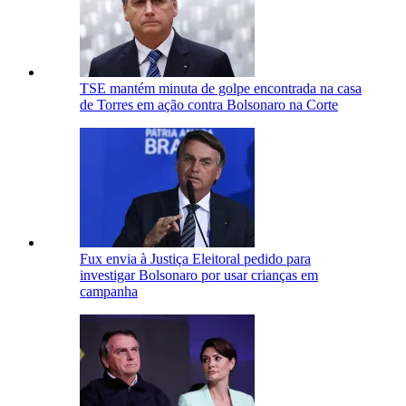
TSE mantém minuta de golpe encontrada na casa
de Torres em ação contra Bolsonaro na Corte
Fux envia à Justiça Eleitoral pedido para
investigar Bolsonaro por usar crianças em
campanha