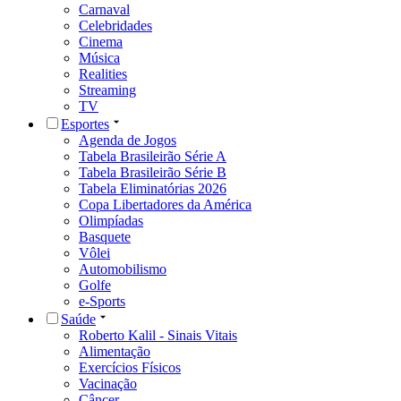
Carnaval
Celebridades
Cinema
Música
Realities
Streaming
TV
Esportes
Agenda de Jogos
Tabela Brasileirão Série A
Tabela Brasileirão Série B
Tabela Eliminatórias 2026
Copa Libertadores da América
Olimpíadas
Basquete
Vôlei
Automobilismo
Golfe
e-Sports
Saúde
Roberto Kalil - Sinais Vitais
Alimentação
Exercícios Físicos
Vacinação
Câncer