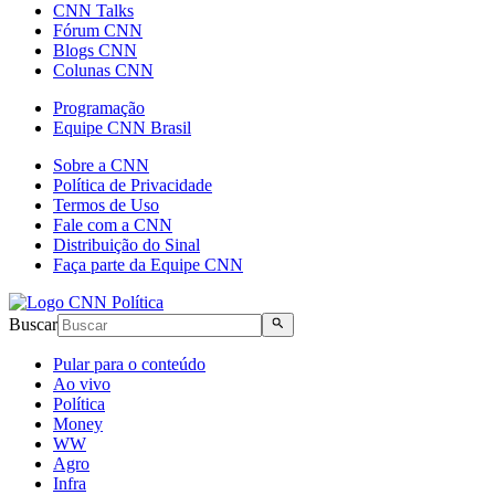
CNN Talks
Fórum CNN
Blogs CNN
Colunas CNN
Programação
Equipe CNN Brasil
Sobre a CNN
Política de Privacidade
Termos de Uso
Fale com a CNN
Distribuição do Sinal
Faça parte da Equipe CNN
Buscar
Pular para o conteúdo
Ao vivo
Política
Money
WW
Agro
Infra