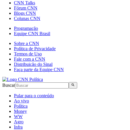
CNN Talks
Fórum CNN
Blogs CNN
Colunas CNN
Programação
Equipe CNN Brasil
Sobre a CNN
Política de Privacidade
Termos de Uso
Fale com a CNN
Distribuição do Sinal
Faça parte da Equipe CNN
Buscar
Pular para o conteúdo
Ao vivo
Política
Money
WW
Agro
Infra