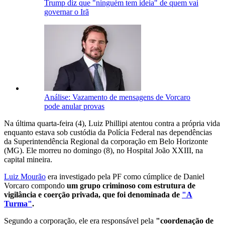
Trump diz que "ninguém tem ideia" de quem vai
governar o Irã
Análise: Vazamento de mensagens de Vorcaro
pode anular provas
Na última quarta-feira (4), Luiz Phillipi atentou contra a própria vida
enquanto estava sob custódia da Polícia Federal nas dependências
da Superintendência Regional da corporação em Belo Horizonte
(MG). Ele morreu no domingo (8), no Hospital João XXIII, na
capital mineira.
Luiz Mourão
era investigado pela PF como cúmplice de Daniel
Vorcaro compondo
um grupo criminoso com estrutura de
vigilância e coerção privada, que foi denominada de
"A
Turma"
.
Segundo a corporação
, ele era responsável pela
"coordenação de