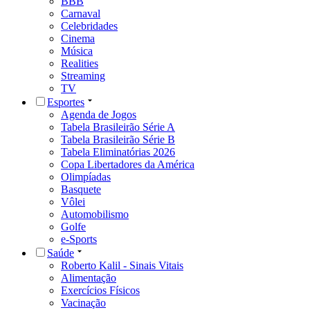
BBB
Carnaval
Celebridades
Cinema
Música
Realities
Streaming
TV
Esportes
Agenda de Jogos
Tabela Brasileirão Série A
Tabela Brasileirão Série B
Tabela Eliminatórias 2026
Copa Libertadores da América
Olimpíadas
Basquete
Vôlei
Automobilismo
Golfe
e-Sports
Saúde
Roberto Kalil - Sinais Vitais
Alimentação
Exercícios Físicos
Vacinação