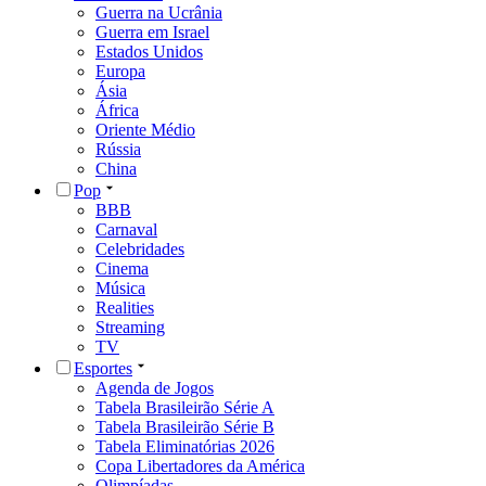
Guerra na Ucrânia
Guerra em Israel
Estados Unidos
Europa
Ásia
África
Oriente Médio
Rússia
China
Pop
BBB
Carnaval
Celebridades
Cinema
Música
Realities
Streaming
TV
Esportes
Agenda de Jogos
Tabela Brasileirão Série A
Tabela Brasileirão Série B
Tabela Eliminatórias 2026
Copa Libertadores da América
Olimpíadas