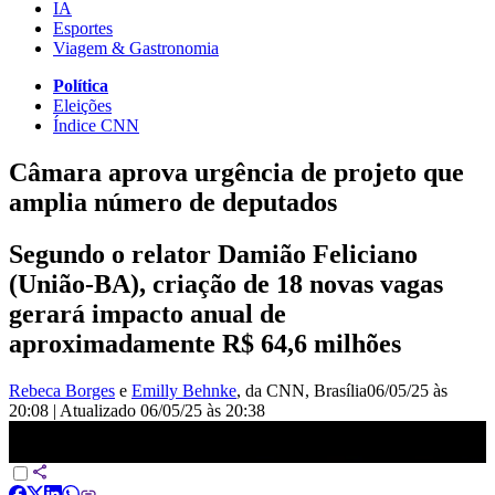
IA
Esportes
Viagem & Gastronomia
Política
Eleições
Índice CNN
Câmara aprova urgência de projeto que
amplia número de deputados
Segundo o relator Damião Feliciano
(União-BA), criação de 18 novas vagas
gerará impacto anual de
aproximadamente R$ 64,6 milhões
Rebeca Borges
e
Emilly Behnke
, da CNN
, Brasília
06/05/25 às
20:08
|
Atualizado
06/05/25 às 20:38
Câmara aprova urgência de projeto que amplia número de
deputados | CNN PRIME TIME