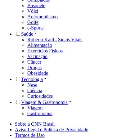
Basquete
Vôlei
Automobilismo
Golfe
e-Sports
Saúde
Roberto Kalil - Sinais Vitais
Alimentação
Exercícios Físicos
Vacinação
Câncer
Drogas
Obesidade
Tecnologia
Nasa
Ciência
Curiosidades
Viagem & Gastronomia
Viagem
Gastronomia
Sobre a CNN Brasil
Aviso Legal e Política de Privacidade
Termos de Uso