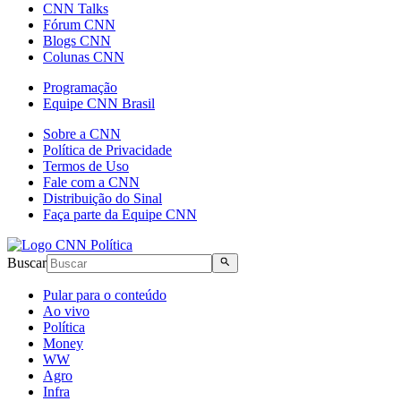
CNN Talks
Fórum CNN
Blogs CNN
Colunas CNN
Programação
Equipe CNN Brasil
Sobre a CNN
Política de Privacidade
Termos de Uso
Fale com a CNN
Distribuição do Sinal
Faça parte da Equipe CNN
Buscar
Pular para o conteúdo
Ao vivo
Política
Money
WW
Agro
Infra