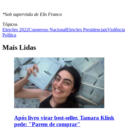
*Sob supervisão de Elis Franco
Tópicos
Eleições 2022
Congresso Nacional
Eleições Presidenciais
Violência
Política
Mais Lidas
Após livro virar best-seller, Tamara Klink
pede: "Parem de comprar"