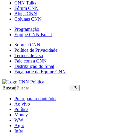
CNN Talks
Fórum CNN
Blogs CNN
Colunas CNN
Programação
Equipe CNN Brasil
Sobre a CNN
Política de Privacidade
Termos de Uso
Fale com a CNN
Distribuição do Sinal
Faça parte da Equipe CNN
Buscar
Pular para o conteúdo
Ao vivo
Política
Money
WW
Agro
Infra