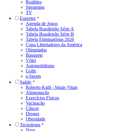
Realities
Streaming
TV
Esportes
Agenda de Jogos
Tabela Brasileirão Série A
Tabela Brasileirão Série B
Tabela Eliminatórias 2026
Copa Libertadores da América
Olimpíadas
Basquete
Vôlei
Automobilismo
Golfe
e-Sports
Saúde
Roberto Kalil - Sinais Vitais
Alimentação
Exercícios Físicos
Vacinação
Câncer
Drogas
Obesidade
Tecnologia
Nasa