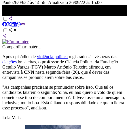
Paulo
26/09/22 às 14:56
|
Atualizado
26/09/22 às 15:00
Campanhas precisam se manifestar sobre violência política, diz
professor | VISÃO CNN
Compartilhar matéria
Após episódios de
violência política
registrados às vésperas das
eleições
brasileiras, o professor de Ciência Política da Fundação
Getulio Vargas (FGV) Marco Antônio Teixeira afirmou, em
entrevista à
CNN
nesta segunda-feira (26), que é dever das
campanhas se pronunciarem sobre tais casos.
"As campanhas precisam se pronunciar sobre isso. Que tal os
candidatos falarem o seguinte: 'olha, eu não quero o voto de quem
comete esse tipo de comportamento'?. Talvez fosse uma mensagem,
inclusive, muito boa. Está faltando responsabilidade de quem lidera
esse processo", analisou.
Leia Mais