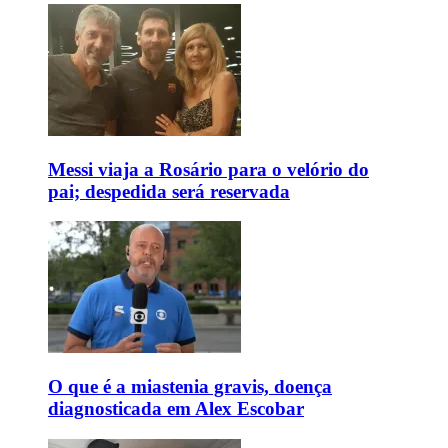
Messi viaja a Rosário para o velório do
pai; despedida será reservada
O que é a miastenia gravis, doença
diagnosticada em Alex Escobar