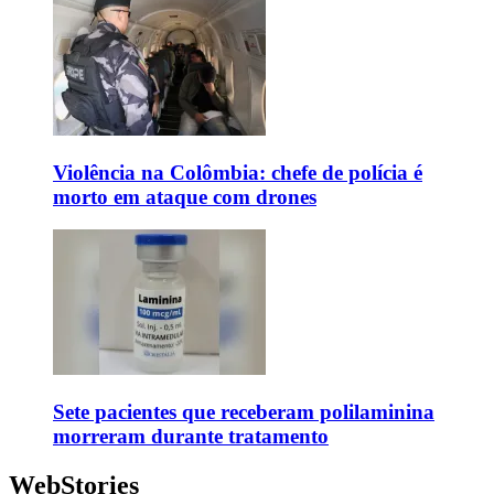
Violência na Colômbia: chefe de polícia é
morto em ataque com drones
Sete pacientes que receberam polilaminina
morreram durante tratamento
WebStories