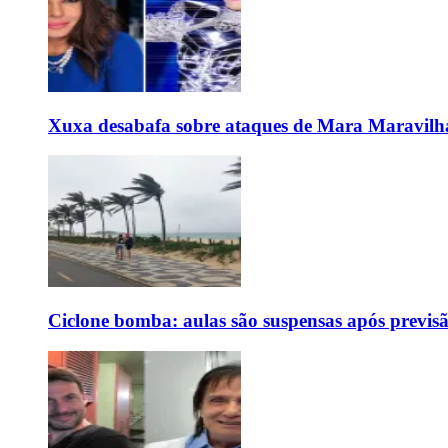
Xuxa desabafa sobre ataques de Mara Maravilh
Ciclone bomba: aulas são suspensas após previs