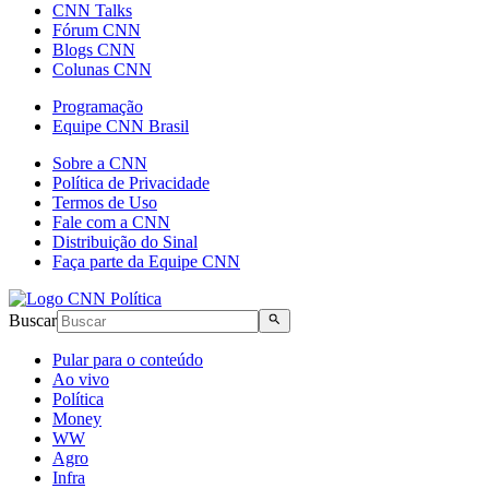
CNN Talks
Fórum CNN
Blogs CNN
Colunas CNN
Programação
Equipe CNN Brasil
Sobre a CNN
Política de Privacidade
Termos de Uso
Fale com a CNN
Distribuição do Sinal
Faça parte da Equipe CNN
Buscar
Pular para o conteúdo
Ao vivo
Política
Money
WW
Agro
Infra