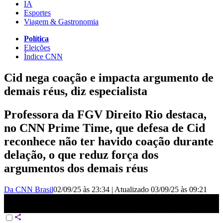
IA
Esportes
Viagem & Gastronomia
Política
Eleições
Índice CNN
Cid nega coação e impacta argumento de
demais réus, diz especialista
Professora da FGV Direito Rio destaca,
no CNN Prime Time, que defesa de Cid
reconhece não ter havido coação durante
delação, o que reduz força dos
argumentos dos demais réus
Da CNN Brasil
02/09/25 às 23:34
|
Atualizado
03/09/25 às 09:21
Especialista: Cid diz que delação é válida e argumento dos demais
réus perde força | CNN PRIME TIME