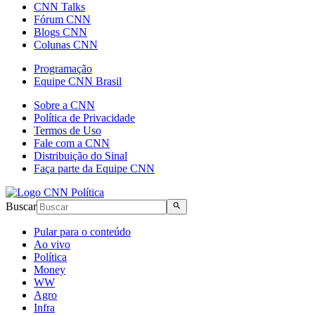
CNN Talks
Fórum CNN
Blogs CNN
Colunas CNN
Programação
Equipe CNN Brasil
Sobre a CNN
Política de Privacidade
Termos de Uso
Fale com a CNN
Distribuição do Sinal
Faça parte da Equipe CNN
Buscar
Pular para o conteúdo
Ao vivo
Política
Money
WW
Agro
Infra