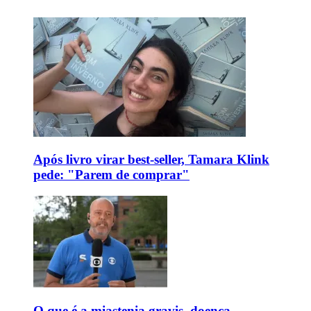
Após livro virar best-seller, Tamara Klink
pede: "Parem de comprar"
O que é a miastenia gravis, doença