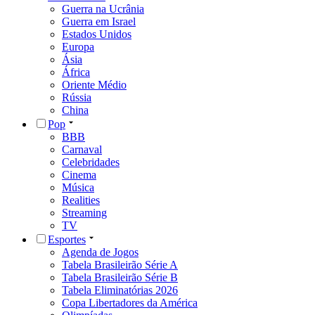
Guerra na Ucrânia
Guerra em Israel
Estados Unidos
Europa
Ásia
África
Oriente Médio
Rússia
China
Pop
BBB
Carnaval
Celebridades
Cinema
Música
Realities
Streaming
TV
Esportes
Agenda de Jogos
Tabela Brasileirão Série A
Tabela Brasileirão Série B
Tabela Eliminatórias 2026
Copa Libertadores da América