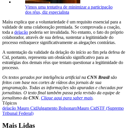
Vimos uma tentativa de minimizar a participação
dos réus, diz especialista
Maíra explica que a voluntariedade é um requisito essencial para a
validade de uma colaboração premiada. Se comprovada a coação,
toda a
delação
poderia ser invalidada. No entanto, o fato do próprio
colaborador, através de sua defesa, sustentar a legitimidade do
processo enfraquece significativamente as alegações contrárias.
A sustentação da validade da delação do início ao fim pela defesa de
Cid, portanto, representa um obstáculo significativo para as
estratégias dos demais réus que tentam questionar a legitimidade do
processo.
Os textos gerados por inteligência artificial na
CNN Brasil
são
feitos com base nos cortes de vídeos dos jornais de sua
programação. Todas as informações são apuradas e checadas por
jornalistas. O texto final também passa pela revisão da equipe de
jornalismo da
CNN
.
Clique aqui para saber mais
.
Tópicos
delação Mauro Cid
Julgamento Bolsonaro
Mauro Cid
STF (Supremo
Tribunal Federal)
Mais Lidas