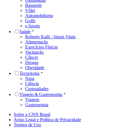
Olimpíadas
Basquete
Vôlei
Automobilismo
Golfe
e-Sports
Saúde
Roberto Kalil - Sinais Vitais
Alimentação
Exercícios Físicos
Vacinação
Câncer
Drogas
Obesidade
Tecnologia
Nasa
Ciência
Curiosidades
Viagem & Gastronomia
Viagem
Gastronomia
Sobre a CNN Brasil
Aviso Legal e Política de Privacidade
Termos de Uso