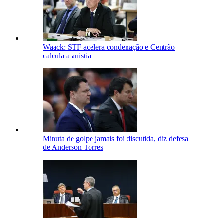
Waack: STF acelera condenação e Centrão
calcula a anistia
Minuta de golpe jamais foi discutida, diz defesa
de Anderson Torres