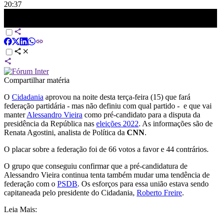
20:37
Cidadania aprova federação, mas não define com quem | CNN 360°
Compartilhar matéria
O
Cidadania
aprovou na noite desta terça-feira (15) que fará
federação partidária - mas não definiu com qual partido - e que vai
manter
Alessandro Vieira
como pré-candidato para a disputa da
presidência da República nas
eleições 2022
. As informações são de
Renata Agostini, analista de Política da
CNN
.
O placar sobre a federação foi de 66 votos a favor e 44 contrários.
O grupo que conseguiu confirmar que a pré-candidatura de
Alessandro Vieira continua tenta também mudar uma tendência de
federação com o
PSDB
. Os esforços para essa união estava sendo
capitaneada pelo presidente do Cidadania,
Roberto Freire
.
Leia Mais: