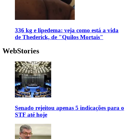
336 kg e lipedema: veja como está a vida
de Thederick, de "Quilos Mortais"
WebStories
Senado rejeitou apenas 5 indicações para o
STF até hoje