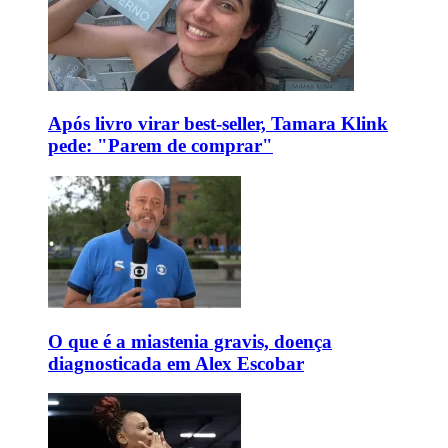
Após livro virar best-seller, Tamara Klink
pede: "Parem de comprar"
O que é a miastenia gravis, doença
diagnosticada em Alex Escobar