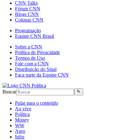
CNN Talks
Fórum CNN
Blogs CNN
Colunas CNN
Programação
Equipe CNN Brasil
Sobre a CNN
Política de Privacidade
Termos de Uso
Fale com a CNN
Distribuição do Sinal
Faça parte da Equipe CNN
Buscar
Pular para o conteúdo
Ao vivo
Política
Money
WW
Agro
Infra