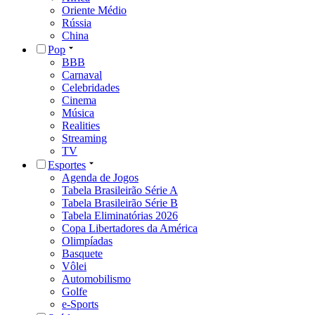
Oriente Médio
Rússia
China
Pop
BBB
Carnaval
Celebridades
Cinema
Música
Realities
Streaming
TV
Esportes
Agenda de Jogos
Tabela Brasileirão Série A
Tabela Brasileirão Série B
Tabela Eliminatórias 2026
Copa Libertadores da América
Olimpíadas
Basquete
Vôlei
Automobilismo
Golfe
e-Sports