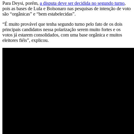
Para Deysi, porém,
a disputa deve ser decidida no segundo turno
,
pois as bases de Lula e Bolsonaro nas pesquisas de intenção de voto
são “orgânicas” e “bem estabelecidas”.
“É muito provável que tenha segundo turno pelo fato de os dois
principais candidatos nessa polarização serem muito fortes e os
votos já estarem consolidados, com uma base orgânica e muitos
eleitores fiéis”, explicou.