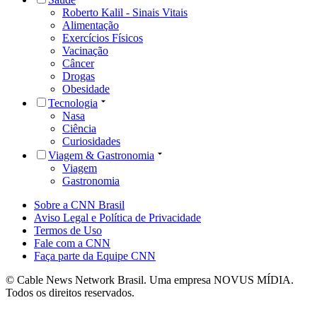
Roberto Kalil - Sinais Vitais
Alimentação
Exercícios Físicos
Vacinação
Câncer
Drogas
Obesidade
Tecnologia
Nasa
Ciência
Curiosidades
Viagem & Gastronomia
Viagem
Gastronomia
Sobre a CNN Brasil
Aviso Legal e Política de Privacidade
Termos de Uso
Fale com a CNN
Faça parte da Equipe CNN
© Cable News Network Brasil. Uma empresa NOVUS MÍDIA.
Todos os direitos reservados.