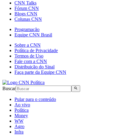
CNN Talks
Fórum CNN
Blogs CNN
Colunas CNN
Programação
Equipe CNN Brasil
Sobre a CNN
Política de Privacidade
Termos de Uso
Fale com a CNN
Distribuição do Sinal
Faça parte da Equipe CNN
Buscar
Pular para o conteúdo
Ao vivo
Política
Money
WW
Agro
Infra