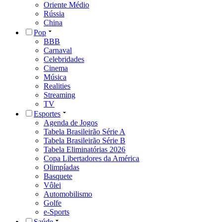
Oriente Médio
Rússia
China
Pop
BBB
Carnaval
Celebridades
Cinema
Música
Realities
Streaming
TV
Esportes
Agenda de Jogos
Tabela Brasileirão Série A
Tabela Brasileirão Série B
Tabela Eliminatórias 2026
Copa Libertadores da América
Olimpíadas
Basquete
Vôlei
Automobilismo
Golfe
e-Sports
Saúde