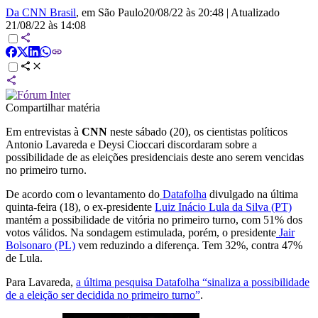
Da CNN Brasil
, em São Paulo
20/08/22 às 20:48
|
Atualizado
21/08/22 às 14:08
Compartilhar matéria
Em entrevistas à
CNN
neste sábado (20), os cientistas políticos
Antonio Lavareda e Deysi Cioccari discordaram sobre a
possibilidade de as eleições presidenciais deste ano serem vencidas
no primeiro turno.
De acordo com o levantamento do
Datafolha
divulgado na última
quinta-feira (18), o ex-presidente
Luiz Inácio Lula da Silva (PT)
mantém a possibilidade de vitória no primeiro turno, com 51% dos
votos válidos. Na sondagem estimulada, porém, o presidente
Jair
Bolsonaro (PL)
vem reduzindo a diferença. Tem 32%, contra 47%
de Lula.
Para Lavareda,
a última pesquisa Datafolha “sinaliza a possibilidade
de a eleição ser decidida no primeiro turno”
.