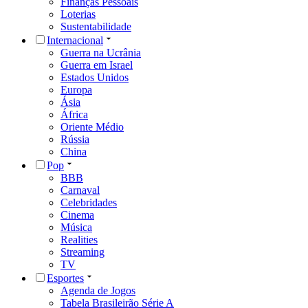
Finanças Pessoais
Loterias
Sustentabilidade
Internacional
Guerra na Ucrânia
Guerra em Israel
Estados Unidos
Europa
Ásia
África
Oriente Médio
Rússia
China
Pop
BBB
Carnaval
Celebridades
Cinema
Música
Realities
Streaming
TV
Esportes
Agenda de Jogos
Tabela Brasileirão Série A