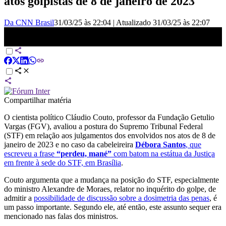
atos golpistas de 8 de janeiro de 2023
Da CNN Brasil
31/03/25 às 22:04
|
Atualizado
31/03/25 às 22:07
Com dose adequada, população verá legitimidade na decisão do
STF, diz cientista político | WW
Compartilhar matéria
O cientista político Cláudio Couto, professor da Fundação Getulio
Vargas (FGV), avaliou a postura do Supremo Tribunal Federal
(STF) em relação aos julgamentos dos envolvidos nos atos de 8 de
janeiro de 2023 e no caso da cabeleireira
Débora Santos
, que
escreveu a frase
“perdeu, mané”
com batom na estátua da Justiça
em frente à sede do STF, em Brasília
.
Couto argumenta que a mudança na posição do STF, especialmente
do ministro Alexandre de Moraes, relator no inquérito do golpe, de
admitir a
possibilidade de discussão sobre a dosimetria das penas
, é
um passo importante. Segundo ele, até então, este assunto sequer era
mencionado nas falas dos ministros.