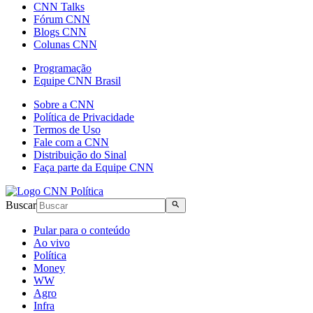
CNN Talks
Fórum CNN
Blogs CNN
Colunas CNN
Programação
Equipe CNN Brasil
Sobre a CNN
Política de Privacidade
Termos de Uso
Fale com a CNN
Distribuição do Sinal
Faça parte da Equipe CNN
Buscar
Pular para o conteúdo
Ao vivo
Política
Money
WW
Agro
Infra