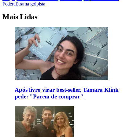
Federal)
trama golpista
Mais Lidas
Após livro virar best-seller, Tamara Klink
pede: "Parem de comprar"