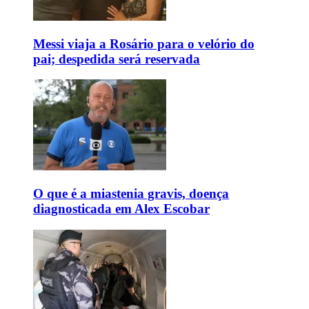
Messi viaja a Rosário para o velório do
pai; despedida será reservada
O que é a miastenia gravis, doença
diagnosticada em Alex Escobar