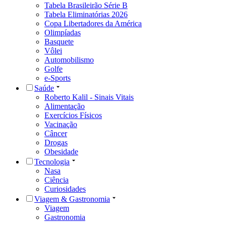
Tabela Brasileirão Série B
Tabela Eliminatórias 2026
Copa Libertadores da América
Olimpíadas
Basquete
Vôlei
Automobilismo
Golfe
e-Sports
Saúde
Roberto Kalil - Sinais Vitais
Alimentação
Exercícios Físicos
Vacinação
Câncer
Drogas
Obesidade
Tecnologia
Nasa
Ciência
Curiosidades
Viagem & Gastronomia
Viagem
Gastronomia