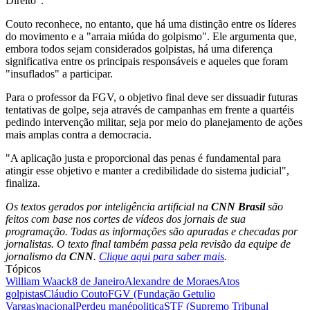
Direito".
Couto reconhece, no entanto, que há uma distinção entre os líderes
do movimento e a "arraia miúda do golpismo". Ele argumenta que,
embora todos sejam considerados golpistas, há uma diferença
significativa entre os principais responsáveis e aqueles que foram
"insuflados" a participar.
Para o professor da FGV, o objetivo final deve ser dissuadir futuras
tentativas de golpe, seja através de campanhas em frente a quartéis
pedindo intervenção militar, seja por meio do planejamento de ações
mais amplas contra a democracia.
"A aplicação justa e proporcional das penas é fundamental para
atingir esse objetivo e manter a credibilidade do sistema judicial",
finaliza.
Os textos gerados por inteligência artificial na
CNN Brasil
são
feitos com base nos cortes de vídeos dos jornais de sua
programação. Todas as informações são apuradas e checadas por
jornalistas. O texto final também passa pela revisão da equipe de
jornalismo da
CNN
.
Clique aqui para saber mais
.
Tópicos
William Waack
8 de Janeiro
Alexandre de Moraes
Atos
golpistas
Cláudio Couto
FGV (Fundação Getulio
Vargas)
nacional
Perdeu mané
politica
STF (Supremo Tribunal