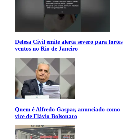
Defesa Civil emite alerta severo para fortes
ventos no Rio de Janeiro
Quem é Alfredo Gaspar, anunciado como
vice de Flávio Bolsonaro