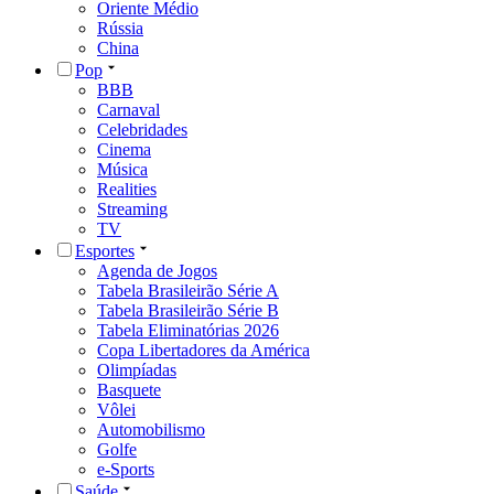
Oriente Médio
Rússia
China
Pop
BBB
Carnaval
Celebridades
Cinema
Música
Realities
Streaming
TV
Esportes
Agenda de Jogos
Tabela Brasileirão Série A
Tabela Brasileirão Série B
Tabela Eliminatórias 2026
Copa Libertadores da América
Olimpíadas
Basquete
Vôlei
Automobilismo
Golfe
e-Sports
Saúde