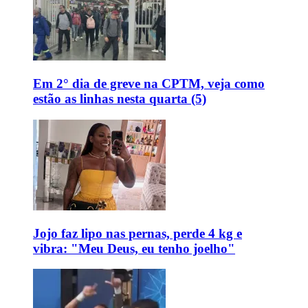
Em 2° dia de greve na CPTM, veja como
estão as linhas nesta quarta (5)
Jojo faz lipo nas pernas, perde 4 kg e
vibra: "Meu Deus, eu tenho joelho"