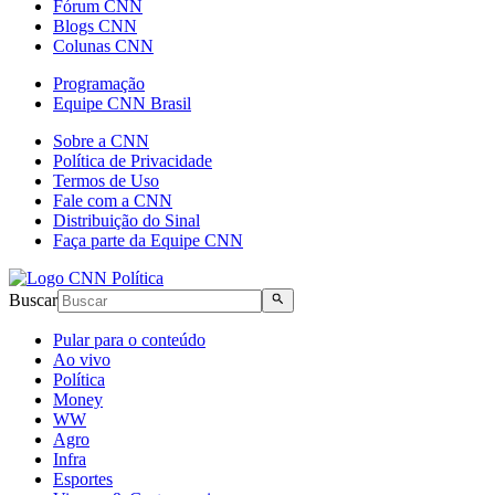
Fórum CNN
Blogs CNN
Colunas CNN
Programação
Equipe CNN Brasil
Sobre a CNN
Política de Privacidade
Termos de Uso
Fale com a CNN
Distribuição do Sinal
Faça parte da Equipe CNN
Buscar
Pular para o conteúdo
Ao vivo
Política
Money
WW
Agro
Infra
Esportes