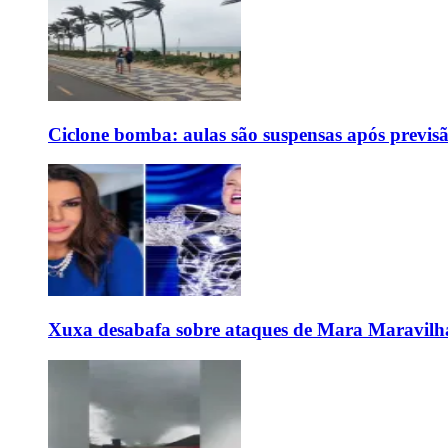
Ciclone bomba: aulas são suspensas após previs
Xuxa desabafa sobre ataques de Mara Maravilh