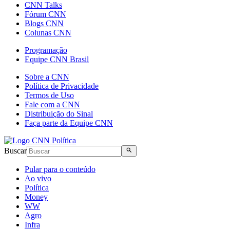
CNN Talks
Fórum CNN
Blogs CNN
Colunas CNN
Programação
Equipe CNN Brasil
Sobre a CNN
Política de Privacidade
Termos de Uso
Fale com a CNN
Distribuição do Sinal
Faça parte da Equipe CNN
Buscar
Pular para o conteúdo
Ao vivo
Política
Money
WW
Agro
Infra