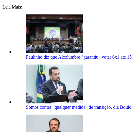
Leia Mais:
Paulinho diz que Alcolumbre "garantiu" votar 6x1 até 15
Somos contra “qualquer medida” de transição, diz Boulo