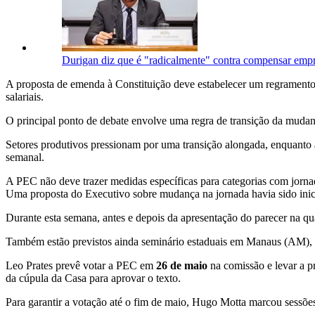
Durigan diz que é "radicalmente" contra compensar empr
A proposta de emenda à Constituição deve estabelecer um regramento
salariais.
O principal ponto de debate envolve uma regra de transição da muda
Setores produtivos pressionam por uma transição alongada, enquanto 
semanal.
A PEC não deve trazer medidas específicas para categorias com jornada
Uma proposta do Executivo sobre mudança na jornada havia sido inic
Durante esta semana, antes e depois da apresentação do parecer na quar
Também estão previstos ainda seminário estaduais em Manaus (AM), B
Leo Prates prevê votar a PEC em
26 de maio
na comissão e levar a p
da cúpula da Casa para aprovar o texto.
Para garantir a votação até o fim de maio, Hugo Motta marcou sessões