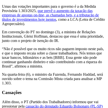
Umas das votações importantes para o governo é a da Medida
Provisória 1.303/2025,
que prevê o aumento da taxação das
empresas de apostas on-line, as chamadas bets, e a tributação de
títulos de investimentos hoje isentos
, como a LCA (Letra de Crédito
Agropecuário).
Em convenção do PT no domingo (3), a ministra de Relações
Institucionais, Gleisi Hoffman, destacou que essa é uma prioridade,
junto com o projeto de isenção do IR.
“Não é possível que os muito ricos não paguem imposto neste país,
e que o imposto recaia sobre a classe trabalhadora. Nós temos que
taxar bancos, bilionários e as bets [BBB]. Essa gente não pode
continuar ganhando dinheiro e não contribuindo com a riqueza do
Brasil”, afirmou a ministra.
Na quarta-feira (6), o ministro da Fazenda, Fernando Haddad, será
ouvido sobre o tema na Comissão Mista criada para analisar a MP
1.303.
Cassações
Além disso, o PT (Partido dos Trabalhadores) informou que vai
pressionar pela
cassação do deputado Eduardo Bolsonaro (PL-SP)