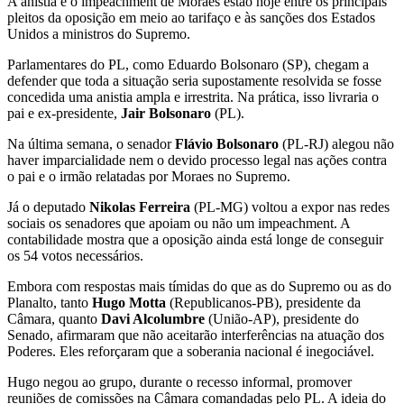
A anistia e o impeachment de Moraes estão hoje entre os principais
pleitos da oposição em meio ao tarifaço e às sanções dos Estados
Unidos a ministros do Supremo.
Parlamentares do PL, como Eduardo Bolsonaro (SP), chegam a
defender que toda a situação seria supostamente resolvida se fosse
concedida uma anistia ampla e irrestrita. Na prática, isso livraria o
pai e ex-presidente,
Jair Bolsonaro
(PL).
Na última semana, o senador
Flávio Bolsonaro
(PL-RJ) alegou não
haver imparcialidade nem o devido processo legal nas ações contra
o pai e o irmão relatadas por Moraes no Supremo.
Já o deputado
Nikolas Ferreira
(PL-MG) voltou a expor nas redes
sociais os senadores que apoiam ou não um impeachment. A
contabilidade mostra que a oposição ainda está longe de conseguir
os 54 votos necessários.
Embora com respostas mais tímidas do que as do Supremo ou as do
Planalto, tanto
Hugo Motta
(Republicanos-PB), presidente da
Câmara, quanto
Davi Alcolumbre
(União-AP), presidente do
Senado, afirmaram que não aceitarão interferências na atuação dos
Poderes. Eles reforçaram que a soberania nacional é inegociável.
Hugo negou ao grupo, durante o recesso informal, promover
reuniões de comissões na Câmara comandadas pelo PL. A ideia do