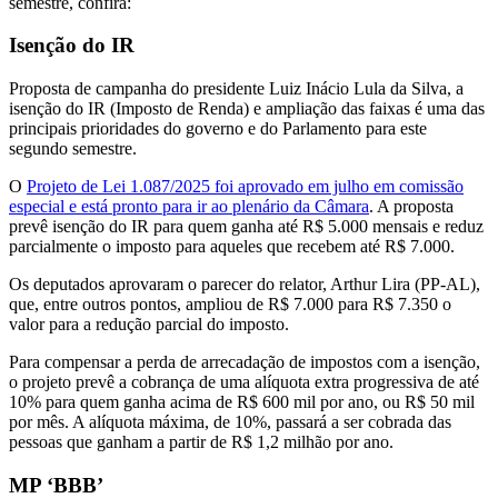
semestre, confira:
Isenção do IR
Proposta de campanha do presidente Luiz Inácio Lula da Silva, a
isenção do IR (Imposto de Renda) e ampliação das faixas é uma das
principais prioridades do governo e do Parlamento para este
segundo semestre.
O
Projeto de Lei 1.087/2025 foi aprovado em julho em comissão
especial e está pronto para ir ao plenário da Câmara
. A proposta
prevê isenção do IR para quem ganha até R$ 5.000 mensais e reduz
parcialmente o imposto para aqueles que recebem até R$ 7.000.
Os deputados aprovaram o parecer do relator, Arthur Lira (PP-AL),
que, entre outros pontos, ampliou de R$ 7.000 para R$ 7.350 o
valor para a redução parcial do imposto.
Para compensar a perda de arrecadação de impostos com a isenção,
o projeto prevê a cobrança de uma alíquota extra progressiva de até
10% para quem ganha acima de R$ 600 mil por ano, ou R$ 50 mil
por mês. A alíquota máxima, de 10%, passará a ser cobrada das
pessoas que ganham a partir de R$ 1,2 milhão por ano.
MP ‘BBB’