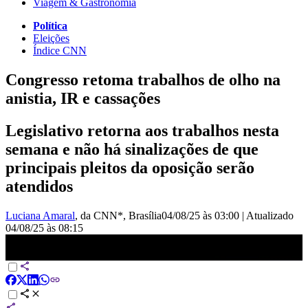
Viagem & Gastronomia
Política
Eleições
Índice CNN
Congresso retoma trabalhos de olho na
anistia, IR e cassações
Legislativo retorna aos trabalhos nesta
semana e não há sinalizações de que
principais pleitos da oposição serão
atendidos
Luciana Amaral
, da CNN*
, Brasília
04/08/25 às 03:00
|
Atualizado
04/08/25 às 08:15
Congresso retoma trabalhos de olho na anistia, IR e cassações |
CNN NOVO DIA