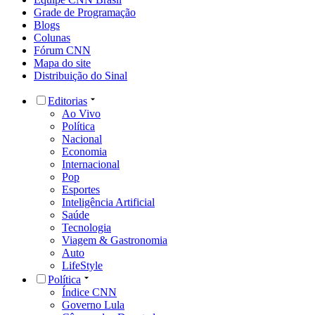
Grade de Programação
Blogs
Colunas
Fórum CNN
Mapa do site
Distribuição do Sinal
Editorias
Ao Vivo
Política
Nacional
Economia
Internacional
Pop
Esportes
Inteligência Artificial
Saúde
Tecnologia
Viagem & Gastronomia
Auto
LifeStyle
Política
Índice CNN
Governo Lula