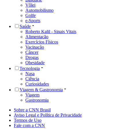
Vôlei
Automobilismo
Golfe
e-Sports
Saúde
Roberto Kalil - Sinais Vitais
Alimentação
Exercícios Físicos
Vacinação
Câncer
Drogas
Obesidade
Tecnologia
Nasa
Ciência
Curiosidades
Viagem & Gastronomia
Viagem
Gastronomia
Sobre a CNN Brasil
Aviso Legal e Política de Privacidade
Termos de Uso
Fale com a CNN