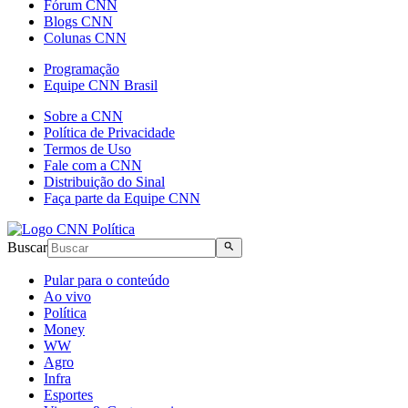
Fórum CNN
Blogs CNN
Colunas CNN
Programação
Equipe CNN Brasil
Sobre a CNN
Política de Privacidade
Termos de Uso
Fale com a CNN
Distribuição do Sinal
Faça parte da Equipe CNN
Buscar
Pular para o conteúdo
Ao vivo
Política
Money
WW
Agro
Infra
Esportes