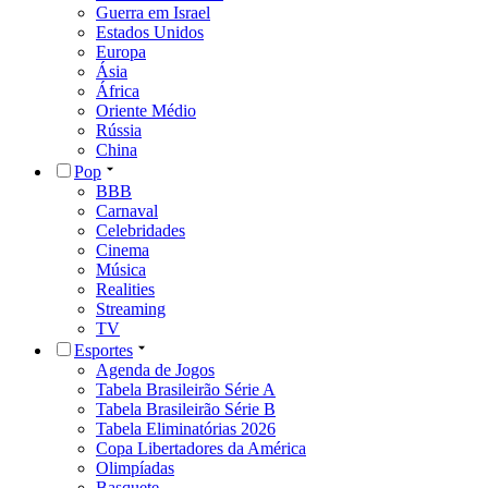
Guerra em Israel
Estados Unidos
Europa
Ásia
África
Oriente Médio
Rússia
China
Pop
BBB
Carnaval
Celebridades
Cinema
Música
Realities
Streaming
TV
Esportes
Agenda de Jogos
Tabela Brasileirão Série A
Tabela Brasileirão Série B
Tabela Eliminatórias 2026
Copa Libertadores da América
Olimpíadas
Basquete