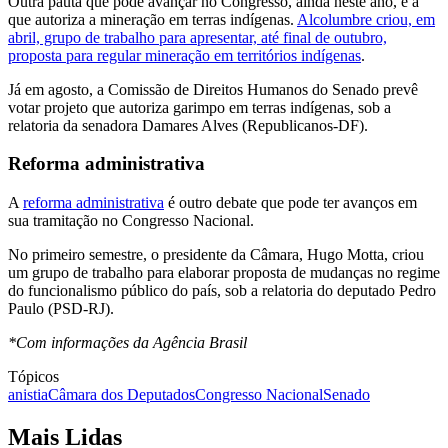
Outra pauta que pode avançar no Congresso, ainda neste ano, é a
que autoriza a mineração em terras indígenas.
Alcolumbre criou, em
abril, grupo de trabalho para apresentar, até final de outubro,
proposta para regular mineração em territórios indígenas
.
Já em agosto, a Comissão de Direitos Humanos do Senado prevê
votar projeto que autoriza garimpo em terras indígenas, sob a
relatoria da senadora Damares Alves (Republicanos-DF).
Reforma administrativa
A
reforma administrativa
é outro debate que pode ter avanços em
sua tramitação no Congresso Nacional.
No primeiro semestre, o presidente da Câmara, Hugo Motta, criou
um grupo de trabalho para elaborar proposta de mudanças no regime
do funcionalismo público do país, sob a relatoria do deputado Pedro
Paulo (PSD-RJ).
*Com informações da Agência Brasil
Tópicos
anistia
Câmara dos Deputados
Congresso Nacional
Senado
Mais Lidas