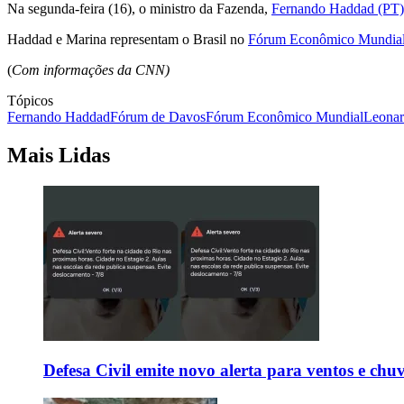
Na segunda-feira (16), o ministro da Fazenda,
Fernando Haddad (PT)
Haddad e Marina representam o Brasil no
Fórum Econômico Mundia
(
Com informações da CNN)
Tópicos
Fernando Haddad
Fórum de Davos
Fórum Econômico Mundial
Leonar
Mais Lidas
Defesa Civil emite novo alerta para ventos e chu