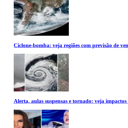
Ciclone-bomba: veja regiões com previsão de ven
Alerta, aulas suspensas e tornado: veja impactos