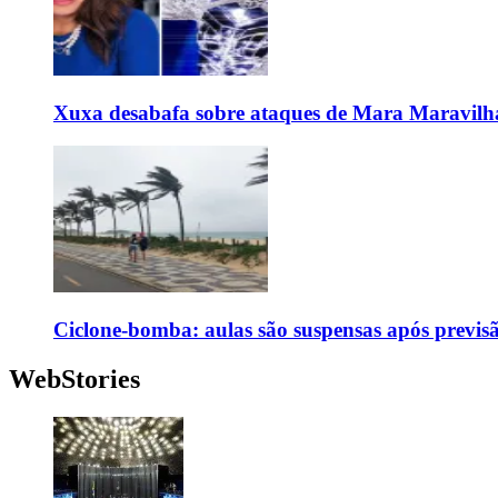
Xuxa desabafa sobre ataques de Mara Maravilh
Ciclone-bomba: aulas são suspensas após previs
WebStories