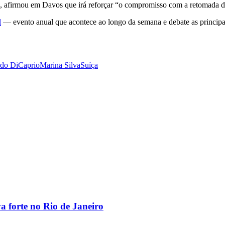
, afirmou em Davos que irá reforçar “o compromisso com a retomada de
l
— evento anual que acontece ao longo da semana e debate as principa
do DiCaprio
Marina Silva
Suíça
va forte no Rio de Janeiro