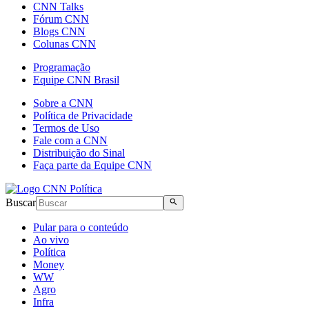
CNN Talks
Fórum CNN
Blogs CNN
Colunas CNN
Programação
Equipe CNN Brasil
Sobre a CNN
Política de Privacidade
Termos de Uso
Fale com a CNN
Distribuição do Sinal
Faça parte da Equipe CNN
Buscar
Pular para o conteúdo
Ao vivo
Política
Money
WW
Agro
Infra