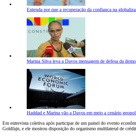
Entenda por que a recuperação da confiança na globaliz
Marina Silva leva a Davos mensagem de defesa da democr
Haddad e Marina vão a Davos em meio a cenário geopolí
Em entrevista coletiva após participar de um painel do evento econô
Goldfajn, e ele mostrou disposição do organismo multilateral de crédi