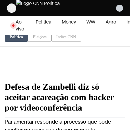
Pular para o conteúdo
Ao
Política
Money
WW
Agro
I
vivo
Política
Eleições
Índice CNN
Defesa de Zambelli diz só
aceitar acareação com hacker
por videoconferência
Parlamentar responde a processo que pode