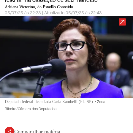
resultar na cassação de seu mandato
Adriana Victorino, do Estadão Conteúdo
05/07/25 às 22:33
|
Atualizado
05/07/25 às 22:43
Deputada federal licenciada Carla Zambelli (PL-SP)
•
Zeca
Ribeiro/Câmara dos Deputados
Compartilhar matéria