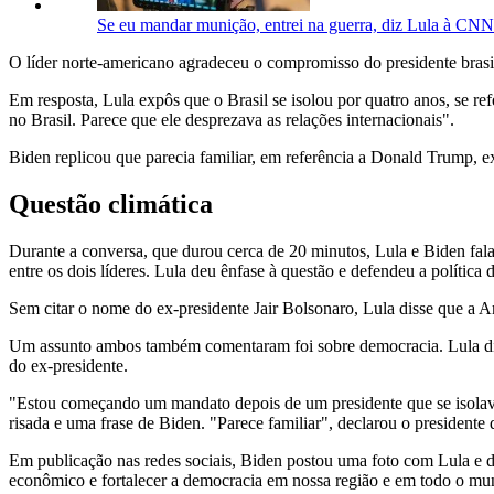
Se eu mandar munição, entrei na guerra, diz Lula à CNN 
O líder norte-americano agradeceu o compromisso do presidente brasi
Em resposta, Lula expôs que o Brasil se isolou por quatro anos, se r
no Brasil. Parece que ele desprezava as relações internacionais".
Biden replicou que parecia familiar, em referência a Donald Trump, 
Questão climática
Durante a conversa, que durou cerca de 20 minutos, Lula e Biden fa
entre os dois líderes. Lula deu ênfase à questão e defendeu a polític
Sem citar o nome do ex-presidente Jair Bolsonaro, Lula disse que a A
Um assunto ambos também comentaram foi sobre democracia. Lula diss
do ex-presidente.
"Estou começando um mandato depois de um presidente que se isolava
risada e uma frase de Biden. "Parece familiar", declarou o president
Em publicação nas redes sociais, Biden postou uma foto com Lula e d
econômico e fortalecer a democracia em nossa região e em todo o mu