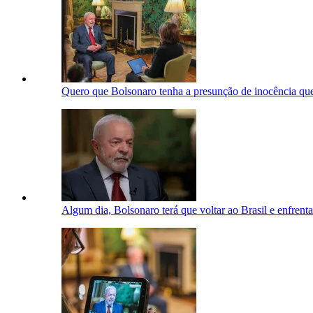
Quero que Bolsonaro tenha a presunção de inocência qu
Algum dia, Bolsonaro terá que voltar ao Brasil e enfrent