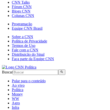
CNN Talks
Fórum CNN
Blogs CNN
Colunas CNN
Programação
Equipe CNN Brasil
Sobre a CNN
Política de Privacidade
Termos de Uso
Fale com a CNN
Distribuição do Sinal
Faça parte da Equipe CNN
Buscar
Pular para o conteúdo
Ao vivo
Política
Money
WW
Agro
Infra