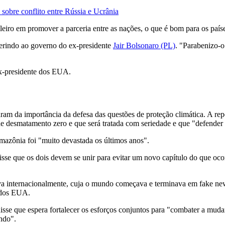
sobre conflito entre Rússia e Ucrânia
leiro em promover a parceria entre as nações, o que é bom para os país
eferindo ao governo do ex-presidente
Jair Bolsonaro (PL)
. "Parabenizo-o
ex-presidente dos EUA.
laram da importância da defesa das questões de proteção climática. A 
a de desmatamento zero e que será tratada com seriedade e que "defende
mazônia foi "muito devastada os últimos anos".
e que os dois devem se unir para evitar um novo capítulo do que ocor
 internacionalmente, cuja o mundo começava e terminava em fake news
e dos EUA.
isse que espera fortalecer os esforços conjuntos para "combater a mud
ndo".