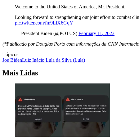
Welcome to the United States of America, Mr. President.
Looking forward to strengthening our joint effort to combat c
pic.twitter.com/fm9LiX6GqY
— President Biden (@POTUS)
February 11, 2023
(*Publicado por Douglas Porto com informações da CNN Internacio
Tópicos
Joe Biden
Luiz Inácio Lula da Silva (Lula)
Mais Lidas