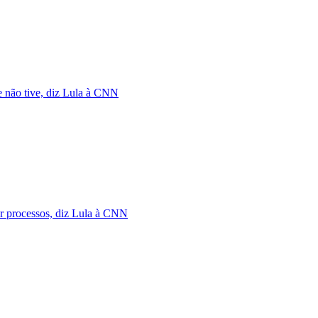
e não tive, diz Lula à CNN
ar processos, diz Lula à CNN