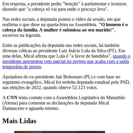
Em resposta, a presidente pediu "benção" à parlamentar e ironizou
dizendo que "a cabeça só vai para onde o pescoço leva".
Nas redes sociais, a deputada postou o vídeo da sessão, em que
reafirma o que disse na quarta-feira na Assembleia.
"O homem é o
cabeça da família. A mulher é submissa ao seu marido!"
,
escreveu na legenda.
Entre as publicações da deputada nas redes sociais, há também
diversas críticas ao presidente Luiz Inácio Lula da Silva (PT). Em
uma delas, Mical afirma que Lula é "a favor de bandidos",
quando o
presidente apresentou veto parcial no projeto que acaba com a saída
temporária de presos
.
Apoiadora do ex-presidente Jair Bolsonaro (PL) e com base no
segmento evangélico, Mical foi reeleita deputada estadual pelo PSD,
nas eleições de 2022, quando obteve 52.123 votos.
A
CNN
tenta contato com a Assembleia Legislativa do Maranhão
(Alema) para comentar as declarações da deputada Mical
Damasceno e aguarda retorno.
Mais Lidas