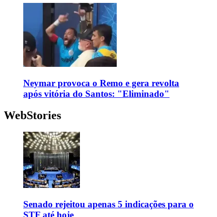
Neymar provoca o Remo e gera revolta
após vitória do Santos: "Eliminado"
WebStories
Senado rejeitou apenas 5 indicações para o
STF até hoje