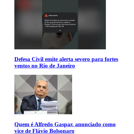
Defesa Civil emite alerta severo para fortes
ventos no Rio de Janeiro
Quem é Alfredo Gaspar, anunciado como
vice de Flávio Bolsonaro