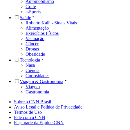
Automobilismo
Golfe
e-Sports
Saúde
Roberto Kalil - Sinais Vitais
Alimentação
Exercícios Físicos
Vacinação
Câncer
Drogas
Obesidade
Tecnologia
Nasa
Ciência
Curiosidades
Viagem & Gastronomia
Viagem
Gastronomia
Sobre a CNN Brasil
Aviso Legal e Política de Privacidade
Termos de Uso
Fale com a CNN
Faça parte da Equipe CNN