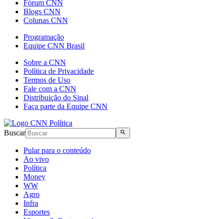
Fórum CNN
Blogs CNN
Colunas CNN
Programação
Equipe CNN Brasil
Sobre a CNN
Política de Privacidade
Termos de Uso
Fale com a CNN
Distribuição do Sinal
Faça parte da Equipe CNN
Buscar
Pular para o conteúdo
Ao vivo
Política
Money
WW
Agro
Infra
Esportes