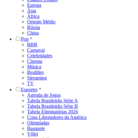
Europa
Ásia
África
Oriente Médio
Rússia
China
Pop
BBB
Carnaval
Celebridades
Cinema
Música
Realities
Streaming
TV
Esportes
Agenda de Jogos
Tabela Brasileirão Série A
Tabela Brasileirão Série B
Tabela Eliminatórias 2026
Copa Libertadores da América
Olimpíadas
Basquete
Vôlei