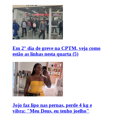
Em 2° dia de greve na CPTM, veja como
estão as linhas nesta quarta (5)
Jojo faz lipo nas pernas, perde 4 kg e
vibra: "Meu Deus, eu tenho joelho"