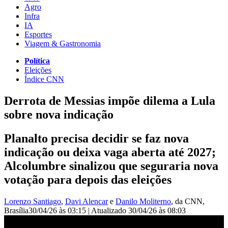
Agro
Infra
IA
Esportes
Viagem & Gastronomia
Política
Eleições
Índice CNN
Derrota de Messias impõe dilema a Lula
sobre nova indicação
Planalto precisa decidir se faz nova
indicação ou deixa vaga aberta até 2027;
Alcolumbre sinalizou que seguraria nova
votação para depois das eleições
Lorenzo Santiago
,
Davi Alencar
e
Danilo Moliterno
, da CNN
,
Brasília
30/04/26 às 03:15
|
Atualizado
30/04/26 às 08:03
Derrota de Messias impõe dilema a Lula sobre nova indicação |