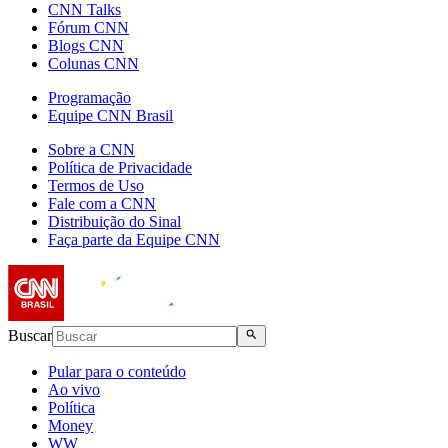
CNN Talks
Fórum CNN
Blogs CNN
Colunas CNN
Programação
Equipe CNN Brasil
Sobre a CNN
Política de Privacidade
Termos de Uso
Fale com a CNN
Distribuição do Sinal
Faça parte da Equipe CNN
Buscar
Pular para o conteúdo
Ao vivo
Política
Money
WW