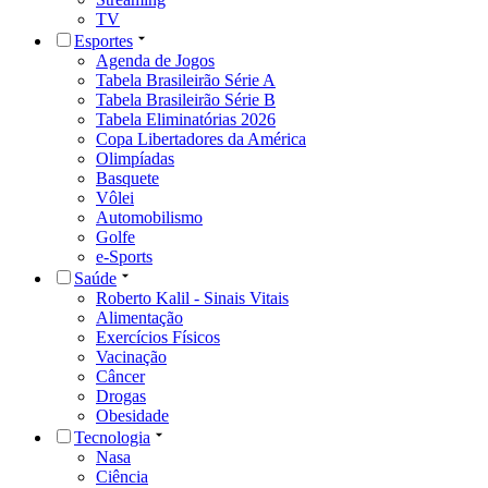
TV
Esportes
Agenda de Jogos
Tabela Brasileirão Série A
Tabela Brasileirão Série B
Tabela Eliminatórias 2026
Copa Libertadores da América
Olimpíadas
Basquete
Vôlei
Automobilismo
Golfe
e-Sports
Saúde
Roberto Kalil - Sinais Vitais
Alimentação
Exercícios Físicos
Vacinação
Câncer
Drogas
Obesidade
Tecnologia
Nasa
Ciência