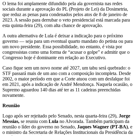
O lema foi amplamente difundido pela ala governista nas redes
sociais durante a aprovação do PL (Projeto de Lei) da Dosimetria,
que reduz as penas para condenados pelos atos de 8 de janeiro de
2023. A sessão para derrubar o veto presidencial está marcada para
esta quinta-feira (29), com alta chance de aprovação.
A outra alternativa de Lula é deixar a indicação para o próximo
governo — seja para um eventual quarto mandato do petista ou para
um novo presidente. Essa possibilidade, no entanto, é vista por
congressistas como uma forma de “acusar o golpe” e admitir que o
Congresso hoje é dominante em relação ao Executivo.
Caso fique sem um novo nome até 2027, um tabu será quebrado: o
STF passará mais de um ano com a composição incompleta. Desde
2002, o maior período em que a Corte atuou com um desfalque foi
em 2021, após a indicação de André Mendonça. Naquela ocasião, o
Supremo aguardou 140 dias até ter as 11 cadeiras preenchidas
novamente.
Reunião
Logo após ser rejeitado pelo Senado, nesta quarta-feira (29),
Jorge
Messias,
se reuniu com
Lula
no Alvorada. Também participam da
reunião o líder do governo no Senado,
Jaques Wagner (PT-BA)
, e
o ministro da Secretaria de Relações Institucionais da Presidência da