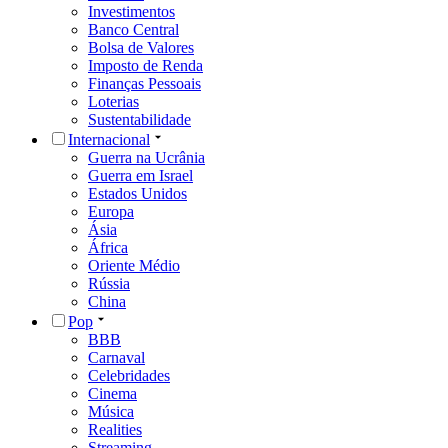
Investimentos
Banco Central
Bolsa de Valores
Imposto de Renda
Finanças Pessoais
Loterias
Sustentabilidade
Internacional
Guerra na Ucrânia
Guerra em Israel
Estados Unidos
Europa
Ásia
África
Oriente Médio
Rússia
China
Pop
BBB
Carnaval
Celebridades
Cinema
Música
Realities
Streaming