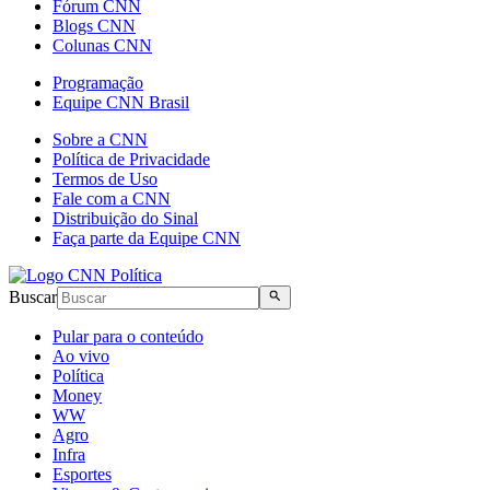
Fórum CNN
Blogs CNN
Colunas CNN
Programação
Equipe CNN Brasil
Sobre a CNN
Política de Privacidade
Termos de Uso
Fale com a CNN
Distribuição do Sinal
Faça parte da Equipe CNN
Buscar
Pular para o conteúdo
Ao vivo
Política
Money
WW
Agro
Infra
Esportes