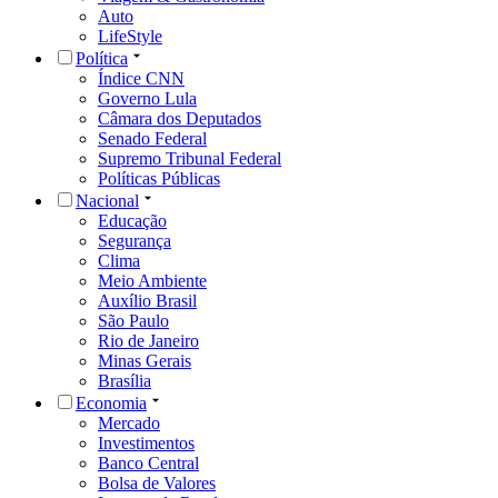
Auto
LifeStyle
Política
Índice CNN
Governo Lula
Câmara dos Deputados
Senado Federal
Supremo Tribunal Federal
Políticas Públicas
Nacional
Educação
Segurança
Clima
Meio Ambiente
Auxílio Brasil
São Paulo
Rio de Janeiro
Minas Gerais
Brasília
Economia
Mercado
Investimentos
Banco Central
Bolsa de Valores