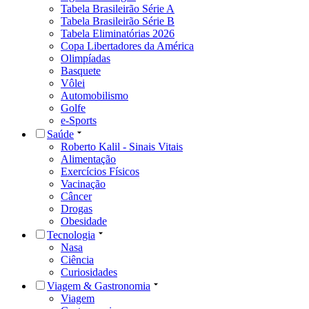
Tabela Brasileirão Série A
Tabela Brasileirão Série B
Tabela Eliminatórias 2026
Copa Libertadores da América
Olimpíadas
Basquete
Vôlei
Automobilismo
Golfe
e-Sports
Saúde
Roberto Kalil - Sinais Vitais
Alimentação
Exercícios Físicos
Vacinação
Câncer
Drogas
Obesidade
Tecnologia
Nasa
Ciência
Curiosidades
Viagem & Gastronomia
Viagem