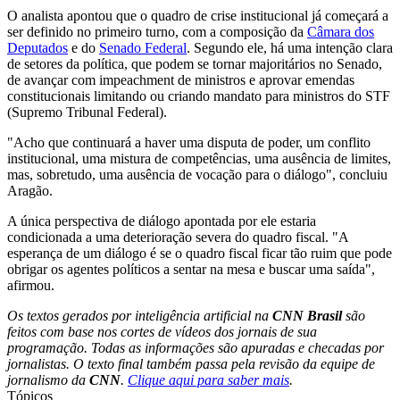
O analista apontou que o quadro de crise institucional já começará a
ser definido no primeiro turno, com a composição da
Câmara dos
Deputados
e do
Senado Federal
. Segundo ele, há uma intenção clara
de setores da política, que podem se tornar majoritários no Senado,
de avançar com impeachment de ministros e aprovar emendas
constitucionais limitando ou criando mandato para ministros do STF
(Supremo Tribunal Federal).
"Acho que continuará a haver uma disputa de poder, um conflito
institucional, uma mistura de competências, uma ausência de limites,
mas, sobretudo, uma ausência de vocação para o diálogo", concluiu
Aragão.
A única perspectiva de diálogo apontada por ele estaria
condicionada a uma deterioração severa do quadro fiscal. "A
esperança de um diálogo é se o quadro fiscal ficar tão ruim que pode
obrigar os agentes políticos a sentar na mesa e buscar uma saída",
afirmou.
Os textos gerados por inteligência artificial na
CNN Brasil
são
feitos com base nos cortes de vídeos dos jornais de sua
programação. Todas as informações são apuradas e checadas por
jornalistas. O texto final também passa pela revisão da equipe de
jornalismo da
CNN
.
Clique aqui para saber mais
.
Tópicos