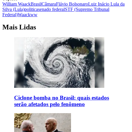
William Waack
Brasil
Câmara
Flávio Bolsonaro
Luiz Inácio Lula da
Silva (Lula)
politica
senado federal
STF (Supremo Tribunal
Federal)
Waack
ww
Mais Lidas
Ciclone bomba no Brasil: quais estados
serão afetados pelo fenômeno