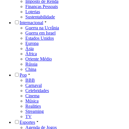
Imposto de Renda
Finanças Pessoais
Loterias
Sustentabilidade
Internacional
Guerra na Ucrânia
Guerra em Israel
Estados Unidos
Europa
Ásia
África
Oriente Médio
Rússia
China
Pop
BBB
Carnaval
Celebridades
Cinema
Música
Realities
Streaming
TV
Esportes
Agenda de Jogos