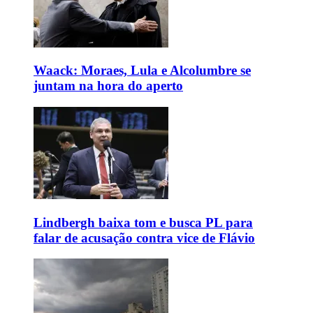
Waack: Moraes, Lula e Alcolumbre se
juntam na hora do aperto
Lindbergh baixa tom e busca PL para
falar de acusação contra vice de Flávio