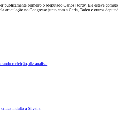
ecer publicamente primeiro o [deputado Carlos] Jordy. Ele esteve com
pela articulação no Congresso junto com a Carla, Tadeu e outros deputado
ando reeleição, diz analista
ritica indulto a Silveira