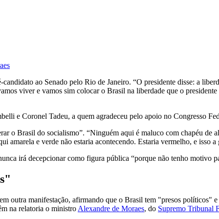
raes
 pré-candidato ao Senado pelo Rio de Janeiro. “O presidente disse: a li
mos viver e vamos sim colocar o Brasil na liberdade que o presidente ta
mbelli e Coronel Tadeu, a quem agradeceu pelo apoio no Congresso Feder
erar o Brasil do socialismo”. “Ninguém aqui é maluco com chapéu de alu
ui amarela e verde não estaria acontecendo. Estaria vermelho, e isso a 
nunca irá decepcionar como figura pública “porque não tenho motivo pa
os"
 em outra manifestação, afirmando que o Brasil tem "presos políticos" 
têm na relatoria o ministro
Alexandre de Moraes
, do
Supremo Tribunal F