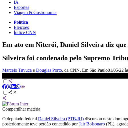
IA
Esportes
Viagem & Gastronomia
Política
Eleições
Índice CNN
Em ato em Niterói, Daniel Silveira diz que 
Silveira foi condenado pelo Supremo Tribu
Marcelo Tuvuca
e
Douglas Porto
, da CNN
, Em São Paulo
01/05/22 à
Em ato em Niterói, Daniel Silveira diz que prisão foi “inconstitu
Compartilhar matéria
O deputado federal
Daniel Silveira (PTB-RJ)
discursou neste domingo
posteriormente teve perdão concedido por
Jair Bolsonaro
(PL), agrade