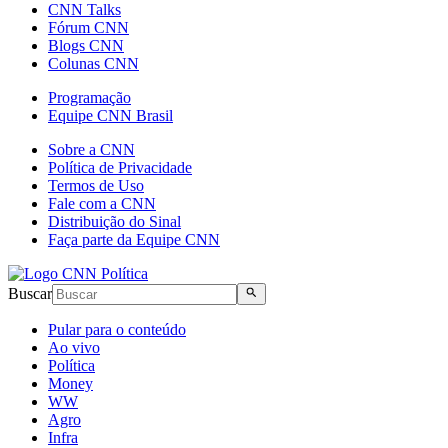
CNN Talks
Fórum CNN
Blogs CNN
Colunas CNN
Programação
Equipe CNN Brasil
Sobre a CNN
Política de Privacidade
Termos de Uso
Fale com a CNN
Distribuição do Sinal
Faça parte da Equipe CNN
Buscar
Pular para o conteúdo
Ao vivo
Política
Money
WW
Agro
Infra