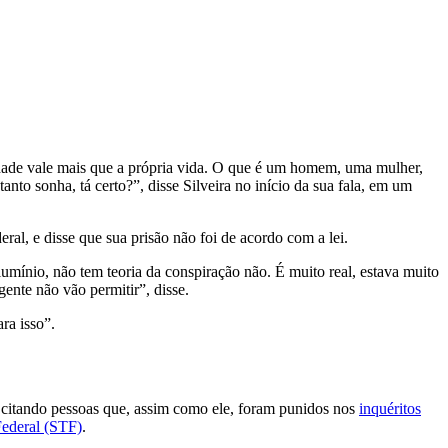
berdade vale mais que a própria vida. O que é um homem, uma mulher,
nto sonha, tá certo?”, disse Silveira no início da sua fala, em um
al, e disse que sua prisão não foi de acordo com a lei.
mínio, não tem teoria da conspiração não. É muito real, estava muito
gente não vão permitir”, disse.
ra isso”.
e citando pessoas que, assim como ele, foram punidos nos
inquéritos
ederal (STF)
.