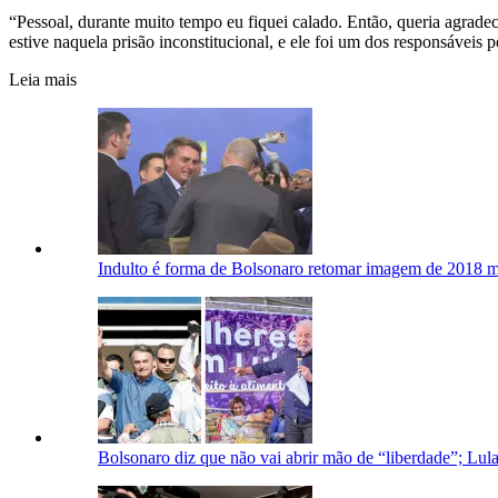
“Pessoal, durante muito tempo eu fiquei calado. Então, queria agrad
estive naquela prisão inconstitucional, e ele foi um dos responsáveis 
Leia mais
Indulto é forma de Bolsonaro retomar imagem de 2018 mir
Bolsonaro diz que não vai abrir mão de “liberdade”; Lula c