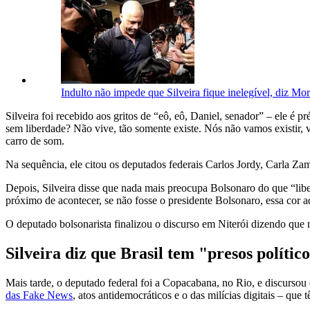
Indulto não impede que Silveira fique inelegível, diz Mo
Silveira foi recebido aos gritos de “eô, eô, Daniel, senador” – ele é
sem liberdade? Não vive, tão somente existe. Nós não vamos existir, va
carro de som.
Na sequência, ele citou os deputados federais Carlos Jordy, Carla Za
Depois, Silveira disse que nada mais preocupa Bolsonaro do que “lib
próximo de acontecer, se não fosse o presidente Bolsonaro, essa cor aq
O deputado bolsonarista finalizou o discurso em Niterói dizendo que 
Silveira diz que Brasil tem "presos polític
Mais tarde, o deputado federal foi a Copacabana, no Rio, e discursou
das Fake News
, atos antidemocráticos e o das milícias digitais – que 