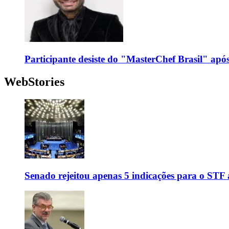
Participante desiste do "MasterChef Brasil" apó
WebStories
Senado rejeitou apenas 5 indicações para o STF 