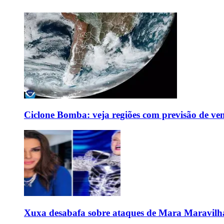
Ciclone Bomba: veja regiões com previsão de ven
Xuxa desabafa sobre ataques de Mara Maravilh