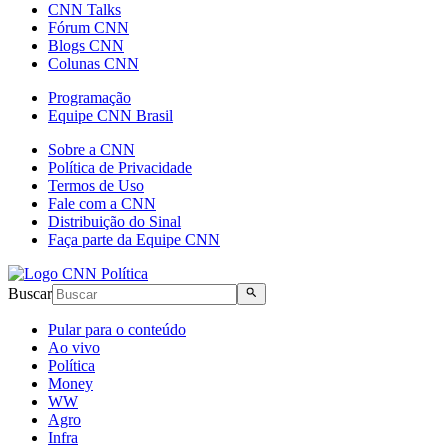
CNN Talks
Fórum CNN
Blogs CNN
Colunas CNN
Programação
Equipe CNN Brasil
Sobre a CNN
Política de Privacidade
Termos de Uso
Fale com a CNN
Distribuição do Sinal
Faça parte da Equipe CNN
Buscar
Pular para o conteúdo
Ao vivo
Política
Money
WW
Agro
Infra