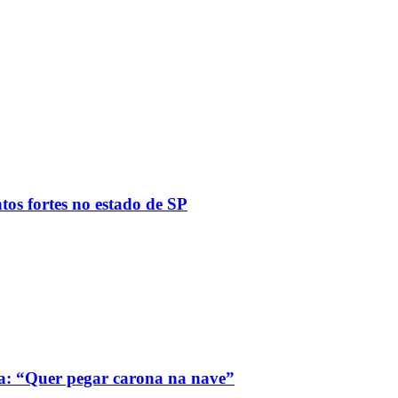
tos fortes no estado de SP
a: “Quer pegar carona na nave”