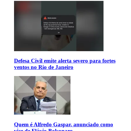
Defesa Civil emite alerta severo para fortes
ventos no Rio de Janeiro
Quem é Alfredo Gaspar, anunciado como
vice de Flávio Bolsonaro