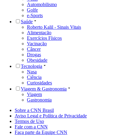
Automobilismo
Golfe
e-Sports
Saúde
Roberto Kalil - Sinais Vitais
Alimentação
Exercícios Físicos
Vacinação
Câncer
Drogas
Obesidade
Tecnologia
Nasa
Ciência
Curiosidades
Viagem & Gastronomia
Viagem
Gastronomia
Sobre a CNN Brasil
Aviso Legal e Política de Privacidade
Termos de Uso
Fale com a CNN
Faça parte da Equipe CNN