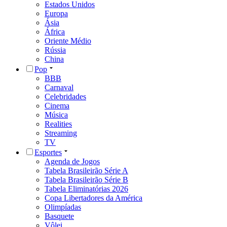
Estados Unidos
Europa
Ásia
África
Oriente Médio
Rússia
China
Pop
BBB
Carnaval
Celebridades
Cinema
Música
Realities
Streaming
TV
Esportes
Agenda de Jogos
Tabela Brasileirão Série A
Tabela Brasileirão Série B
Tabela Eliminatórias 2026
Copa Libertadores da América
Olimpíadas
Basquete
Vôlei