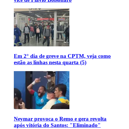
Em 2° dia de greve na CPTM, veja como
estão as linhas nesta quarta (5)
Neymar provoca o Remo e gera revolta
após vitória do Santos: "Eliminado"