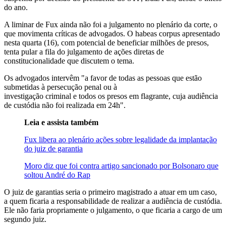
do ano.
A liminar de Fux ainda não foi a julgamento no plenário da corte, o
que movimenta críticas de advogados. O habeas corpus apresentado
nesta quarta (16), com potencial de beneficiar milhões de presos,
tenta pular a fila do julgamento de ações diretas de
constitucionalidade que discutem o tema.
Os advogados intervêm "a favor de todas as pessoas que estão
submetidas à persecução penal ou à
investigação criminal e todos os presos em flagrante, cuja audiência
de custódia não foi realizada em 24h".
Leia e assista também
Fux libera ao plenário ações sobre legalidade da implantação
do juiz de garantia
Moro diz que foi contra artigo sancionado por Bolsonaro que
soltou André do Rap
O juiz de garantias seria o primeiro magistrado a atuar em um caso,
a quem ficaria a responsabilidade de realizar a audiência de custódia.
Ele não faria propriamente o julgamento, o que ficaria a cargo de um
segundo juiz.