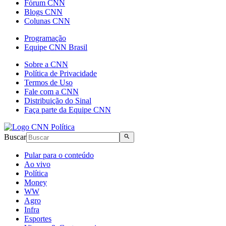
Fórum CNN
Blogs CNN
Colunas CNN
Programação
Equipe CNN Brasil
Sobre a CNN
Política de Privacidade
Termos de Uso
Fale com a CNN
Distribuição do Sinal
Faça parte da Equipe CNN
Buscar
Pular para o conteúdo
Ao vivo
Política
Money
WW
Agro
Infra
Esportes