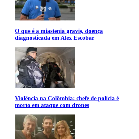
O que é a miastenia gravis, doença
diagnosticada em Alex Escobar
Violência na Colômbia: chefe de polícia é
morto em ataque com drones