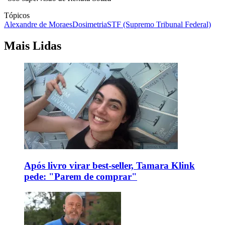
Tópicos
Alexandre de Moraes
Dosimetria
STF (Supremo Tribunal Federal)
Mais Lidas
Após livro virar best-seller, Tamara Klink
pede: "Parem de comprar"