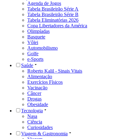
Agenda de Jogos
Tabela Brasileirão Série A
Tabela Brasileirão Série B
Tabela Eliminatórias 2026
Copa Libertadores da América
Olimpíadas
Basquete
Vôlei
Automobilismo
Golfe
e-Sports
Saúde
Roberto Kalil - Sinais Vitais
Alimentação
Exercícios Físicos
Vacinação
Câncer
Drogas
Obesidade
Tecnologia
Nasa
Ciência
Curiosidades
Viagem & Gastronomia