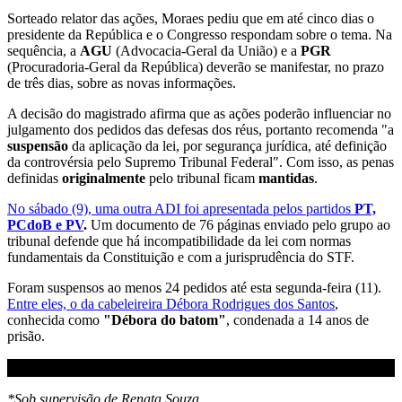
Sorteado relator das ações, Moraes pediu que em até cinco dias o
presidente da República e o Congresso respondam sobre o tema. Na
sequência, a
AGU
(Advocacia-Geral da União) e a
PGR
(Procuradoria-Geral da República) deverão se manifestar, no prazo
de três dias, sobre as novas informações.
A decisão do magistrado afirma que as ações poderão influenciar no
julgamento dos pedidos das defesas dos réus, portanto recomenda "a
suspensão
da aplicação da lei, por segurança jurídica, até definição
da controvérsia pelo Supremo Tribunal Federal". Com isso, as penas
definidas
originalmente
pelo tribunal ficam
mantidas
.
No sábado (9), uma outra ADI foi apresentada pelos partidos
PT,
PCdoB e PV
.
Um documento de 76 páginas enviado pelo grupo ao
tribunal defende que há incompatibilidade da lei com normas
fundamentais da Constituição e com a jurisprudência do STF.
Foram suspensos ao menos 24 pedidos até esta segunda-feira (11).
Entre eles, o da cabeleireira Débora Rodrigues dos Santos
,
conhecida como
"Débora do batom"
, condenada a 14 anos de
prisão.
*Sob supervisão de Renata Souza