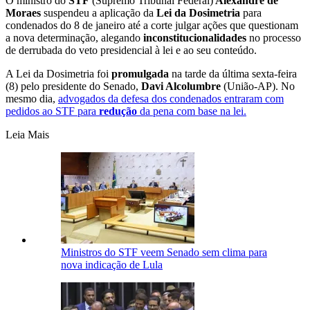
O ministro do
STF
(Supremo Tribunal Federal)
Alexandre de
Moraes
suspendeu a aplicação da
Lei da Dosimetria
para
condenados do 8 de janeiro até a corte julgar ações que questionam
a nova determinação, alegando
inconstitucionalidades
no processo
de derrubada do veto presidencial à lei e ao seu conteúdo.
A Lei da Dosimetria foi
promulgada
na tarde da última sexta-feira
(8) pelo presidente do Senado,
Davi Alcolumbre
(União-AP). No
mesmo dia,
advogados da defesa dos condenados entraram com
pedidos ao STF para
redução
da pena com base na lei.
Leia Mais
Ministros do STF veem Senado sem clima para
nova indicação de Lula