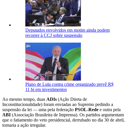
Deputados envolvidos em motim ainda podem
recorrer à CCJ sobre suspensão
Plano de Lula contra crime organizado prevê R$
11 bi em investimentos
Ao mesmo tempo, duas
ADIs
(Ação Direta de
Inconstitucionalidade) foram enviadas ao Supremo pedindo a
suspensão da lei — uma pela federação
PSOL-Rede
e outra pela
ABI
(Associação Brasileira de Imprensa). Os partidos argumentam
que o fatiamento do veto presidencial, derrubado no dia 30 de abril,
tornaria a ação irregular.