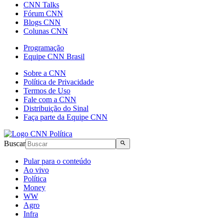
CNN Talks
Fórum CNN
Blogs CNN
Colunas CNN
Programação
Equipe CNN Brasil
Sobre a CNN
Política de Privacidade
Termos de Uso
Fale com a CNN
Distribuição do Sinal
Faça parte da Equipe CNN
Buscar
Pular para o conteúdo
Ao vivo
Política
Money
WW
Agro
Infra