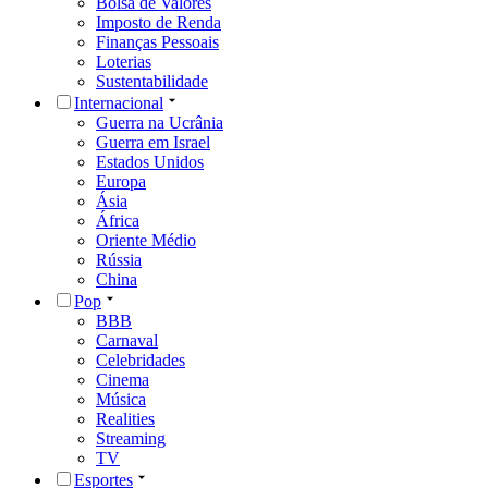
Bolsa de Valores
Imposto de Renda
Finanças Pessoais
Loterias
Sustentabilidade
Internacional
Guerra na Ucrânia
Guerra em Israel
Estados Unidos
Europa
Ásia
África
Oriente Médio
Rússia
China
Pop
BBB
Carnaval
Celebridades
Cinema
Música
Realities
Streaming
TV
Esportes