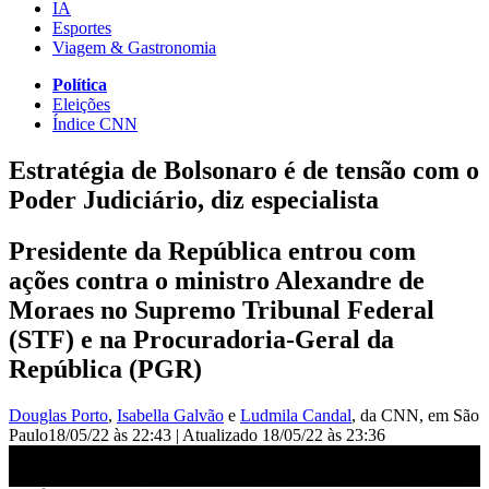
IA
Esportes
Viagem & Gastronomia
Política
Eleições
Índice CNN
Estratégia de Bolsonaro é de tensão com o
Poder Judiciário, diz especialista
Presidente da República entrou com
ações contra o ministro Alexandre de
Moraes no Supremo Tribunal Federal
(STF) e na Procuradoria-Geral da
República (PGR)
Douglas Porto
,
Isabella Galvão
e
Ludmila Candal
, da CNN
, em São
Paulo
18/05/22 às 22:43
|
Atualizado
18/05/22 às 23:36
Estratégia de Bolsonaro é de tensão com o Poder Judiciário, diz
especialista | JORNAL DA CNN