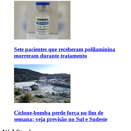
Sete pacientes que receberam polilaminina
morreram durante tratamento
Ciclone-bomba perde força no fim de
semana; veja previsão no Sul e Sudeste