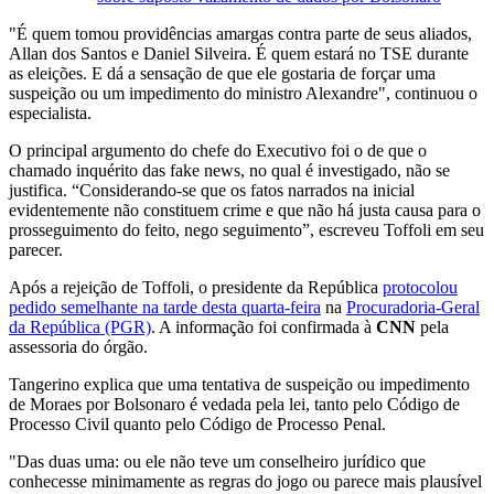
"É quem tomou providências amargas contra parte de seus aliados,
Allan dos Santos e Daniel Silveira. É quem estará no TSE durante
as eleições. E dá a sensação de que ele gostaria de forçar uma
suspeição ou um impedimento do ministro Alexandre", continuou o
especialista.
O principal argumento do chefe do Executivo foi o de que o
chamado inquérito das fake news, no qual é investigado, não se
justifica. “Considerando-se que os fatos narrados na inicial
evidentemente não constituem crime e que não há justa causa para o
prosseguimento do feito, nego seguimento”, escreveu Toffoli em seu
parecer.
Após a rejeição de Toffoli, o presidente da República
protocolou
pedido semelhante na tarde desta quarta-feira
na
Procuradoria-Geral
da República (PGR)
. A informação foi confirmada à
CNN
pela
assessoria do órgão.
Tangerino explica que uma tentativa de suspeição ou impedimento
de Moraes por Bolsonaro é vedada pela lei, tanto pelo Código de
Processo Civil quanto pelo Código de Processo Penal.
"Das duas uma: ou ele não teve um conselheiro jurídico que
conhecesse minimamente as regras do jogo ou parece mais plausível