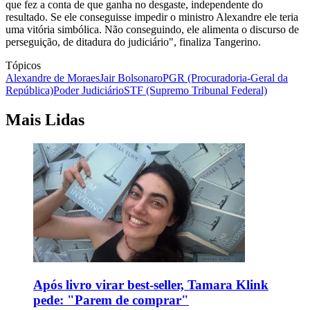
que fez a conta de que ganha no desgaste, independente do
resultado. Se ele conseguisse impedir o ministro Alexandre ele teria
uma vitória simbólica. Não conseguindo, ele alimenta o discurso de
perseguição, de ditadura do judiciário", finaliza Tangerino.
Tópicos
Alexandre de Moraes
Jair Bolsonaro
PGR (Procuradoria-Geral da
República)
Poder Judiciário
STF (Supremo Tribunal Federal)
Mais Lidas
Após livro virar best-seller, Tamara Klink
pede: "Parem de comprar"