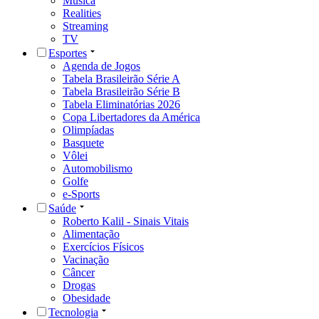
Música
Realities
Streaming
TV
Esportes
Agenda de Jogos
Tabela Brasileirão Série A
Tabela Brasileirão Série B
Tabela Eliminatórias 2026
Copa Libertadores da América
Olimpíadas
Basquete
Vôlei
Automobilismo
Golfe
e-Sports
Saúde
Roberto Kalil - Sinais Vitais
Alimentação
Exercícios Físicos
Vacinação
Câncer
Drogas
Obesidade
Tecnologia