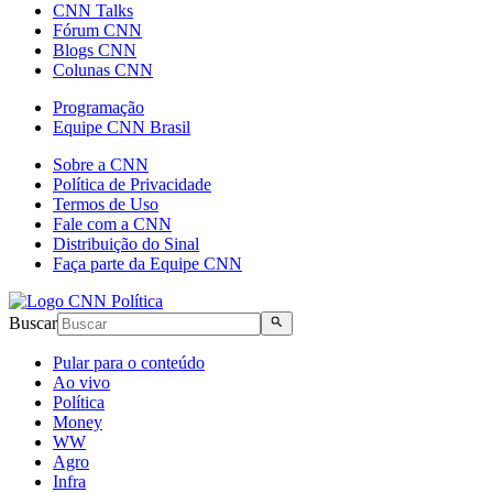
CNN Talks
Fórum CNN
Blogs CNN
Colunas CNN
Programação
Equipe CNN Brasil
Sobre a CNN
Política de Privacidade
Termos de Uso
Fale com a CNN
Distribuição do Sinal
Faça parte da Equipe CNN
Buscar
Pular para o conteúdo
Ao vivo
Política
Money
WW
Agro
Infra