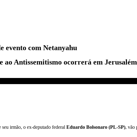
de evento com Netanyahu
 ao Antissemitismo ocorrerá em Jerusalém, 
evento com Netanyahu | CNN 360º
 seu irmão, o ex-deputado federal
Eduardo Bolsonaro (PL-SP)
, vão