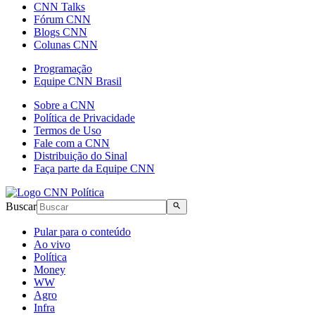
CNN Talks
Fórum CNN
Blogs CNN
Colunas CNN
Programação
Equipe CNN Brasil
Sobre a CNN
Política de Privacidade
Termos de Uso
Fale com a CNN
Distribuição do Sinal
Faça parte da Equipe CNN
Buscar
Pular para o conteúdo
Ao vivo
Política
Money
WW
Agro
Infra