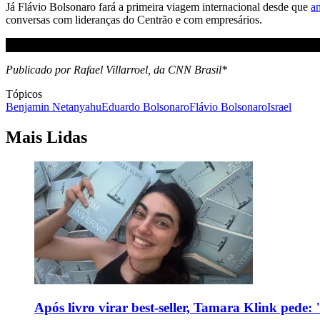
Já Flávio Bolsonaro fará a primeira viagem internacional desde que
a
conversas com lideranças do Centrão e com empresários.
Publicado por Rafael Villarroel, da CNN Brasil*
Tópicos
Benjamin Netanyahu
Eduardo Bolsonaro
Flávio Bolsonaro
Israel
Mais Lidas
Após livro virar best-seller, Tamara Klink pede