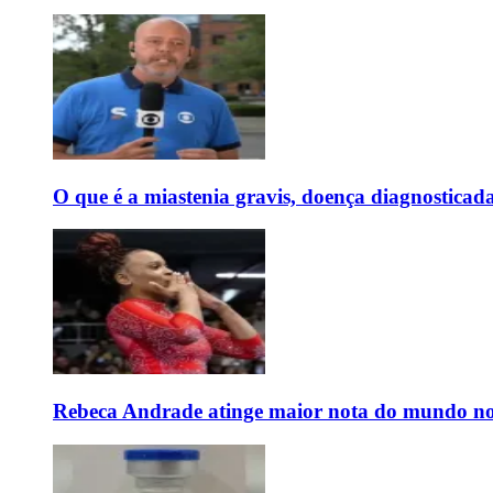
O que é a miastenia gravis, doença diagnostica
Rebeca Andrade atinge maior nota do mundo no