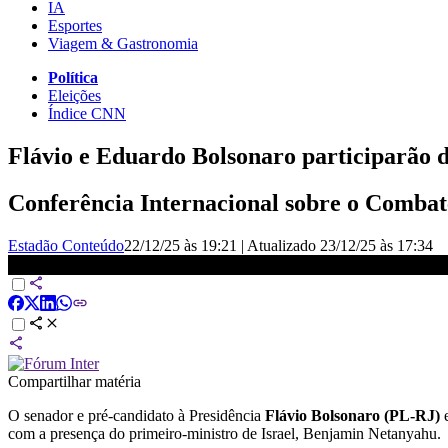
IA
Esportes
Viagem & Gastronomia
Política
Eleições
Índice CNN
Flávio e Eduardo Bolsonaro participarão 
Conferência Internacional sobre o Combate
Estadão Conteúdo
22/12/25 às 19:21
|
Atualizado
23/12/25 às 17:34
Agenda internacional: Flávio e Eduardo Bolsonaro participarão de 
Compartilhar matéria
O senador e pré-candidato à Presidência
Flávio Bolsonaro (PL-RJ)
e
com a presença do primeiro-ministro de Israel, Benjamin Netanyahu.