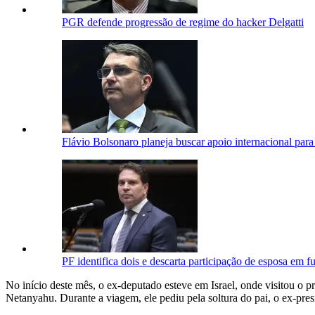
PGR defende progressão de regime do hacker Delgatti
Flávio Bolsonaro planeja buscar apoio internacional para
PF identifica dois e descarta participação de esposa em
No início deste mês, o ex-deputado esteve em Israel, onde visitou o 
Netanyahu. Durante a viagem, ele pediu pela soltura do pai, o ex-pr