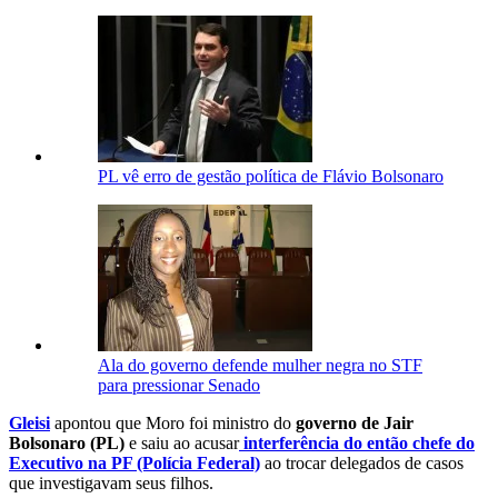
PL vê erro de gestão política de Flávio Bolsonaro
Ala do governo defende mulher negra no STF
para pressionar Senado
Gleisi
apontou que Moro foi ministro do
governo de Jair
Bolsonaro (PL)
e saiu ao acusar
interferência do então chefe do
Executivo na PF (Polícia Federal)
ao trocar delegados de casos
que investigavam seus filhos.