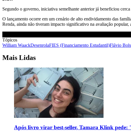
Segundo o governo, iniciativa semelhante anterior já beneficiou cerca
O lançamento ocorre em um cenário de alto endividamento das família
Renda, ainda não tiveram impacto significativo na avaliação popular,
Tópicos
William Waack
Desenrola
FIES (Financiamento Estudantil)
Flávio Bol
Mais Lidas
Após livro virar best-seller, Tamara Klink pede