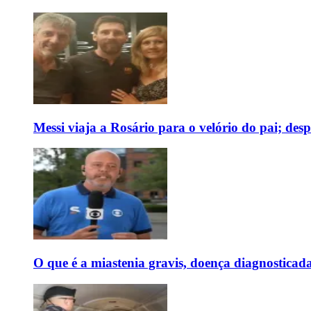
Messi viaja a Rosário para o velório do pai; des
O que é a miastenia gravis, doença diagnostica