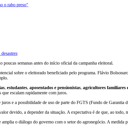
ho o rabo preso"
 desastres
o poucas semanas antes do início oficial da campanha eleitoral.
encial sobre o eleitorado beneficiado pelo programa. Flávio Bolsonaro
mplo.
ias
,
estudantes
,
aposentados e pensionistas
,
agricultores familiares
mas que escalam rapidamente com juros.
e juros e a possibilidade de uso de parte do FGTS (Fundo de Garantia d
alor devido, a depender da situação. A expectativa é de que, ao todo, 
 amplia o diálogo do governo com o setor do agronegócio. A medida pr