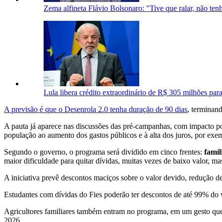
Zema alfineta Flávio Bolsonaro: "Tive que ralar, não ten
Lula libera crédito extraordinário de R$ 305 milhões para
A previsão é que o Desenrola 2.0 tenha duração de 90 dias
, terminand
A pauta já aparece nas discussões das pré-campanhas, com impacto pot
população ao aumento dos gastos públicos e à alta dos juros, por exe
Segundo o governo, o programa será dividido em cinco frentes:
famíl
maior dificuldade para quitar dívidas, muitas vezes de baixo valor, 
A iniciativa prevê descontos maciços sobre o valor devido, redução d
Estudantes com dívidas do Fies poderão ter descontos de até 99% do v
Agricultores familiares também entram no programa, em um gesto que
2026.