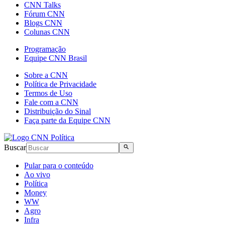
CNN Talks
Fórum CNN
Blogs CNN
Colunas CNN
Programação
Equipe CNN Brasil
Sobre a CNN
Política de Privacidade
Termos de Uso
Fale com a CNN
Distribuição do Sinal
Faça parte da Equipe CNN
Buscar
Pular para o conteúdo
Ao vivo
Política
Money
WW
Agro
Infra