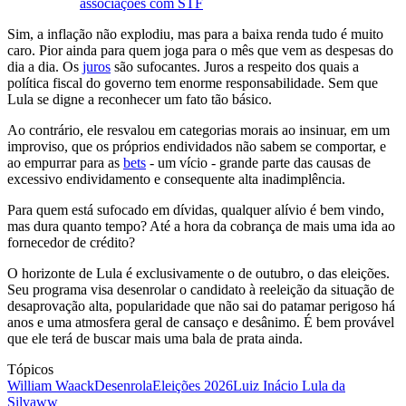
associações com STF
Sim, a inflação não explodiu, mas para a baixa renda tudo é muito
caro. Pior ainda para quem joga para o mês que vem as despesas do
dia a dia. Os
juros
são sufocantes. Juros a respeito dos quais a
política fiscal do governo tem enorme responsabilidade. Sem que
Lula se digne a reconhecer um fato tão básico.
Ao contrário, ele resvalou em categorias morais ao insinuar, em um
improviso, que os próprios endividados não sabem se comportar, e
ao empurrar para as
bets
- um vício - grande parte das causas de
excessivo endividamento e consequente alta inadimplência.
Para quem está sufocado em dívidas, qualquer alívio é bem vindo,
mas dura quanto tempo? Até a hora da cobrança de mais uma ida ao
fornecedor de crédito?
O horizonte de Lula é exclusivamente o de outubro, o das eleições.
Seu programa visa desenrolar o candidato à reeleição da situação de
desaprovação alta, popularidade que não sai do patamar perigoso há
anos e uma atmosfera geral de cansaço e desânimo. É bem provável
que ele terá de buscar mais uma bala de prata ainda.
Tópicos
William Waack
Desenrola
Eleições 2026
Luiz Inácio Lula da
Silva
ww