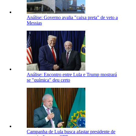
Análise: Governo avalia "caixa preta" de veto a
Messias
Análise: Encontro entre Lula e Trump mostrará
se "química" deu certo
Campanha de Lula busca afastar presidente de