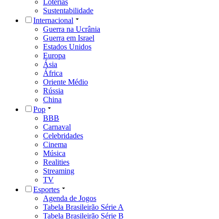
Loterias
Sustentabilidade
Internacional
Guerra na Ucrânia
Guerra em Israel
Estados Unidos
Europa
Ásia
África
Oriente Médio
Rússia
China
Pop
BBB
Carnaval
Celebridades
Cinema
Música
Realities
Streaming
TV
Esportes
Agenda de Jogos
Tabela Brasileirão Série A
Tabela Brasileirão Série B