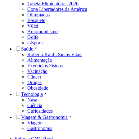
Tabela Eliminatórias 2026
Copa Libertadores da América
Olimpíadas
Basquete
Vôlei
Automobilismo
Golfe
e-Sports
Saúde
Roberto Kalil - Sinais Vitais
Alimentação
Exercícios Físicos
Vacinação
Câncer
Drogas
Obesidade
Tecnologia
Nasa
Ciência
Curiosidades
Viagem & Gastronomia
Viagem
Gastronomia
Sobre a CNN Brasil