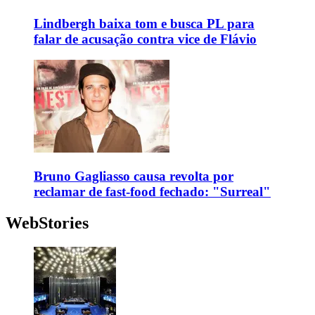
Lindbergh baixa tom e busca PL para
falar de acusação contra vice de Flávio
Bruno Gagliasso causa revolta por
reclamar de fast-food fechado: "Surreal"
WebStories