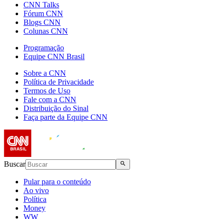
CNN Talks
Fórum CNN
Blogs CNN
Colunas CNN
Programação
Equipe CNN Brasil
Sobre a CNN
Política de Privacidade
Termos de Uso
Fale com a CNN
Distribuição do Sinal
Faça parte da Equipe CNN
Buscar
Pular para o conteúdo
Ao vivo
Política
Money
WW