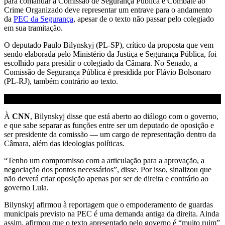
para comandar a Comissão de Segurança Pública e Combate ao
Crime Organizado deve representar um entrave para o andamento
da
PEC da Segurança
, apesar de o texto não passar pelo colegiado
em sua tramitação.
O deputado Paulo Bilynskyj (PL-SP), crítico da proposta que vem
sendo elaborada pelo Ministério da Justiça e Segurança Pública, foi
escolhido para presidir o colegiado da Câmara. No Senado, a
Comissão de Segurança Pública é presidida por Flávio Bolsonaro
(PL-RJ), também contrário ao texto.
À
CNN
, Bilynskyj disse que está aberto ao diálogo com o governo,
e que sabe separar as funções entre ser um deputado de oposição e
ser presidente da comissão — um cargo de representação dentro da
Câmara, além das ideologias políticas.
“Tenho um compromisso com a articulação para a aprovação, a
negociação dos pontos necessários”, disse. Por isso, sinalizou que
não deverá criar oposição apenas por ser de direita e contrário ao
governo Lula.
Bilynskyj afirmou à reportagem que o empoderamento de guardas
municipais previsto na PEC é uma demanda antiga da direita. Ainda
assim, afirmou que o texto apresentado pelo governo é “muito ruim”