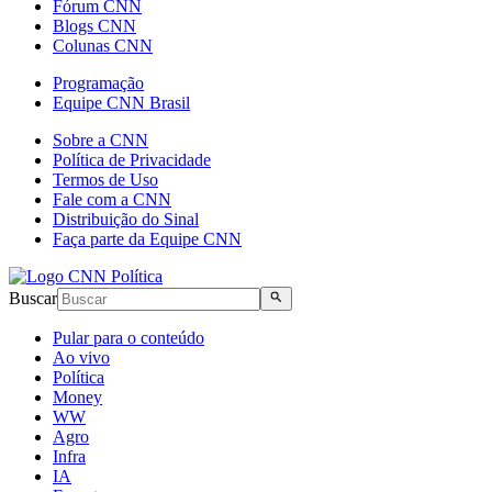
Fórum CNN
Blogs CNN
Colunas CNN
Programação
Equipe CNN Brasil
Sobre a CNN
Política de Privacidade
Termos de Uso
Fale com a CNN
Distribuição do Sinal
Faça parte da Equipe CNN
Buscar
Pular para o conteúdo
Ao vivo
Política
Money
WW
Agro
Infra
IA