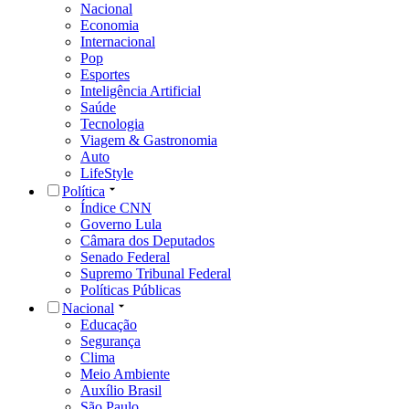
Nacional
Economia
Internacional
Pop
Esportes
Inteligência Artificial
Saúde
Tecnologia
Viagem & Gastronomia
Auto
LifeStyle
Política
Índice CNN
Governo Lula
Câmara dos Deputados
Senado Federal
Supremo Tribunal Federal
Políticas Públicas
Nacional
Educação
Segurança
Clima
Meio Ambiente
Auxílio Brasil
São Paulo