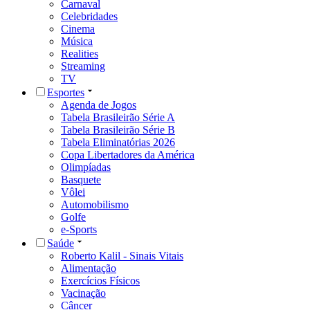
Carnaval
Celebridades
Cinema
Música
Realities
Streaming
TV
Esportes
Agenda de Jogos
Tabela Brasileirão Série A
Tabela Brasileirão Série B
Tabela Eliminatórias 2026
Copa Libertadores da América
Olimpíadas
Basquete
Vôlei
Automobilismo
Golfe
e-Sports
Saúde
Roberto Kalil - Sinais Vitais
Alimentação
Exercícios Físicos
Vacinação
Câncer