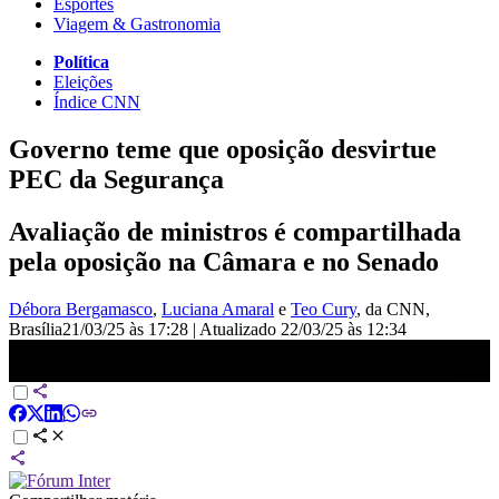
Esportes
Viagem & Gastronomia
Política
Eleições
Índice CNN
Governo teme que oposição desvirtue
PEC da Segurança
Avaliação de ministros é compartilhada
pela oposição na Câmara e no Senado
Débora Bergamasco
,
Luciana Amaral
e
Teo Cury
, da CNN
,
Brasília
21/03/25 às 17:28
|
Atualizado
22/03/25 às 12:34
PEC da Segurança: governo teme que oposição desvirtue projeto |
AGORA CNN