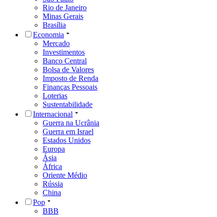
Rio de Janeiro
Minas Gerais
Brasília
Economia
Mercado
Investimentos
Banco Central
Bolsa de Valores
Imposto de Renda
Finanças Pessoais
Loterias
Sustentabilidade
Internacional
Guerra na Ucrânia
Guerra em Israel
Estados Unidos
Europa
Ásia
África
Oriente Médio
Rússia
China
Pop
BBB