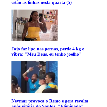
estão as linhas nesta quarta (5)
Jojo faz lipo nas pernas, perde 4 kg e
vibra: "Meu Deus, eu tenho joelho"
Neymar provoca o Remo e gera revolta
após vitória do Santos: "Eliminado"