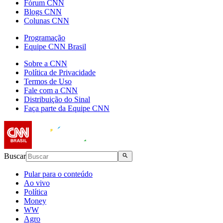
Fórum CNN
Blogs CNN
Colunas CNN
Programação
Equipe CNN Brasil
Sobre a CNN
Política de Privacidade
Termos de Uso
Fale com a CNN
Distribuição do Sinal
Faça parte da Equipe CNN
Buscar
Pular para o conteúdo
Ao vivo
Política
Money
WW
Agro