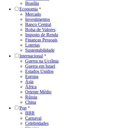
Brasília
Economia
Mercado
Investimentos
Banco Central
Bolsa de Valores
Imposto de Renda
Finanças Pessoais
Loterias
Sustentabilidade
Internacional
Guerra na Ucrânia
Guerra em Israel
Estados Unidos
Europa
Ásia
África
Oriente Médio
Rússia
China
Pop
BBB
Carnaval
Celebridades