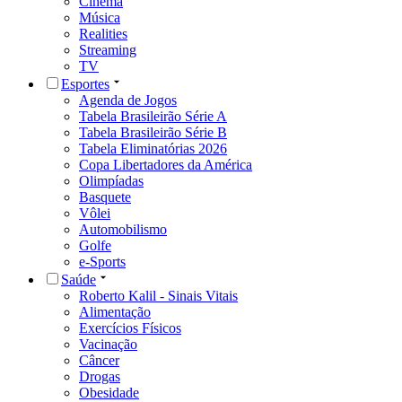
Cinema
Música
Realities
Streaming
TV
Esportes
Agenda de Jogos
Tabela Brasileirão Série A
Tabela Brasileirão Série B
Tabela Eliminatórias 2026
Copa Libertadores da América
Olimpíadas
Basquete
Vôlei
Automobilismo
Golfe
e-Sports
Saúde
Roberto Kalil - Sinais Vitais
Alimentação
Exercícios Físicos
Vacinação
Câncer
Drogas
Obesidade