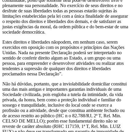
comunidade, posto que somente nela pode-se desenvolver livre e
plenamente sua personalidade. No exercício de seus direitos e no
desfrute de suas liberdades todas as pessoas estarão sujeitas às
limitações estabelecidas pela lei com a única finalidade de assegurar
o respeito dos direitos e liberdades dos demais, e de satisfazer as
justas exigências da moral, da ordem pública e do bem-estar de uma
sociedade democrática.
Estes direitos e liberdades nãopodem, em nenhum caso, serem
exercidos em oposição com os propósitos e princípios das Nações
Unidas. Nada na presente Declaração poderá ser interpretado no
sentido de conferir direito algum ao Estado, a um grupo ou uma
pessoa, para empreender e desenvolver atividades ou realizar atos
tendentes a supressão de qualquer dos direitos e liberdades
proclamados nessa Declaração”.
Não há dúvidas, portanto, que a inviolabilidade domiciliar constitui
uma das mais antigas e importantes garantias individuais de uma
Sociedade civilizada, pois engloba a tutela da intimidade, da vida
privada, da honra, bem como a proteção individual e familiar do
sossego e tranquilidade, inclusive do local onde se exerce a
profissão ou a atividade, desde que constitua ambiente fechado ou
de acesso restrito ao público (HC n o 82.788/RJ, 2ª T, Rel. Min.
CELSO DE MELLO); porém esse fundamental direito não se
reveste de caráter absoluto (RHC 117159, 1ª T, Rel. Min. LUIZ
FUX) e não deve ser transformado em garantia de impunidade de