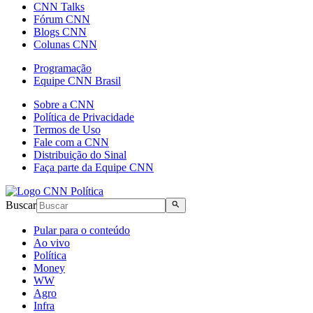
CNN Talks
Fórum CNN
Blogs CNN
Colunas CNN
Programação
Equipe CNN Brasil
Sobre a CNN
Política de Privacidade
Termos de Uso
Fale com a CNN
Distribuição do Sinal
Faça parte da Equipe CNN
Buscar
Pular para o conteúdo
Ao vivo
Política
Money
WW
Agro
Infra