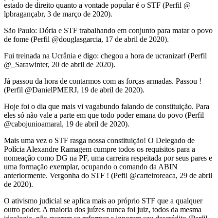
estado de direito quanto a vontade popular é o STF (Perfil @
lpbragançabr, 3 de março de 2020).
São Paulo: Dória e STF trabalhando em conjunto para matar o povo
de fome (Perfil @douglasgarcia, 17 de abril de 2020).
Fui treinada na Ucrânia e digo: chegou a hora de ucranizar! (Perfil
@_Sarawinter, 20 de abril de 2020).
Já passou da hora de contarmos com as forças armadas. Passou !
(Perfil @DanielPMERJ, 19 de abril de 2020).
Hoje foi o dia que mais vi vagabundo falando de constituição. Para
eles só não vale a parte em que todo poder emana do povo (Perfil
@cabojunioamaral, 19 de abril de 2020).
Mais uma vez o STF rasga nossa constituição! O Delegado de
Polícia Alexandre Ramagem cumpre todos os requisitos para a
nomeação como DG na PF, uma carreira respeitada por seus pares e
uma formação exemplar, ocupando o comando da ABIN
anteriormente. Vergonha do STF ! (Pefil @carteiroreaca, 29 de abril
de 2020).
O ativismo judicial se aplica mais ao próprio STF que a qualquer
outro poder. A maioria dos juízes nunca foi juiz, todos da mesma