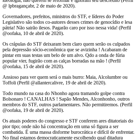
ideologia, não querem se reformar e ignoram seu descrédito (Perfil
@ lpbragançabr, 2 de maio de 2020).
Governadores, prefeitos, ministros do STF, e líderes do Poder
Legislativo são todos co-autores desses crimes de genocídio e lesa
pátria! Não sairão ilesos. Pagarão caro por isso nessa vida! (Perfil
@oofaka, 10 de abril de 2020).
Os crápulas do STF deixaram bem claro quem serão os culpados
pela depressão sócio-econômica que se avizinha ! Acabaram de
pintar em suas testas um belo de um alvo. Qdo a onda de fúria
popular vier, fugirão com as calças borradas na mão ! (Perfil
@oofaka, 15 de abril de 2020).
Ansioso para ver quem será o mais burro: Maia, Alcolumbre ou
Toffoli (Perfil @allantercalivre, 19 de abril de 2020).
Todo mundo na casa do Nhonho agora tramando golpe contra
Bolsonaro ! CANALHAS ! Sapão Mendes, Alconhonho, outros
membros do STF, outros parlamentares. Não permitiremos. (Perfil
@oofaka, 19 de abril de 2020).
Os atuais poderes do congresso e STF conferem ares ditatoriais do
pior tipo; onde não há concentração em uma só figura a ser
combatida. É uma massa disforme burocrática e difícil de enfrentar.
No final estamos democraticamente escolhendo qual ditadura