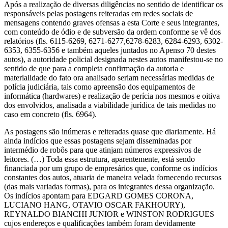
Após a realização de diversas diligências no sentido de identificar os
responsáveis pelas postagens reiteradas em redes sociais de
mensagens contendo graves ofensas a esta Corte e seus integrantes,
com conteúdo de ódio e de subversão da ordem conforme se vê dos
relatórios (fls. 6115-6269, 6271-6277,6278-6283, 6284-6293, 6302-
6353, 6355-6356 e também aqueles juntados no Apenso 70 destes
autos), a autoridade policial designada nestes autos manifestou-se no
sentido de que para a completa confirmação da autoria e
materialidade do fato ora analisado seriam necessárias medidas de
polícia judiciária, tais como apreensão dos equipamentos de
informática (hardwares) e realização de perícia nos mesmos e oitiva
dos envolvidos, analisada a viabilidade jurídica de tais medidas no
caso em concreto (fls. 6964).
As postagens são inúmeras e reiteradas quase que diariamente. Há
ainda indícios que essas postagens sejam disseminadas por
intermédio de robôs para que atinjam números expressivos de
leitores. (…) Toda essa estrutura, aparentemente, está sendo
financiada por um grupo de empresários que, conforme os indícios
constantes dos autos, atuaria de maneira velada fornecendo recursos
(das mais variadas formas), para os integrantes dessa organização.
Os indícios apontam para EDGARD GOMES CORONA,
LUCIANO HANG, OTAVIO OSCAR FAKHOURY),
REYNALDO BIANCHI JUNIOR e WINSTON RODRIGUES
cujos endereços e qualificações também foram devidamente