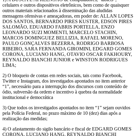
celulares e outros dispositivos eletrônicos, bem como de quaisquer
outros materiais relacionados à disseminação das aludidas
mensagens ofensivas e ameaçadoras, em poder de: ALLAN LOPES
DOS SANTOS, BERNARDO PIRES KUSTER, EDSON PIRES
SALOMÃO, EDUARDO FABRIS PORTELLA, ENZO
LEONARDO SUZI MOMENTI, MARCELO STACHIN,
MARCOS DOMINGUEZ BELLIZIA, RAFAEL MORENO,
PAULO GONÇALVES BEZERRA, RODRIGO BARBOSA
RIBEIRO, SARA FERNANDA GIROMINI, EDGARD GOMES
CORONA, LUCIANO HANG, OTAVIO OSCAR FAKHOURY,
REYNALDO BIANCHI JUNIOR e WINSTON RODRIGUES
LIMA;
2) O bloqueio de contas em redes sociais, tais como Facebook,
Twitter e Instagram, dos investigados apontados no item anterior
“1”, necessário para a interrupção dos discursos com conteúdo de
ódio, subversão da ordem e incentivo à quebra da normalidade
institucional e democrática
3) Que todos os investigados apontados no item “1” sejam ouvidos
pela Polícia Federal, no prazo máximo de 10 (dez) dias após a
realização das medidas;
4) O afastamento do sigilo bancário e fiscal de EDGARD GOMES
CORONA, LUCIANO HANG, REYNALDO BIANCHI