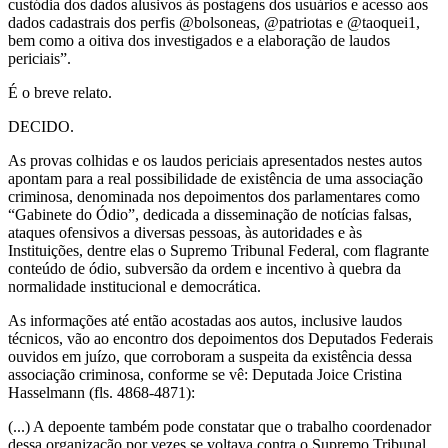
custódia dos dados alusivos às postagens dos usuários e acesso aos
dados cadastrais dos perfis @bolsoneas, @patriotas e @taoquei1,
bem como a oitiva dos investigados e a elaboração de laudos
periciais”.
É o breve relato.
DECIDO.
As provas colhidas e os laudos periciais apresentados nestes autos
apontam para a real possibilidade de existência de uma associação
criminosa, denominada nos depoimentos dos parlamentares como
“Gabinete do Ódio”, dedicada a disseminação de notícias falsas,
ataques ofensivos a diversas pessoas, às autoridades e às
Instituições, dentre elas o Supremo Tribunal Federal, com flagrante
conteúdo de ódio, subversão da ordem e incentivo à quebra da
normalidade institucional e democrática.
As informações até então acostadas aos autos, inclusive laudos
técnicos, vão ao encontro dos depoimentos dos Deputados Federais
ouvidos em juízo, que corroboram a suspeita da existência dessa
associação criminosa, conforme se vê: Deputada Joice Cristina
Hasselmann (fls. 4868-4871):
(...) A depoente também pode constatar que o trabalho coordenador
dessa organização por vezes se voltava contra o Supremo Tribunal