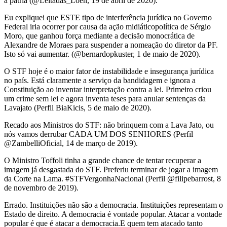
a pátria (@Leitadas_Loen, 19 de abril de 2020).
Eu expliquei que ESTE tipo de interferência jurídica no Governo
Federal iria ocorrer por causa da ação midiáticopolítica de Sérgio
Moro, que ganhou força mediante a decisão monocrática de
Alexandre de Moraes para suspender a nomeação do diretor da PF.
Isto só vai aumentar. (@bernardopkuster, 1 de maio de 2020).
O STF hoje é o maior fator de instabilidade e insegurança jurídica
no país. Está claramente a serviço da bandidagem e ignora a
Constituição ao inventar interpretação contra a lei. Primeiro criou
um crime sem lei e agora inventa teses para anular sentenças da
Lavajato (Perfil BiaKicis, 5 de maio de 2020).
Recado aos Ministros do STF: não brinquem com a Lava Jato, ou
nós vamos derrubar CADA UM DOS SENHORES (Perfil
@ZambelliOficial, 14 de março de 2019).
O Ministro Toffoli tinha a grande chance de tentar recuperar a
imagem já desgastada do STF. Preferiu terminar de jogar a imagem
da Corte na Lama. #STFVergonhaNacional (Perfil @filipebarrost, 8
de novembro de 2019).
Errado. Instituições não são a democracia. Instituições representam o
Estado de direito. A democracia é vontade popular. Atacar a vontade
popular é que é atacar a democracia.E quem tem atacado tanto