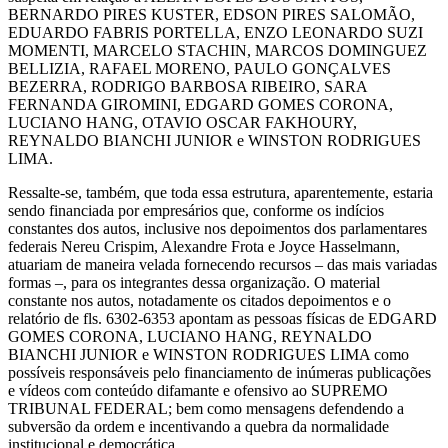
BERNARDO PIRES KUSTER, EDSON PIRES SALOMÃO,
EDUARDO FABRIS PORTELLA, ENZO LEONARDO SUZI
MOMENTI, MARCELO STACHIN, MARCOS DOMINGUEZ
BELLIZIA, RAFAEL MORENO, PAULO GONÇALVES
BEZERRA, RODRIGO BARBOSA RIBEIRO, SARA
FERNANDA GIROMINI, EDGARD GOMES CORONA,
LUCIANO HANG, OTAVIO OSCAR FAKHOURY,
REYNALDO BIANCHI JUNIOR e WINSTON RODRIGUES
LIMA.
Ressalte-se, também, que toda essa estrutura, aparentemente, estaria
sendo financiada por empresários que, conforme os indícios
constantes dos autos, inclusive nos depoimentos dos parlamentares
federais Nereu Crispim, Alexandre Frota e Joyce Hasselmann,
atuariam de maneira velada fornecendo recursos – das mais variadas
formas –, para os integrantes dessa organização. O material
constante nos autos, notadamente os citados depoimentos e o
relatório de fls. 6302-6353 apontam as pessoas físicas de EDGARD
GOMES CORONA, LUCIANO HANG, REYNALDO
BIANCHI JUNIOR e WINSTON RODRIGUES LIMA como
possíveis responsáveis pelo financiamento de inúmeras publicações
e vídeos com conteúdo difamante e ofensivo ao SUPREMO
TRIBUNAL FEDERAL; bem como mensagens defendendo a
subversão da ordem e incentivando a quebra da normalidade
institucional e democrática.