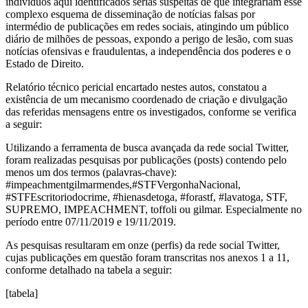
indivíduos aqui identificados sérias suspeitas de que integrariam esse
complexo esquema de disseminação de notícias falsas por
intermédio de publicações em redes sociais, atingindo um público
diário de milhões de pessoas, expondo a perigo de lesão, com suas
notícias ofensivas e fraudulentas, a independência dos poderes e o
Estado de Direito.
Relatório técnico pericial encartado nestes autos, constatou a
existência de um mecanismo coordenado de criação e divulgação
das referidas mensagens entre os investigados, conforme se verifica
a seguir:
Utilizando a ferramenta de busca avançada da rede social Twitter,
foram realizadas pesquisas por publicações (posts) contendo pelo
menos um dos termos (palavras-chave):
#impeachmentgilmarmendes,#STFVergonhaNacional,
#STFEscritoriodocrime, #hienasdetoga, #forastf, #lavatoga, STF,
SUPREMO, IMPEACHMENT, toffoli ou gilmar. Especialmente no
período entre 07/11/2019 e 19/11/2019.
As pesquisas resultaram em onze (perfis) da rede social Twitter,
cujas publicações em questão foram transcritas nos anexos 1 a 11,
conforme detalhado na tabela a seguir:
[tabela]