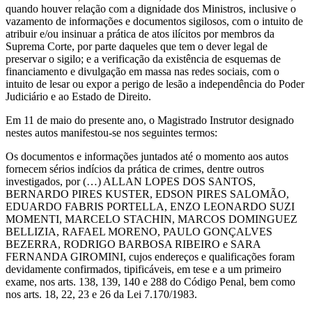
quando houver relação com a dignidade dos Ministros, inclusive o
vazamento de informações e documentos sigilosos, com o intuito de
atribuir e/ou insinuar a prática de atos ilícitos por membros da
Suprema Corte, por parte daqueles que tem o dever legal de
preservar o sigilo; e a verificação da existência de esquemas de
financiamento e divulgação em massa nas redes sociais, com o
intuito de lesar ou expor a perigo de lesão a independência do Poder
Judiciário e ao Estado de Direito.
Em 11 de maio do presente ano, o Magistrado Instrutor designado
nestes autos manifestou-se nos seguintes termos:
Os documentos e informações juntados até o momento aos autos
fornecem sérios indícios da prática de crimes, dentre outros
investigados, por (…) ALLAN LOPES DOS SANTOS,
BERNARDO PIRES KUSTER, EDSON PIRES SALOMÃO,
EDUARDO FABRIS PORTELLA, ENZO LEONARDO SUZI
MOMENTI, MARCELO STACHIN, MARCOS DOMINGUEZ
BELLIZIA, RAFAEL MORENO, PAULO GONÇALVES
BEZERRA, RODRIGO BARBOSA RIBEIRO e SARA
FERNANDA GIROMINI, cujos endereços e qualificações foram
devidamente confirmados, tipificáveis, em tese e a um primeiro
exame, nos arts. 138, 139, 140 e 288 do Código Penal, bem como
nos arts. 18, 22, 23 e 26 da Lei 7.170/1983.