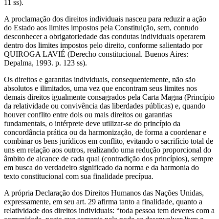
11 ss).
A proclamação dos direitos individuais nasceu para reduzir a ação
do Estado aos limites impostos pela Constituição, sem, contudo
desconhecer a obrigatoriedade das condutas individuais operarem
dentro dos limites impostos pelo direito, conforme salientado por
QUIROGA LAVIÉ (Derecho constitucional. Buenos Aires:
Depalma, 1993. p. 123 ss).
Os direitos e garantias individuais, consequentemente, não são
absolutos e ilimitados, uma vez que encontram seus limites nos
demais direitos igualmente consagrados pela Carta Magna (Princípio
da relatividade ou convivência das liberdades públicas) e, quando
houver conflito entre dois ou mais direitos ou garantias
fundamentais, o intérprete deve utilizar-se do princípio da
concordância prática ou da harmonização, de forma a coordenar e
combinar os bens jurídicos em conflito, evitando o sacrifício total de
uns em relação aos outros, realizando uma redução proporcional do
âmbito de alcance de cada qual (contradição dos princípios), sempre
em busca do verdadeiro significado da norma e da harmonia do
texto constitucional com sua finalidade precípua.
A própria Declaração dos Direitos Humanos das Nações Unidas,
expressamente, em seu art. 29 afirma tanto a finalidade, quanto a
relatividade dos direitos individuais: “toda pessoa tem deveres com a