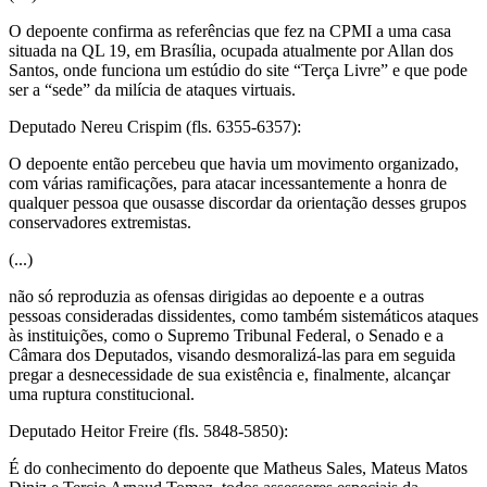
O depoente confirma as referências que fez na CPMI a uma casa
situada na QL 19, em Brasília, ocupada atualmente por Allan dos
Santos, onde funciona um estúdio do site “Terça Livre” e que pode
ser a “sede” da milícia de ataques virtuais.
Deputado Nereu Crispim (fls. 6355-6357):
O depoente então percebeu que havia um movimento organizado,
com várias ramificações, para atacar incessantemente a honra de
qualquer pessoa que ousasse discordar da orientação desses grupos
conservadores extremistas.
(...)
não só reproduzia as ofensas dirigidas ao depoente e a outras
pessoas consideradas dissidentes, como também sistemáticos ataques
às instituições, como o Supremo Tribunal Federal, o Senado e a
Câmara dos Deputados, visando desmoralizá-las para em seguida
pregar a desnecessidade de sua existência e, finalmente, alcançar
uma ruptura constitucional.
Deputado Heitor Freire (fls. 5848-5850):
É do conhecimento do depoente que Matheus Sales, Mateus Matos