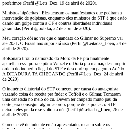
preferimos (Perfil @Lets_Dex, 19 de abril de 2020).
Ministros hipócritas ! Eles acusam os manifestantes que pediram a
intervenção de golpistas, enquanto eles ministros do STF é que estão
dando um golpe contra a CF e contras liberdades individuais
garantidas (Perfil @oofaka, 22 de abril de 2020).
Meu coração dói ao ver que o mandato do Gilmar no Supremo vai
até 2031. O Brasil não suportará isso (Perfil @Leitadas_Loen, 24 de
abril de 2020).
Bolsonaro tirou o namorado do Moro da PF pra finalmente
aparelhar essa porra e pôr o Witzel e o Doria pra mamar, descumprir
ordem do inquérito ilegal do STF e descobrir quem pagou o Adélio.
A DITADURA TA CHEGANDO (Perfil @Lets_Dex, 24 de abril
de 2020).
O inquérito ditatorial do STF começou por causa do antagonista
vazando coisa da receita pra fuder o Toffoli e o Gilmar. Tomaram
uma canetada no meio do cu. Devem ter chupado muito pau da
corte para conseguir algum acordo, porque de lá pra cá, o STF
deixou eles pra lá e se voltou a nós (Perfil @Leitadas_Loen, 26 de
abril de 2020).
Como se vê de tudo até então apresentado, recaem sobre os