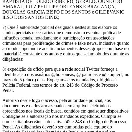
BAPTISTA DE TOLEDO RIBEIRO, GERALDO JUNIO DO
AMARAL, LUIZ PHILLIPE ORLEANS E BRAGANÇA,
DOUGLAS GARCIA BISPO DOS SANTOS e GILDEVANIO
ILSO DOS SANTOS DINIZ;
7) Que à autoridade policial designada nestes autos elabore os
laudos periciais necessários que demonstrem eventual prática de
infrações penais, notadamente a participação em associações
criminosas para proliferação de crimes e fake news, inclusive quanto
ao modus operandi e aos financiamentos desses grupos com base no
material já constante dos autos e outros que sejam obtidos durante as
diligências;
8) expedição de ofício para que a rede social Twitter forneça a
identificação dos usuários @bolsoneas, @ patriotas e @taoquei1, no
prazo de 5 (cinco) dias. Expeçam-se os mandados, dirigidos à
Polícia Federal, nos termos do art. 243 do Código de Processo
Penal.
Autorizo desde logo o acesso, pela autoridade policial, aos
documentos e dados armazenados em arquivos eletrônicos
apreendidos nos locais de busca, contidos em quaisquer dispositivos.
Consigne-se a autorização nos mandados expedidos. Cumpra-se
com estrita observância dos arts. 245 e 248 do Código de Processo
Penal. As diligências deverão ser cumpridas pela equipe do