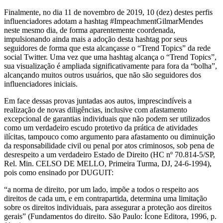
Finalmente, no dia 11 de novembro de 2019, 10 (dez) destes perfis
influenciadores adotam a hashtag #ImpeachmentGilmarMendes
neste mesmo dia, de forma aparentemente coordenada,
impulsionando ainda mais a adoção desta hashtag por seus
seguidores de forma que esta alcançasse o “Trend Topics” da rede
social Twitter. Uma vez que uma hashtag alcança o “Trend Topics”,
sua visualização é ampliada significativamente para fora da “bolha”,
alcançando muitos outros usuários, que não são seguidores dos
influenciadores iniciais.
Em face dessas provas juntadas aos autos, imprescindíveis a
realização de novas diligências, inclusive com afastamento
excepcional de garantias individuais que não podem ser utilizados
como um verdadeiro escudo protetivo da prática de atividades
ilícitas, tampouco como argumento para afastamento ou diminuição
da responsabilidade civil ou penal por atos criminosos, sob pena de
desrespeito a um verdadeiro Estado de Direito (HC nº 70.814-5/SP,
Rel. Min. CELSO DE MELLO, Primeira Turma, DJ, 24-6-1994),
pois como ensinado por DUGUIT:
“a norma de direito, por um lado, impõe a todos o respeito aos
direitos de cada um, e em contrapartida, determina uma limitação
sobre os direitos individuais, para assegurar a proteção aos direitos
gerais” (Fundamentos do direito. São Paulo: Ícone Editora, 1996, p.