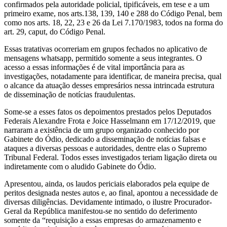
confirmados pela autoridade policial, tipificáveis, em tese e a um
primeiro exame, nos arts.138, 139, 140 e 288 do Código Penal, bem
como nos arts. 18, 22, 23 e 26 da Lei 7.170/1983, todos na forma do
art. 29, caput, do Código Penal.
Essas tratativas ocorreriam em grupos fechados no aplicativo de
mensagens whatsapp, permitido somente a seus integrantes. O
acesso a essas informações é de vital importância para as
investigações, notadamente para identificar, de maneira precisa, qual
o alcance da atuação desses empresários nessa intrincada estrutura
de disseminação de notícias fraudulentas.
Some-se a esses fatos os depoimentos prestados pelos Deputados
Federais Alexandre Frota e Joice Hasselmann em 17/12/2019, que
narraram a existência de um grupo organizado conhecido por
Gabinete do Ódio, dedicado a disseminação de notícias falsas e
ataques a diversas pessoas e autoridades, dentre elas o Supremo
Tribunal Federal. Todos esses investigados teriam ligação direta ou
indiretamente com o aludido Gabinete do Ódio.
Apresentou, ainda, os laudos periciais elaborados pela equipe de
peritos designada nestes autos e, ao final, apontou a necessidade de
diversas diligências. Devidamente intimado, o ilustre Procurador-
Geral da República manifestou-se no sentido do deferimento
somente da “requisição a essas empresas do armazenamento e