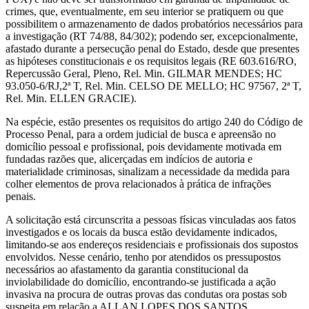
crimes, que, eventualmente, em seu interior se pratiquem ou que
possibilitem o armazenamento de dados probatórios necessários para
a investigação (RT 74/88, 84/302); podendo ser, excepcionalmente,
afastado durante a persecução penal do Estado, desde que presentes
as hipóteses constitucionais e os requisitos legais (RE 603.616/RO,
Repercussão Geral, Pleno, Rel. Min. GILMAR MENDES; HC
93.050-6/RJ,2ª T, Rel. Min. CELSO DE MELLO; HC 97567, 2ª T,
Rel. Min. ELLEN GRACIE).
Na espécie, estão presentes os requisitos do artigo 240 do Código de
Processo Penal, para a ordem judicial de busca e apreensão no
domicílio pessoal e profissional, pois devidamente motivada em
fundadas razões que, alicerçadas em indícios de autoria e
materialidade criminosas, sinalizam a necessidade da medida para
colher elementos de prova relacionados à prática de infrações
penais.
A solicitação está circunscrita a pessoas físicas vinculadas aos fatos
investigados e os locais da busca estão devidamente indicados,
limitando-se aos endereços residenciais e profissionais dos supostos
envolvidos. Nesse cenário, tenho por atendidos os pressupostos
necessários ao afastamento da garantia constitucional da
inviolabilidade do domicílio, encontrando-se justificada a ação
invasiva na procura de outras provas das condutas ora postas sob
suspeita em relação a ALLAN LOPES DOS SANTOS,