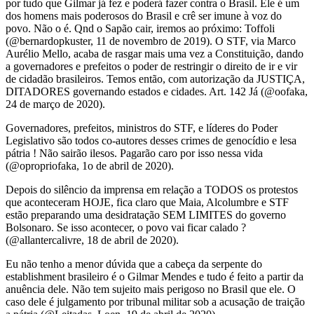
por tudo que Gilmar já fez e poderá fazer contra o Brasil. Ele é um
dos homens mais poderosos do Brasil e crê ser imune à voz do
povo. Não o é. Qnd o Sapão cair, iremos ao próximo: Toffoli
(@bernardopkuster, 11 de novembro de 2019). O STF, via Marco
Aurélio Mello, acaba de rasgar mais uma vez a Constituição, dando
a governadores e prefeitos o poder de restringir o direito de ir e vir
de cidadão brasileiros. Temos então, com autorização da JUSTIÇA,
DITADORES governando estados e cidades. Art. 142 Já (@oofaka,
24 de março de 2020).
Governadores, prefeitos, ministros do STF, e líderes do Poder
Legislativo são todos co-autores desses crimes de genocídio e lesa
pátria ! Não sairão ilesos. Pagarão caro por isso nessa vida
(@opropriofaka, 1o de abril de 2020).
Depois do silêncio da imprensa em relação a TODOS os protestos
que aconteceram HOJE, fica claro que Maia, Alcolumbre e STF
estão preparando uma desidratação SEM LIMITES do governo
Bolsonaro. Se isso acontecer, o povo vai ficar calado ?
(@allantercalivre, 18 de abril de 2020).
Eu não tenho a menor dúvida que a cabeça da serpente do
establishment brasileiro é o Gilmar Mendes e tudo é feito a partir da
anuência dele. Não tem sujeito mais perigoso no Brasil que ele. O
caso dele é julgamento por tribunal militar sob a acusação de traição