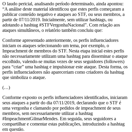
O laudo pericial, analisando período determinado, ainda apontou:
“A análise deste material identificou que estes perfis começaram a
publicar conteúdo negativo e ataques ao STF, ou seus membros, a
partir de 07/11/2019. Inicialmente, sem utilizar hashtags, ou
adotando a hashtag #STFVergonhaNacional”. Com relação aos
ataques simultâneos, o relatório também concluiu que:
Conforme apresentado anteriormente, os perfis influenciadores
iniciam os ataques selecionando um tema, por exemplo, o
Impeachment de membros do STF. Nesta etapa inicial estes perfis
não necessariamente utilizam uma hashtag para disseminar o ataque
escolhido, valendo-se muitas vezes de seus seguidores (followers)
para “criar” uma hashtag e impulsionar este ataque. Desta forma, os
perfis influenciadores não apareceriam como criadores da hashtag
que simboliza o ataque.
(…)
Conforme exposto os perfis influenciadores identificados, iniciaram
seus ataques a partir do dia 07/11/2019, declarando que o STF é
uma vergonha e clamando por pedidos de impeachment de seus
membros, sem necessariamente utilizar a hashtag
#ImpeachmentGilmarMendes. Em seguida, seus seguidores a
compartilhar e comentar estas publicações, introduzindo a hashtag
em questão.