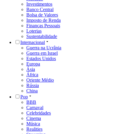
Investimentos
Banco Central
Bolsa de Valores
Imposto de Renda
Finanças Pessoais
Loterias
Sustentabilidade
Internacional
Guerra na Ucrânia
Guerra em Israel
Estados Unidos
Europa
Ásia
África
Oriente Médio
Rússia
China
Pop
BBB
Carnaval
Celebridades
Cinema
Música
Realities