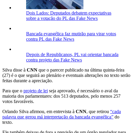
Dois Lados: Deputados debatem expectativas
sobre a votação do PL das Fake News
Bancada evangélica faz mutirão para virar votos
contra PL das Fake News
Depois de Republicanos, PL vai orientar bancada
contra projeto das Fake News
Silva disse à
CNN
que o parecer publicado na última quinta-feira
(27) é o que seguirá ao plenário e eventuais alterações no texto serão
feitas durante a apreciação.
Para que o
projeto de lei
seja aprovado, é necessário o aval da
maioria dos parlamentares: dos 513 deputados, pelo menos 257
votos favoráveis.
Orlando Silva afirmou, em entrevista à
CNN
, que retirou
“cada
palavra que gerou má interpretação da bancada evangélica”
do
texto.
Ele também deixou de fora a previsão de um órgão regulador para