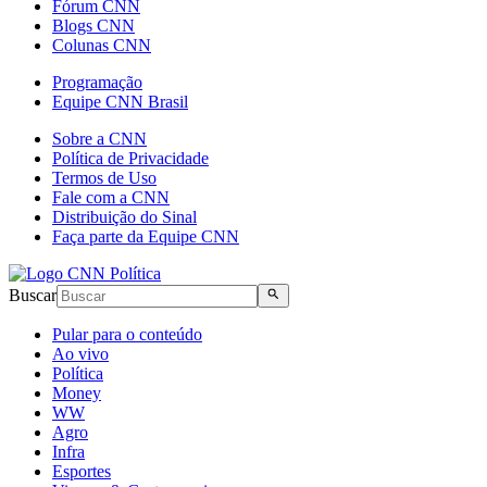
Fórum CNN
Blogs CNN
Colunas CNN
Programação
Equipe CNN Brasil
Sobre a CNN
Política de Privacidade
Termos de Uso
Fale com a CNN
Distribuição do Sinal
Faça parte da Equipe CNN
Buscar
Pular para o conteúdo
Ao vivo
Política
Money
WW
Agro
Infra
Esportes