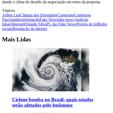
dando o clima do desafio da negociação em torno da proposta.
Tópicos
Arthur Lira
Câmara dos Deputados
Congresso
Congresso
Nacional
desinformação
Fake News
fake news (notícias
falsas)
Internet
Orlando Silva
PL das Fake News
Projeto de lei
Redes
sociais
Regulação da internet
Mais Lidas
Ciclone bomba no Brasil: quais estados
serão afetados pelo fenômeno