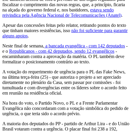
fiscalizar o cumprimento das novas regras, que, a princípio, ficaria
na alçada do governo federal e, nos bastidores,
estava sendo
reivindica pela Agência Nacional de Telecomunicações (Anatel)
.
Apesar das concessões feitas pelo relator, retirando pontos do texto
que tinham maiores resistências, isso
não foi suficiente para garantir
alguns apoios
.
Neste final de semana,
a bancada evangélica - com 142 deputados
-
e o
Republicanos - com 42 deputados, sendo 12 evangélicos
-
encaminharam contra a aprovação da matéria. O PL também deve
formalizar o posicionamento contrário ao texto.
A votação do requerimento de urgência para o PL das Fake News,
na última terça-feira (25) - que autoriza o projeto a ser apreciado
diretamente no plenário da Casa, sem passar por comissões - foi
tumultuada e com divergências entre os líderes sobre o acordo feito
em reunião na residência oficial.
Na hora do voto, o Partido Novo, o PL e a Frente Parlamentar
Evangélica não concordaram com a votação simbólica do pedido de
urgência, o que teria sido o acordo prévio.
A maioria dos deputados do PP - partido de Arthur Lira - e do União
Brasil votaram contra a urgência. O placar final foi 238 a 192,