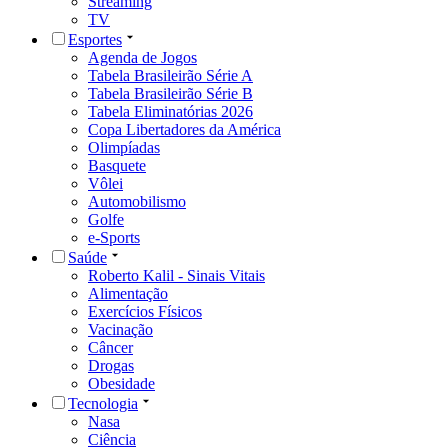
Streaming
TV
Esportes
Agenda de Jogos
Tabela Brasileirão Série A
Tabela Brasileirão Série B
Tabela Eliminatórias 2026
Copa Libertadores da América
Olimpíadas
Basquete
Vôlei
Automobilismo
Golfe
e-Sports
Saúde
Roberto Kalil - Sinais Vitais
Alimentação
Exercícios Físicos
Vacinação
Câncer
Drogas
Obesidade
Tecnologia
Nasa
Ciência