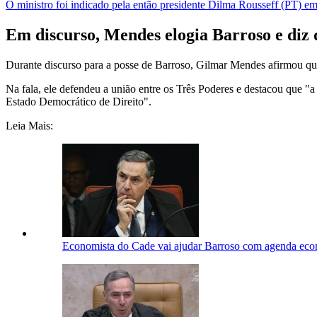
O ministro foi indicado pela então presidente Dilma Rousseff (PT) e
Em discurso, Mendes elogia Barroso e diz 
Durante discurso para a posse de Barroso, Gilmar Mendes afirmou qu
Na fala, ele defendeu a união entre os Três Poderes e destacou que "
Estado Democrático de Direito".
Leia Mais:
Economista do Cade vai ajudar Barroso com agenda ec