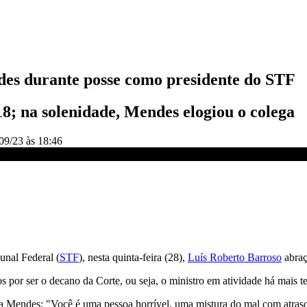
es durante posse como presidente do STF
8; na solenidade, Mendes elogiou o colega
09/23 às 18:46
iscurso | CNN 360º
unal Federal (
STF
), nesta quinta-feira (28),
Luís Roberto Barroso
abraç
por ser o decano da Corte, ou seja, o ministro em atividade há mais t
Mendes: "Você é uma pessoa horrível, uma mistura do mal com atraso e