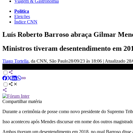
Viagem & Gastronomia
Política
Eleições
Índice CNN
Luís Roberto Barroso abraça Gilmar Mend
Ministros tiveram desentendimento em 201
Tiago Tortella
, da CNN
, São Paulo
28/09/23 às 18:06
|
Atualizado
28/
Gilmar Mendes abraça novo presidente do STF, Luís Barroso, após d
Compartilhar matéria
Durante a cerimônia de posse como novo presidente do Supremo Trib
Isso aconteceu após Mendes discursar em nome dos outros magistrados 
Ambos tiveram um desentendimento em 2018, no qual Barroso disse a 