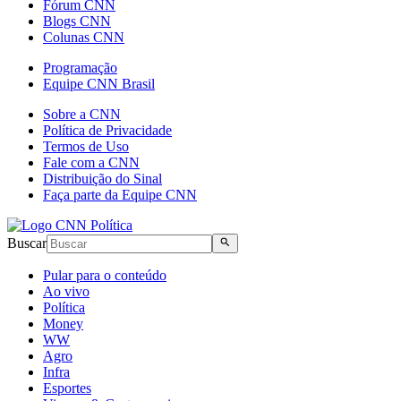
Fórum CNN
Blogs CNN
Colunas CNN
Programação
Equipe CNN Brasil
Sobre a CNN
Política de Privacidade
Termos de Uso
Fale com a CNN
Distribuição do Sinal
Faça parte da Equipe CNN
Buscar
Pular para o conteúdo
Ao vivo
Política
Money
WW
Agro
Infra
Esportes