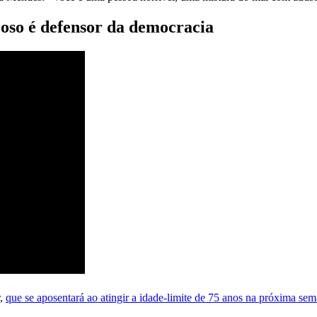
oso é defensor da democracia
,
que se aposentará ao atingir a idade-limite de 75 anos na próxima se