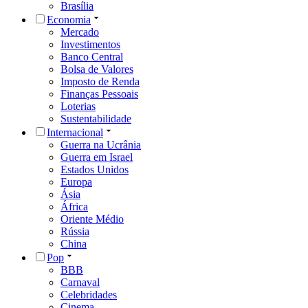
Brasília
Economia
Mercado
Investimentos
Banco Central
Bolsa de Valores
Imposto de Renda
Finanças Pessoais
Loterias
Sustentabilidade
Internacional
Guerra na Ucrânia
Guerra em Israel
Estados Unidos
Europa
Ásia
África
Oriente Médio
Rússia
China
Pop
BBB
Carnaval
Celebridades
Cinema