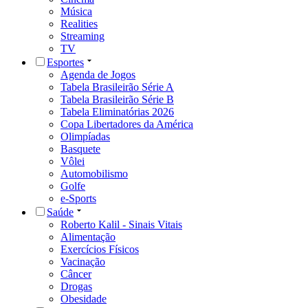
Música
Realities
Streaming
TV
Esportes
Agenda de Jogos
Tabela Brasileirão Série A
Tabela Brasileirão Série B
Tabela Eliminatórias 2026
Copa Libertadores da América
Olimpíadas
Basquete
Vôlei
Automobilismo
Golfe
e-Sports
Saúde
Roberto Kalil - Sinais Vitais
Alimentação
Exercícios Físicos
Vacinação
Câncer
Drogas
Obesidade