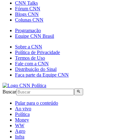
CNN Talks
Fórum CNN
Blogs CNN
Colunas CNN
Programação
Equipe CNN Brasil
Sobre a CNN
Política de Privacidade
Termos de Uso
Fale com a CNN
Distribuição do Sinal
Faça parte da Equipe CNN
Buscar
Pular para o conteúdo
Ao vivo
Política
Money
WW
Agro
Infra