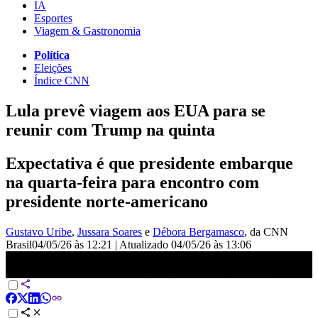
IA
Esportes
Viagem & Gastronomia
Política
Eleições
Índice CNN
Lula prevê viagem aos EUA para se
reunir com Trump na quinta
Expectativa é que presidente embarque
na quarta-feira para encontro com
presidente norte-americano
Gustavo Uribe
,
Jussara Soares
e
Débora Bergamasco
, da CNN
Brasil
04/05/26 às 12:21
|
Atualizado
04/05/26 às 13:06
Lula prevê viagem aos EUA para se reunir com Trump na quinta |
BASTIDORES CNN