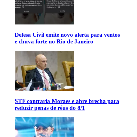
Defesa Civil emite novo alerta para ventos
e chuva forte no Rio de Janeiro
STF contraria Moraes e abre brecha para
reduzir penas de réus do 8/1