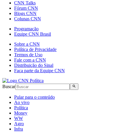
CNN Talks
Fórum CNN
Blogs CNN
Colunas CNN
Programação
Equipe CNN Brasil
Sobre a CNN
Política de Privacidade
Termos de Uso
Fale com a CNN
Distribuição do Sinal
Faça parte da Equipe CNN
Buscar
Pular para o conteúdo
Ao vivo
Política
Money
WW
Agro
Infra