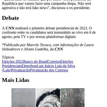
República que vamos fazer uma campanha limpa. Não será
agressiva e não terá fake news”, discursou o ex-presidente.
Debate
A
CNN
realizará o primeiro debate presidencial de 2022. O
confronto entre os candidatos será transmitido ao vivo em 6 de
agosto, pela TV e por nossas plataformas digitais.
*Publicado por Marcelo Tuvuca, com informações de Laura
Slobodeicov e Alvaro Gadelha, da
CNN
Tópicos
Eleições 2022
Banco do Brasil
Correios
Eleições
Presidenciais
Eletrobras
Luiz Inácio Lula da Silva
(Lula)
Privatização
Privatização dos Correios
Mais Lidas