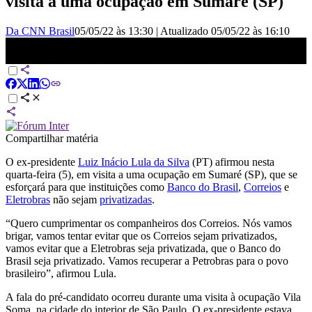
visita a uma ocupação em Sumaré (SP)
Da CNN Brasil
05/05/22 às 13:30
|
Atualizado
05/05/22 às 16:10
Lula diz que brigará para evitar privatizações de estatais | VISÃO
CNN
Compartilhar matéria
O ex-presidente
Luiz Inácio Lula da Silva
(PT) afirmou nesta
quarta-feira (5), em visita a uma ocupação em Sumaré (SP), que se
esforçará para que instituições como
Banco do Brasil
,
Correios
e
Eletrobras
não sejam
privatizadas
.
“Quero cumprimentar os companheiros dos Correios. Nós vamos
brigar, vamos tentar evitar que os Correios sejam privatizados,
vamos evitar que a Eletrobras seja privatizada, que o Banco do
Brasil seja privatizado. Vamos recuperar a Petrobras para o povo
brasileiro”, afirmou Lula.
A fala do pré-candidato ocorreu durante uma visita à ocupação Vila
Soma, na cidade do interior de São Paulo. O ex-presidente estava