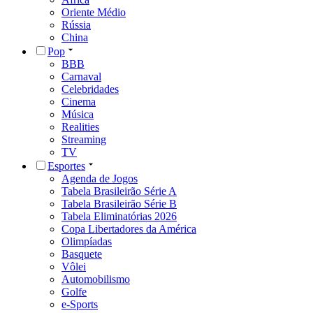
Oriente Médio
Rússia
China
Pop
BBB
Carnaval
Celebridades
Cinema
Música
Realities
Streaming
TV
Esportes
Agenda de Jogos
Tabela Brasileirão Série A
Tabela Brasileirão Série B
Tabela Eliminatórias 2026
Copa Libertadores da América
Olimpíadas
Basquete
Vôlei
Automobilismo
Golfe
e-Sports