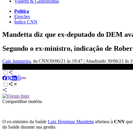
Viagem & Gastronomia
Política
Eleições
Índice CNN
Mandetta diz que ex-deputado do DEM ava
Segundo o ex-ministro, indicação de Rober
Caio Junqueira
, da CNN
30/06/21 às 19:47
|
Atualizado
30/06/21 às 1
Mandetta diz que ex-deputado do DEM avalizou diretor da Saúde ex
Compartilhar matéria
O ex-ministro da Saúde
Luiz Henrique Mandetta
afirmou à
CNN
que 
da Saúde durante sua gestão.