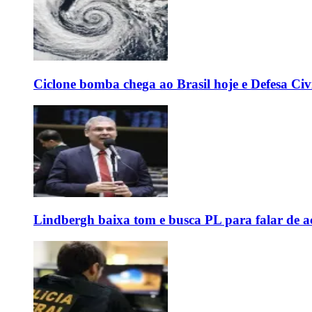
Ciclone bomba chega ao Brasil hoje e Defesa Civi
Lindbergh baixa tom e busca PL para falar de ac