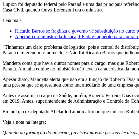
Lupion foi deputado federal pelo Paraná e uma das principais referên
Casa Civil, quando Onyx Lorenzoni era o ministro.
Leia mais
Ricardo Barros se fragiliza e governo vê substituição no curto 
A pedido do ministro da Justiça, PF abre inquérito para apurar
“Tínhamos um claro problema de logística, pois a central de distribu
Paraná e referendou o nome dele. Não foi Ricardo Barros que indicou”
Mandetta conta que havia outros nomes para o cargo, mas que Roberto 
Paraná. A minha equipe no ministério não teve a característica da mo
Apesar disso, Mandetta alerta que não era a função de Roberto Dias n
uma pessoa que se apresentou como intermediário de uma empresa que
Antes de assumir o cargo na Saúde, porém, Roberto Ferreira Dias ocu
em 2019. Antes, superintendente de Administração e Controle da Co
Em nota, o ex-deputado Abelardo Lupion afirmou que indicou Roberto
Veja a nota na íntegra:
Quando da formação do governo, precisávamos de pessoas técnicas p