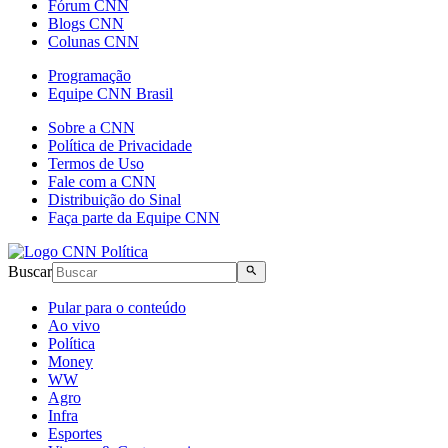
Fórum CNN
Blogs CNN
Colunas CNN
Programação
Equipe CNN Brasil
Sobre a CNN
Política de Privacidade
Termos de Uso
Fale com a CNN
Distribuição do Sinal
Faça parte da Equipe CNN
Buscar
Pular para o conteúdo
Ao vivo
Política
Money
WW
Agro
Infra
Esportes