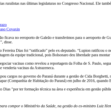
cias ruralistas nas últimas legislaturas no Congresso Nacional. Ele ta
prazo
 caso Covaxin
ição ficava no eeroporto de Galeão e transferimos para o aeroporto de G
, disse.
Ferreira Dias foi “ratificado” pelo ex-deputado. “Lupion ratificou o n
ntagem da equipe tradicional, pois Bolsonaro deu liberdade para montar
egociar vacinas como revelou a reportagem da Folha de S. Paulo, segun
 venderia vacinas da Astrazeneca.
pou cargos no governo do Paraná durante a gestão de Cida Borghetti, 
hapar (Companhia de Habitação do Paraná) em julho de 2016, quando B
 Dias "por ter formação técnica na área e experiência em gestão públ
ara compor o Ministério da Saúde, na gestão do ex-ministro Luiz He