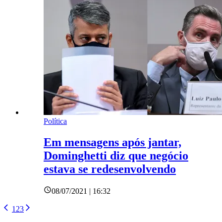
Política
Em mensagens após jantar,
Dominghetti diz que negócio
estava se redesenvolvendo
08/07/2021 | 16:32
1
2
3