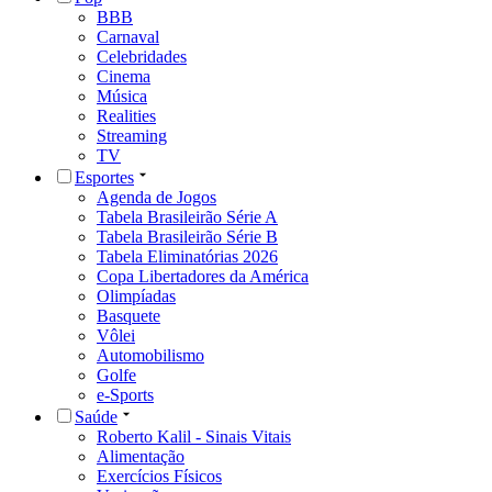
BBB
Carnaval
Celebridades
Cinema
Música
Realities
Streaming
TV
Esportes
Agenda de Jogos
Tabela Brasileirão Série A
Tabela Brasileirão Série B
Tabela Eliminatórias 2026
Copa Libertadores da América
Olimpíadas
Basquete
Vôlei
Automobilismo
Golfe
e-Sports
Saúde
Roberto Kalil - Sinais Vitais
Alimentação
Exercícios Físicos