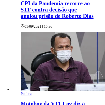
CPI da Pandemia recorre ao
STF contra decisão que
anulou prisão de Roberto Dias
01/09/2021 | 15:36
Política
Motoboy da VTCLog diz à