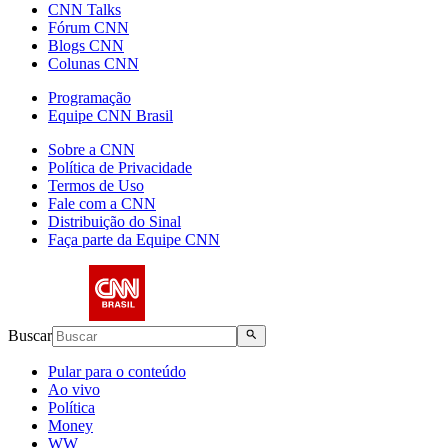
CNN Talks
Fórum CNN
Blogs CNN
Colunas CNN
Programação
Equipe CNN Brasil
Sobre a CNN
Política de Privacidade
Termos de Uso
Fale com a CNN
Distribuição do Sinal
Faça parte da Equipe CNN
Buscar
Pular para o conteúdo
Ao vivo
Política
Money
WW