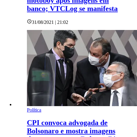
motoboy após imagens em
banco; VTCLog se manifesta
31/08/2021 | 21:02
Política
CPI convoca advogada de
Bolsonaro e mostra imagens