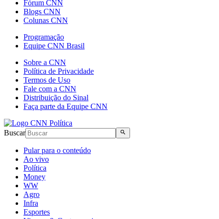
Fórum CNN
Blogs CNN
Colunas CNN
Programação
Equipe CNN Brasil
Sobre a CNN
Política de Privacidade
Termos de Uso
Fale com a CNN
Distribuição do Sinal
Faça parte da Equipe CNN
Buscar
Pular para o conteúdo
Ao vivo
Política
Money
WW
Agro
Infra
Esportes