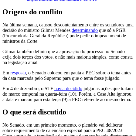
Origens do conflito
Na última semana, causou descontentamento entre os senadores uma
decisão do ministro Gilmar Mendes
determinando
que só a PGR
(Procuradoria Geral da República) pode pedir o impeachment de
ministros da Corte.
Gilmar também definiu que a aprovação do processo no Senado
exija dois terços dos votos, e não mais maioria simples, como consta
na legislação atual.
Em
resposta
, o Senado colocou em pauta a PEC sobre o tema antes
da data marcada pelo Supremo para que o tema fosse julgado.
Em 4 de dezembro, o STF
havia decidido
julgar as ações que tratam
do marco temporal na quarta-feira (10). Porém, a Casa Alta ignorou
a data e marcou para esta terça (9) a PEC referente ao mesmo tema.
O que será discutido
No Senado, em um primeiro momento, o plenário vai deliberar
sobre requerimento de calendário especial para a PEC 48/2023.
Caso aprovado, a tramitação da matéria deve ser levada diretamente