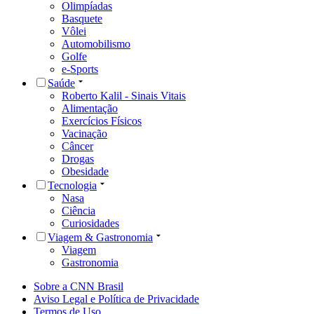
Olimpíadas
Basquete
Vôlei
Automobilismo
Golfe
e-Sports
Saúde
Roberto Kalil - Sinais Vitais
Alimentação
Exercícios Físicos
Vacinação
Câncer
Drogas
Obesidade
Tecnologia
Nasa
Ciência
Curiosidades
Viagem & Gastronomia
Viagem
Gastronomia
Sobre a CNN Brasil
Aviso Legal e Política de Privacidade
Termos de Uso