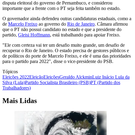
disputa eleitoral do governo de Pernambuco, e considerou
importante que a frente com o PT seja feita também no estado.
O governador ainda defendeu outras candidaturas estaduais, como a
de
Marcelo Freixo
ao governo do
Rio de Janeiro
. Câmara afirmou
que o PT não possui candidato no estado e que a presidente do
partido,
Gleisi Hoffmann
, está trabalhando para apoiar Freixo.
"Ele com certeza vai ter um desafio muito grande, um desafio de
recuperar o Rio de Janeiro. O estado precisa de gestores públicos e
de políticos do porte de Marcelo Freixo, e ele é uma das prioridades
para o partido para 2022", disse o vice-presidente do PSB.
Tópicos
Eleições 2022
Eleição
Eleições
Geraldo Alckmin
Luiz Inácio Lula da
Silva (Lula)
Partido Socialista Brasileiro (PSB)
PT (Partido dos
Trabalhadores)
Mais Lidas