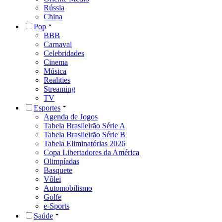
Rússia
China
Pop
BBB
Carnaval
Celebridades
Cinema
Música
Realities
Streaming
TV
Esportes
Agenda de Jogos
Tabela Brasileirão Série A
Tabela Brasileirão Série B
Tabela Eliminatórias 2026
Copa Libertadores da América
Olimpíadas
Basquete
Vôlei
Automobilismo
Golfe
e-Sports
Saúde