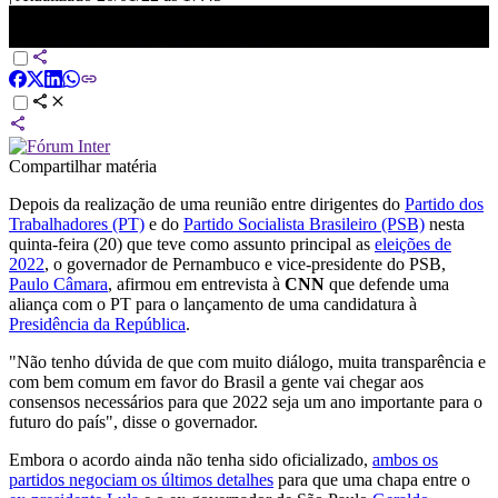
Não há focos de resistência à aliança entre PT e PSB, diz Paulo
Câmara | CNN 360º
Compartilhar matéria
Depois da realização de uma reunião entre dirigentes do
Partido dos
Trabalhadores (PT)
e do
Partido Socialista Brasileiro (PSB)
nesta
quinta-feira (20) que teve como assunto principal as
eleições de
2022
, o governador de Pernambuco e vice-presidente do PSB,
Paulo Câmara
, afirmou em entrevista à
CNN
que defende uma
aliança com o PT para o lançamento de uma candidatura à
Presidência da República
.
"Não tenho dúvida de que com muito diálogo, muita transparência e
com bem comum em favor do Brasil a gente vai chegar aos
consensos necessários para que 2022 seja um ano importante para o
futuro do país", disse o governador.
Embora o acordo ainda não tenha sido oficializado,
ambos os
partidos negociam os últimos detalhes
para que uma chapa entre o