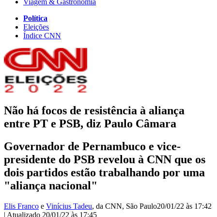
Viagem & Gastronomia
Política
Eleições
Índice CNN
Não há focos de resistência à aliança
entre PT e PSB, diz Paulo Câmara
Governador de Pernambuco e vice-
presidente do PSB revelou à CNN que os
dois partidos estão trabalhando por uma
"aliança nacional"
Elis Franco
e
Vinícius Tadeu
, da CNN
, São Paulo
20/01/22 às 17:42
|
Atualizado
20/01/22 às 17:45