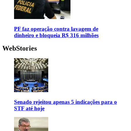
PF faz operação contra lavagem de
dinheiro e bloqueia R$ 316 milhões
WebStories
Senado rejeitou apenas 5 indicações para o
STF até hoje