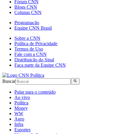
Fórum CNN
Blogs CNN
Colunas CNN
Programação
Equipe CNN Brasil
Sobre a CNN
Política de Privacidade
Termos de Uso
Fale com a CNN
Distribuição do Sinal
Faça parte da Equipe CNN
Buscar
Pular para o conteúdo
Ao vivo
Política
Money
WW
Agro
Infra
Esportes