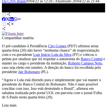
Da CNN Brasil
20/04/22 às 12:26
|
Atualizado
20/04/22 às 21:44
Não há “nenhuma chance” de reaproximação com Lula, diz Ciro |
CNN PRIME TIME
Compartilhar matéria
O pré-candidato à Presidência
Ciro Gomes
(PDT) afirmou nesta
quarta-feira (20) não haver “nenhuma chance” de reaproximação
com o ex-presidente
Luiz Inácio Lula da Silva
(PT) e criticou o
petista por sinalizar que irá respeitar a autonomia do
Banco Central
e
manter no cargo o presidente da instituição,
Roberto Campos Neto
,
caso seja eleito em outubro. A direção do banco foi escolhida pelo
presidente
Jair Bolsonaro
(PL).
“Agora o Lula está dizendo pura e simplesmente que vai manter o
presidente do Banco Central do Bolsonaro. Não é mais possível
conciliar com isso. Isso está destruindo o Brasil”, afirmou em
sabatina realizada pelo portal UOL em parceria com o jornal Folha
de S.Paulo nesta quarta-feira (20).
Leia mais