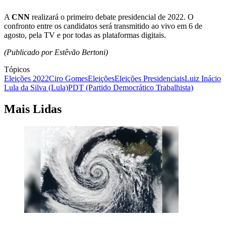
A
CNN
realizará o primeiro debate presidencial de 2022. O
confronto entre os candidatos será transmitido ao vivo em 6 de
agosto, pela TV e por todas as plataformas digitais.
(Publicado por Estêvão Bertoni)
Tópicos
Eleições 2022
Ciro Gomes
Eleições
Eleições Presidenciais
Luiz Inácio
Lula da Silva (Lula)
PDT (Partido Democrático Trabalhista)
Mais Lidas