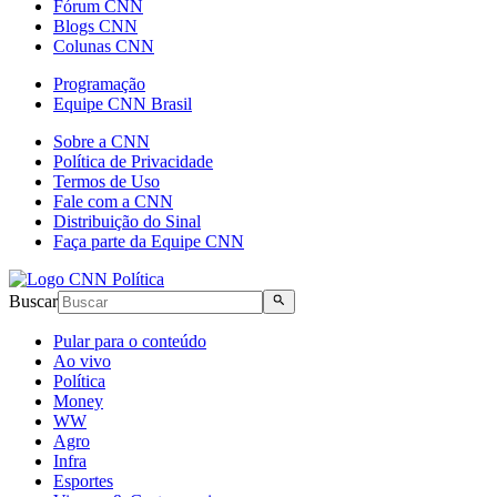
Fórum CNN
Blogs CNN
Colunas CNN
Programação
Equipe CNN Brasil
Sobre a CNN
Política de Privacidade
Termos de Uso
Fale com a CNN
Distribuição do Sinal
Faça parte da Equipe CNN
Buscar
Pular para o conteúdo
Ao vivo
Política
Money
WW
Agro
Infra
Esportes