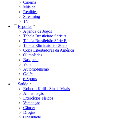
Cinema
Música
Realities
Streaming
TV
Esportes
Agenda de Jogos
Tabela Brasileirão Série A
Tabela Brasileirão Série B
Tabela Eliminatórias 2026
Copa Libertadores da América
Olimpíadas
Basquete
Vôlei
Automobilismo
Golfe
e-Sports
Saúde
Roberto Kalil - Sinais Vitais
Alimentação
Exercícios Físicos
Vacinação
Câncer
Drogas
Obesidade