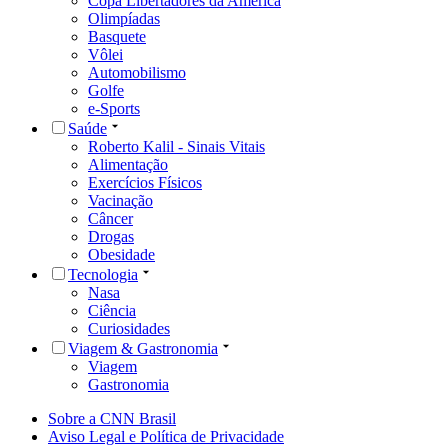
Copa Libertadores da América
Olimpíadas
Basquete
Vôlei
Automobilismo
Golfe
e-Sports
Saúde
Roberto Kalil - Sinais Vitais
Alimentação
Exercícios Físicos
Vacinação
Câncer
Drogas
Obesidade
Tecnologia
Nasa
Ciência
Curiosidades
Viagem & Gastronomia
Viagem
Gastronomia
Sobre a CNN Brasil
Aviso Legal e Política de Privacidade