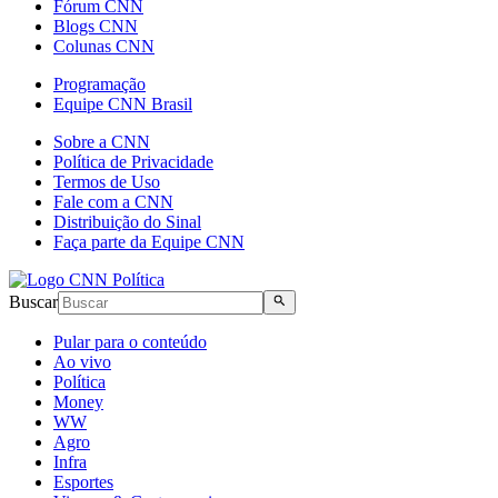
Fórum CNN
Blogs CNN
Colunas CNN
Programação
Equipe CNN Brasil
Sobre a CNN
Política de Privacidade
Termos de Uso
Fale com a CNN
Distribuição do Sinal
Faça parte da Equipe CNN
Buscar
Pular para o conteúdo
Ao vivo
Política
Money
WW
Agro
Infra
Esportes