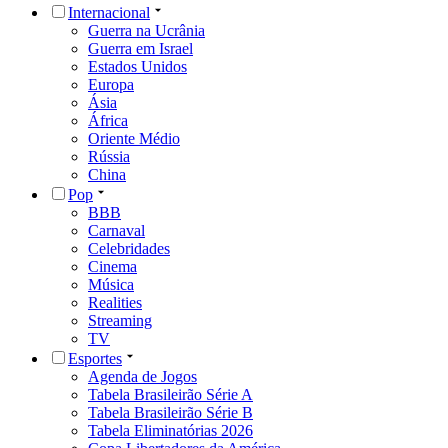
Internacional
Guerra na Ucrânia
Guerra em Israel
Estados Unidos
Europa
Ásia
África
Oriente Médio
Rússia
China
Pop
BBB
Carnaval
Celebridades
Cinema
Música
Realities
Streaming
TV
Esportes
Agenda de Jogos
Tabela Brasileirão Série A
Tabela Brasileirão Série B
Tabela Eliminatórias 2026