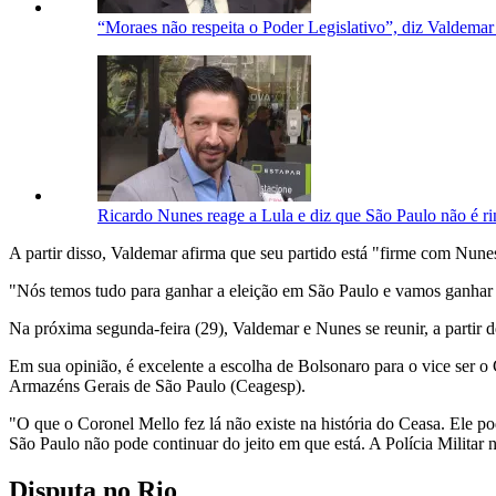
“Moraes não respeita o Poder Legislativo”, diz Valdem
Ricardo Nunes reage a Lula e diz que São Paulo não é r
A partir disso, Valdemar afirma que seu partido está "firme com Nune
"Nós temos tudo para ganhar a eleição em São Paulo e vamos ganhar 
Na próxima segunda-feira (29), Valdemar e Nunes se reunir, a partir d
Em sua opinião, é excelente a escolha de Bolsonaro para o vice ser
Armazéns Gerais de São Paulo (Ceagesp).
"O que o Coronel Mello fez lá não existe na história do Ceasa. Ele p
São Paulo não pode continuar do jeito em que está. A Polícia Militar 
Disputa no Rio