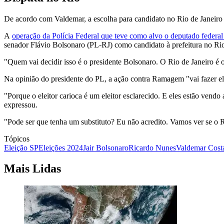
De acordo com Valdemar, a escolha para candidato no Rio de Janeiro 
A
operação da Polícia Federal que teve como alvo o deputado fede
senador Flávio Bolsonaro (PL-RJ) como candidato à prefeitura no Rio
"Quem vai decidir isso é o presidente Bolsonaro. O Rio de Janeiro é o c
Na opinião do presidente do PL, a ação contra Ramagem "vai fazer el
"Porque o eleitor carioca é um eleitor esclarecido. E eles estão vendo
expressou.
"Pode ser que tenha um substituto? Eu não acredito. Vamos ver se o R
Tópicos
Eleição SP
Eleições 2024
Jair Bolsonaro
Ricardo Nunes
Valdemar Cost
Mais Lidas