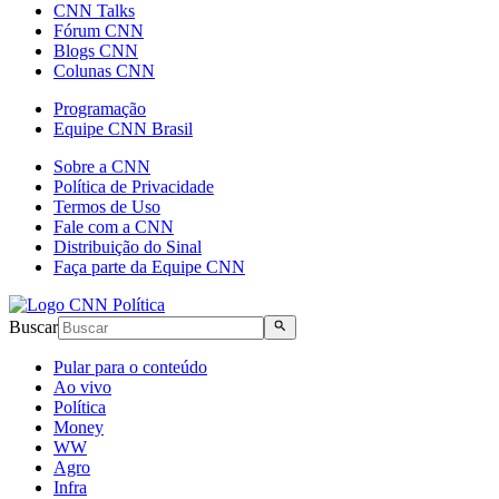
CNN Talks
Fórum CNN
Blogs CNN
Colunas CNN
Programação
Equipe CNN Brasil
Sobre a CNN
Política de Privacidade
Termos de Uso
Fale com a CNN
Distribuição do Sinal
Faça parte da Equipe CNN
Buscar
Pular para o conteúdo
Ao vivo
Política
Money
WW
Agro
Infra