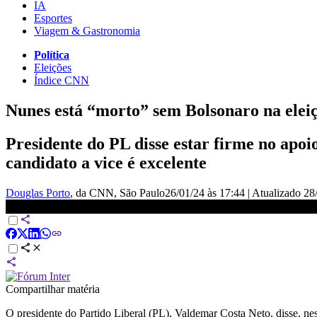
IA
Esportes
Viagem & Gastronomia
Política
Eleições
Índice CNN
Nunes está “morto” sem Bolsonaro na elei
Presidente do PL disse estar firme no apoi
candidato a vice é excelente
Douglas Porto
, da CNN
, São Paulo
26/01/24 às 17:44
|
Atualizado
28
Valdemar: Nós somos humilhados semanalmente | CNN 360º
Compartilhar matéria
O presidente do Partido Liberal (PL), Valdemar Costa Neto, disse, nest