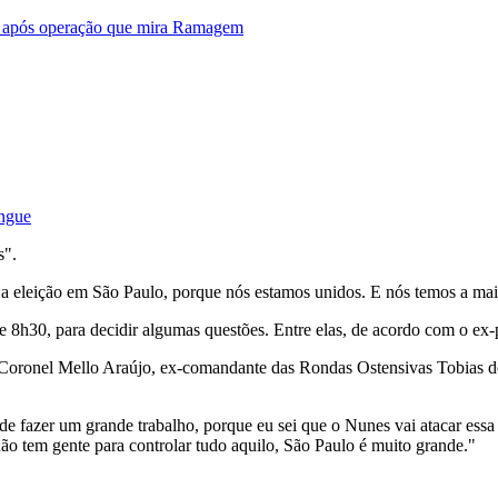
ar após operação que mira Ramagem
ingue
s".
a eleição em São Paulo, porque nós estamos unidos. E nós temos a maio
e 8h30, para decidir algumas questões. Entre elas, de acordo com o ex-p
 o Coronel Mello Araújo, ex-comandante das Rondas Ostensivas Tobias d
ode fazer um grande trabalho, porque eu sei que o Nunes vai atacar es
não tem gente para controlar tudo aquilo, São Paulo é muito grande."