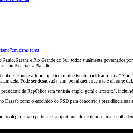
ismo”em terras raras
o Paulo, Paraná e Rio Grande do Sul, todos atualmente governados por 
ida ao Palácio do Planalto.
itoral deste ano e afirmou que tem o objetivo de pacificar o país. “A pol
iciam dela. Pode ser desativada, sim, por alguém que não é ali parte del
residente da República será “anistia ampla, geral e irrestrita”, incluin
erto Kassab como o escolhido do PSD para concorrer à presidência nas e
um privilégio para o partido ter a oportunidade de definir uma escolha t