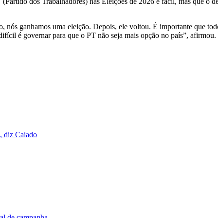
Partido dos Trabalhadores) nas Eleições de 2026 é fácil, mas que o de
to, nós ganhamos uma eleição. Depois, ele voltou. É importante que tod
difícil é governar para que o PT não seja mais opção no país”, afirmou.
, diz Caiado
ral de campanha