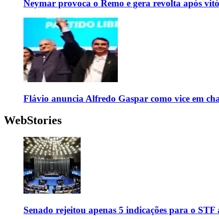
Neymar provoca o Remo e gera revolta após vit
Flávio anuncia Alfredo Gaspar como vice em cha
WebStories
Senado rejeitou apenas 5 indicações para o STF 