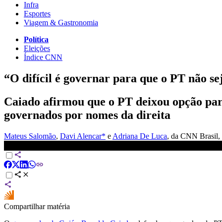
Infra
Esportes
Viagem & Gastronomia
Política
Eleições
Índice CNN
“O difícil é governar para que o PT não se
Caiado afirmou que o PT deixou opção para
governados por nomes da direita
Mateus Salomão
,
Davi Alencar*
e
Adriana De Luca
, da CNN Brasil
,
Difícil é governar para PT não ser mais opção no país, diz Caiado |
Compartilhar matéria