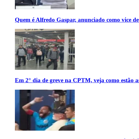
Quem é Alfredo Gaspar, anunciado como vice de
Em 2° dia de greve na CPTM, veja como estão as 