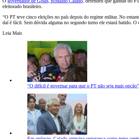
O
governador de Goiás, Ronaldo Caiado,
defendeu que ganhar do PT (
eleitorado brasileiro.
“O PT teve cinco eleições no país depois do regime militar. No entan
daí é fácil. Sem dúvida alguma no segundo turno ele estará batido. O 
Leia Mais
“O difícil é governar para que o PT não seja mais opção”
Em anúncio, Caiado antecipa segurança como tema cent