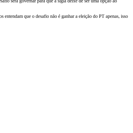
safio será governar para que a sigla deixe de ser uma opção ao
os entendam que o desafio não é ganhar a eleição do PT apenas, isso