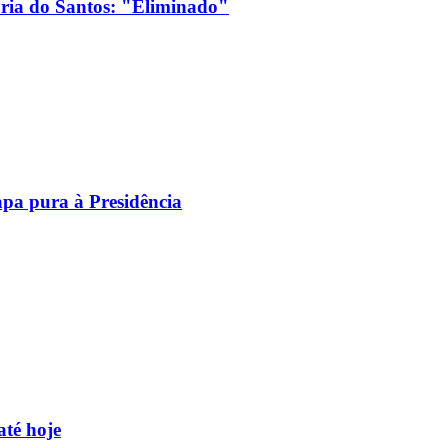
ória do Santos: "Eliminado"
pa pura à Presidência
até hoje