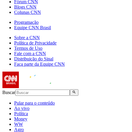
Fórum CNN
Blogs CNN
Colunas CNN
Programação
Equipe CNN Brasil
Sobre a CNN
Política de Privacidade
Termos de Uso
Fale com a CNN
Distribuição do Sinal
Faça parte da Equipe CNN
Buscar
Pular para o conteúdo
Ao vivo
Política
Money
WW
Agro