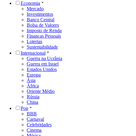
Economia
Mercado
Investimentos
Banco Central
Bolsa de Valores
Imposto de Renda
Finanças Pessoais
Loterias
Sustentabilidade
Internacional
Guerra na Ucrânia
Guerra em Israel
Estados Unidos
Europa
Ásia
África
Oriente Médio
Rússia
China
Pop
BBB
Carnaval
Celebridades
Cinema
Música