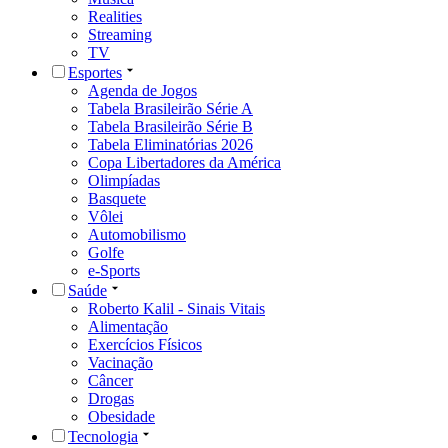
Realities
Streaming
TV
Esportes
Agenda de Jogos
Tabela Brasileirão Série A
Tabela Brasileirão Série B
Tabela Eliminatórias 2026
Copa Libertadores da América
Olimpíadas
Basquete
Vôlei
Automobilismo
Golfe
e-Sports
Saúde
Roberto Kalil - Sinais Vitais
Alimentação
Exercícios Físicos
Vacinação
Câncer
Drogas
Obesidade
Tecnologia