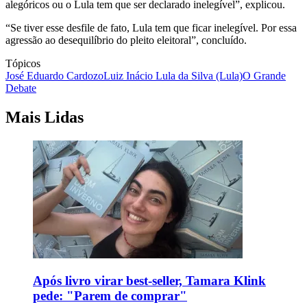
alegóricos ou o Lula tem que ser declarado inelegível”, explicou.
“Se tiver esse desfile de fato, Lula tem que ficar inelegível. Por essa
agressão ao desequilíbrio do pleito eleitoral”, concluído.
Tópicos
José Eduardo Cardozo
Luiz Inácio Lula da Silva (Lula)
O Grande
Debate
Mais Lidas
Após livro virar best-seller, Tamara Klink
pede: "Parem de comprar"