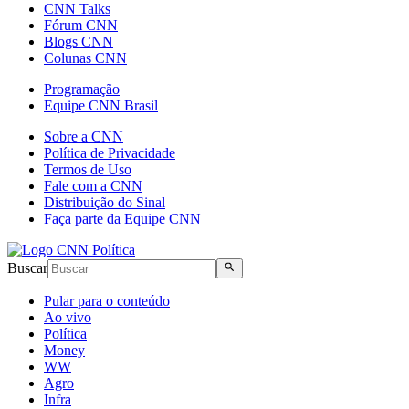
CNN Talks
Fórum CNN
Blogs CNN
Colunas CNN
Programação
Equipe CNN Brasil
Sobre a CNN
Política de Privacidade
Termos de Uso
Fale com a CNN
Distribuição do Sinal
Faça parte da Equipe CNN
Buscar
Pular para o conteúdo
Ao vivo
Política
Money
WW
Agro
Infra