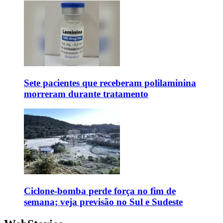
Sete pacientes que receberam polilaminina
morreram durante tratamento
Ciclone-bomba perde força no fim de
semana; veja previsão no Sul e Sudeste