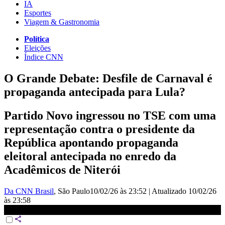
IA
Esportes
Viagem & Gastronomia
Política
Eleições
Índice CNN
O Grande Debate: Desfile de Carnaval é
propaganda antecipada para Lula?
Partido Novo ingressou no TSE com uma
representação contra o presidente da
República apontando propaganda
eleitoral antecipada no enredo da
Acadêmicos de Niterói
Da CNN Brasil
, São Paulo
10/02/26 às 23:52
|
Atualizado
10/02/26
às 23:58
AO VIVO: O GRANDE DEBATE - 10/02/2026