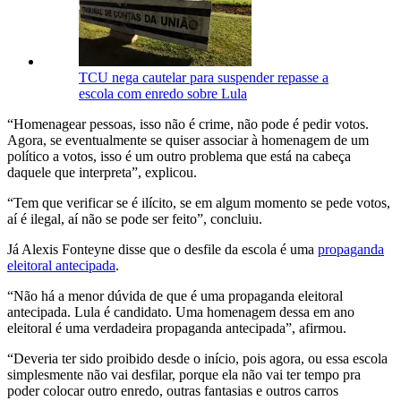
TCU nega cautelar para suspender repasse a
escola com enredo sobre Lula
“Homenagear pessoas, isso não é crime, não pode é pedir votos.
Agora, se eventualmente se quiser associar à homenagem de um
político a votos, isso é um outro problema que está na cabeça
daquele que interpreta”, explicou.
“Tem que verificar se é ilícito, se em algum momento se pede votos,
aí é ilegal, aí não se pode ser feito”, concluiu.
Já Alexis Fonteyne disse que o desfile da escola é uma
propaganda
eleitoral antecipada
.
“Não há a menor dúvida de que é uma propaganda eleitoral
antecipada. Lula é candidato. Uma homenagem dessa em ano
eleitoral é uma verdadeira propaganda antecipada”, afirmou.
“Deveria ter sido proibido desde o início, pois agora, ou essa escola
simplesmente não vai desfilar, porque ela não vai ter tempo pra
poder colocar outro enredo, outras fantasias e outros carros