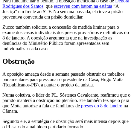
Para fundamentar o pedido, a oposição menciona o caso de
Débora
Rodrigues dos Santos
, que
escreveu com batom na estátua
“A
Justiça” em frente ao STF. Na semana passada, ela teve a prisão
preventiva convertida em prisão domiciliar.
Zucco também solicitou a concessão de medida liminar para o
exame dos casos individuais dos presos provisórios e definitivos do
8 de janeiro. A oposição argumenta que na investigação as
denúncias do Ministério Público foram apresentadas sem
individualizar cada caso.
Obstrução
A oposição ameaça desde a semana passada obstruir os trabalhos
parlamentares para pressionar o presidente da Casa, Hugo Motta
(Republicanos-PB), a pautar o projeto da anistia.
Numa coletiva, o líder do PL, Sóstenes Cavalcante, reafirmou que o
partido manterá a obstrução no plenário. Ele também fez apelo para
que Motta autorize a fala de familiares de
presos do 8 de janeiro
na
Câmara.
Segundo ele, a estratégia de obstrução será mais intensa depois que
o PL sair do atual bloco partidário formado.