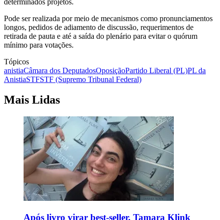
determinados projetos.
Pode ser realizada por meio de mecanismos como pronunciamentos
longos, pedidos de adiamento de discussão, requerimentos de
retirada de pauta e até a saída do plenário para evitar o quórum
mínimo para votações.
Tópicos
anistia
Câmara dos Deputados
Oposição
Partido Liberal (PL)
PL da
Anistia
STF
STF (Supremo Tribunal Federal)
Mais Lidas
Após livro virar best-seller, Tamara Klink