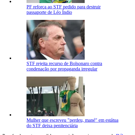
PF reforça ao STF pedido para destruir
passaporte de Léo Índio
STF rejeita recurso de Bolsonaro contra
condenação por propaganda irregular
Mulher que escreveu "perdeu, mané" em estátua
do STF deixa penitenciária