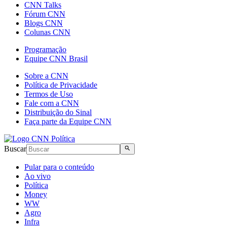
CNN Talks
Fórum CNN
Blogs CNN
Colunas CNN
Programação
Equipe CNN Brasil
Sobre a CNN
Política de Privacidade
Termos de Uso
Fale com a CNN
Distribuição do Sinal
Faça parte da Equipe CNN
Buscar
Pular para o conteúdo
Ao vivo
Política
Money
WW
Agro
Infra