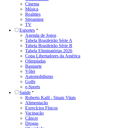
Cinema
Música
Realities
Streaming
TV
Esportes
Agenda de Jogos
Tabela Brasileirão Série A
Tabela Brasileirão Série B
Tabela Eliminatórias 2026
Copa Libertadores da América
Olimpíadas
Basquete
Vôlei
Automobilismo
Golfe
e-Sports
Saúde
Roberto Kalil - Sinais Vitais
Alimentação
Exercícios Físicos
Vacinação
Câncer
Drogas