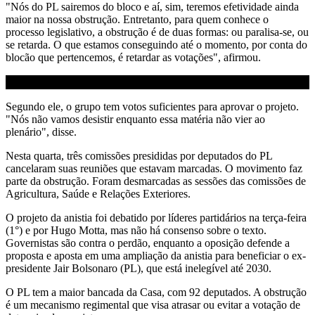
"Nós do PL sairemos do bloco e aí, sim, teremos efetividade ainda
maior na nossa obstrução. Entretanto, para quem conhece o
processo legislativo, a obstrução é de duas formas: ou paralisa-se, ou
se retarda. O que estamos conseguindo até o momento, por conta do
blocão que pertencemos, é retardar as votações", afirmou.
Segundo ele, o grupo tem votos suficientes para aprovar o projeto.
"Nós não vamos desistir enquanto essa matéria não vier ao
plenário", disse.
Nesta quarta, três comissões presididas por deputados do PL
cancelaram suas reuniões que estavam marcadas. O movimento faz
parte da obstrução. Foram desmarcadas as sessões das comissões de
Agricultura, Saúde e Relações Exteriores.
O projeto da anistia foi debatido por líderes partidários na terça-feira
(1°) e por Hugo Motta, mas não há consenso sobre o texto.
Governistas são contra o perdão, enquanto a oposição defende a
proposta e aposta em uma ampliação da anistia para beneficiar o ex-
presidente Jair Bolsonaro (PL), que está inelegível até 2030.
O PL tem a maior bancada da Casa, com 92 deputados. A obstrução
é um mecanismo regimental que visa atrasar ou evitar a votação de