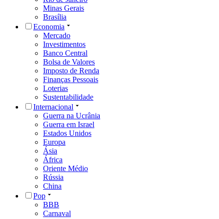
Minas Gerais
Brasília
Economia
Mercado
Investimentos
Banco Central
Bolsa de Valores
Imposto de Renda
Finanças Pessoais
Loterias
Sustentabilidade
Internacional
Guerra na Ucrânia
Guerra em Israel
Estados Unidos
Europa
Ásia
África
Oriente Médio
Rússia
China
Pop
BBB
Carnaval