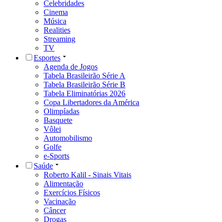
Celebridades
Cinema
Música
Realities
Streaming
TV
Esportes
Agenda de Jogos
Tabela Brasileirão Série A
Tabela Brasileirão Série B
Tabela Eliminatórias 2026
Copa Libertadores da América
Olimpíadas
Basquete
Vôlei
Automobilismo
Golfe
e-Sports
Saúde
Roberto Kalil - Sinais Vitais
Alimentação
Exercícios Físicos
Vacinação
Câncer
Drogas