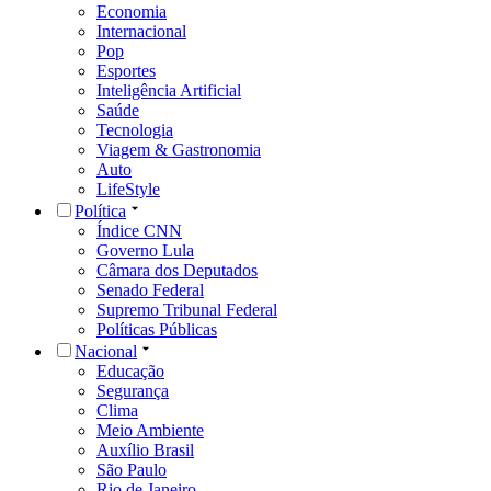
Economia
Internacional
Pop
Esportes
Inteligência Artificial
Saúde
Tecnologia
Viagem & Gastronomia
Auto
LifeStyle
Política
Índice CNN
Governo Lula
Câmara dos Deputados
Senado Federal
Supremo Tribunal Federal
Políticas Públicas
Nacional
Educação
Segurança
Clima
Meio Ambiente
Auxílio Brasil
São Paulo
Rio de Janeiro