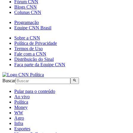
Fórum CNN
Blogs CNN
Colunas CNN
Programação
Equipe CNN Brasil
Sobre a CNN
Política de Privacidade
Termos de Uso
Fale com a CNN
Distribuição do Sinal
Faça parte da Equipe CNN
Buscar
Pular para o conteúdo
Ao vivo
Política
Money
WW
Agro
Infra
Esportes