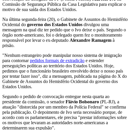
Comissão de Segurança Pública da Casa Legislativa para explicar o
motivo de sua saída dos Estados Unidos.
Na última segunda-feira (20), o Gabinete de Assuntos do Hemisfério
Ocidental do
governo dos Estados Unidos
divulgou uma
mensagem na qual diz ter pedido que o Ivo deixe o país. Segundo o
órgão norte-americano, foi o delegado quem fez o monitoramento
responsável por levar o ex-deputado
Alexandre Ramagem
à
prisão.
"Nenhum estrangeiro pode manipular nosso sistema de imigração
para contornar
pedidos formais de extradição
e estender
perseguições políticas ao território dos Estados Unidos. Hoje,
pedimos que o funcionário brasileiro envolvido deixe o nosso país
por tentar fazer isso", diz a mensagem, publicada na página do X do
Gabinete de Assuntos do Hemisfério Ocidental do governo dos
Estados Unidos.
Segundo o pedido de convocação entregue nesta quarta ao
presidente da comissão, o senador
Flávio Bolsonaro
(PL-RJ), a
atuação "distorcida por um membro da Polícia Federal" se confirma
pela publicação. O depoimento de Ivo seria necessário porque, de
acordo com os parlamentares, ele precisa "prestar informações sobre
os motivos que levaram as autoridades norte-americanas a
determinarem sua expulsão".