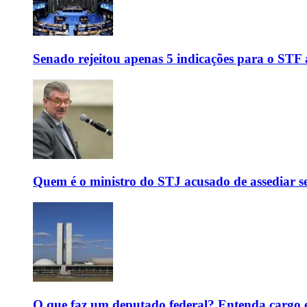
Senado rejeitou apenas 5 indicações para o STF 
Quem é o ministro do STJ acusado de assediar 
O que faz um deputado federal? Entenda cargo e