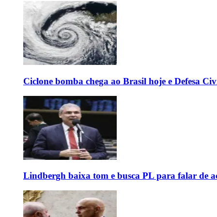
Ciclone bomba chega ao Brasil hoje e Defesa Civi
Lindbergh baixa tom e busca PL para falar de ac