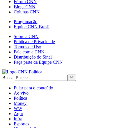
Fórum CNN
Blogs CNN
Colunas CNN
Programação
Equipe CNN Brasil
Sobre a CNN
Política de Privacidade
Termos de Uso
Fale com a CNN
Distribuição do Sinal
Faça parte da Equipe CNN
Buscar
Pular para o conteúdo
Ao vivo
Política
Money
WW
Agro
Infra
Esportes