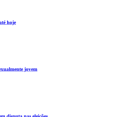
até hoje
sexualmente jovem
m disputa nas eleições