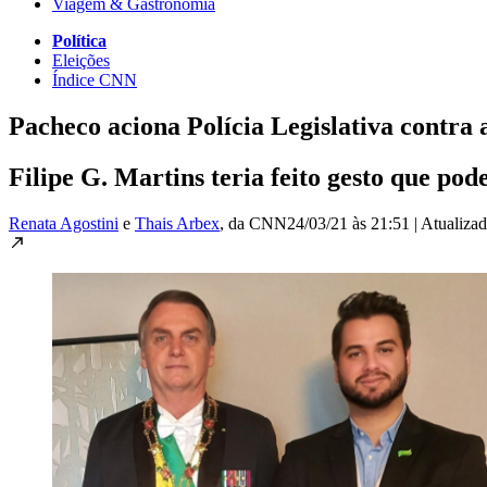
Viagem & Gastronomia
Política
Eleições
Índice CNN
Pacheco aciona Polícia Legislativa contra 
Filipe G. Martins teria feito gesto que po
Renata Agostini
e
Thais Arbex
, da CNN
24/03/21 às 21:51
|
Atualiza