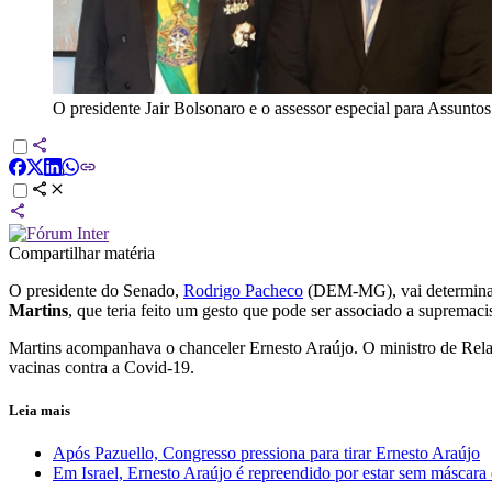
O presidente Jair Bolsonaro e o assessor especial para Assuntos
Compartilhar matéria
O presidente do Senado,
Rodrigo Pacheco
(DEM-MG), vai determinar q
Martins
, que teria feito um gesto que pode ser associado a suprema
Martins acompanhava o chanceler Ernesto Araújo. O ministro de Relaçõ
vacinas contra a Covid-19.
Leia mais
Após Pazuello, Congresso pressiona para tirar Ernesto Araújo
Em Israel, Ernesto Araújo é repreendido por estar sem máscara 