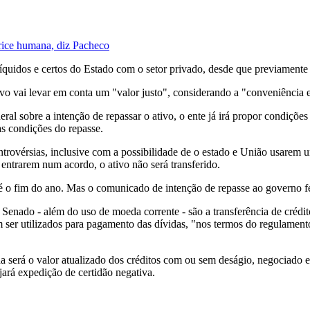
urrice humana, diz Pacheco
líquidos e certos do Estado com o setor privado, desde que previamente 
tivo vai levar em conta um "valor justo", considerando a "conveniência
sobre a intenção de repassar o ativo, o ente já irá propor condições de
as condições do repasse.
trovérsias, inclusive com a possibilidade de o estado e União usarem u
entrarem num acordo, o ativo não será transferido.
té o fim do ano. Mas o comunicado de intenção de repasse ao governo fe
 Senado - além do uso de moeda corrente - são a transferência de crédit
ser utilizados para pagamento das dívidas, "nos termos do regulamento";
da será o valor atualizado dos créditos com ou sem deságio, negociado e
ará expedição de certidão negativa.