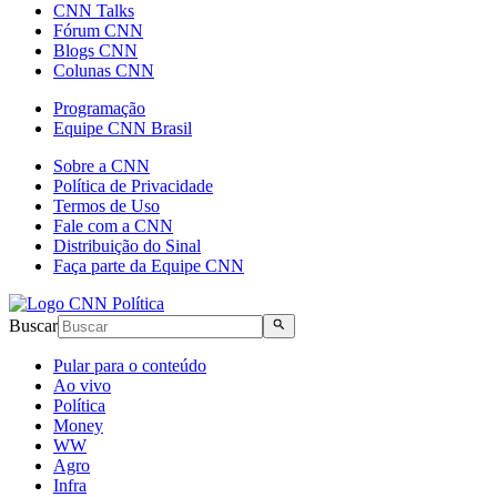
CNN Talks
Fórum CNN
Blogs CNN
Colunas CNN
Programação
Equipe CNN Brasil
Sobre a CNN
Política de Privacidade
Termos de Uso
Fale com a CNN
Distribuição do Sinal
Faça parte da Equipe CNN
Buscar
Pular para o conteúdo
Ao vivo
Política
Money
WW
Agro
Infra