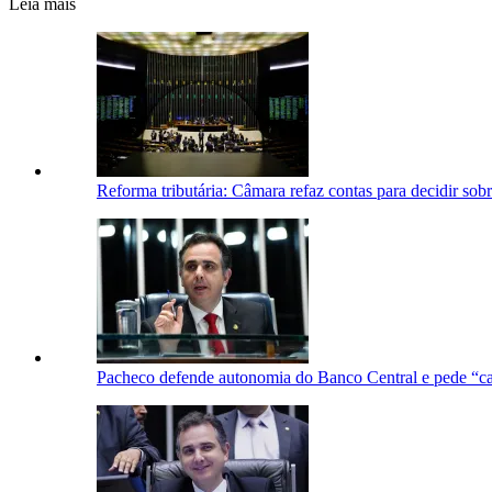
Leia mais
Reforma tributária: Câmara refaz contas para decidir sobr
Pacheco defende autonomia do Banco Central e pede “ca