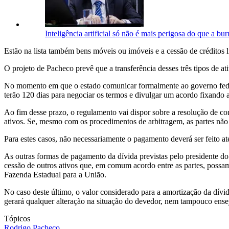
Inteligência artificial só não é mais perigosa do que a b
Estão na lista também bens móveis ou imóveis e a cessão de créditos 
O projeto de Pacheco prevê que a transferência desses três tipos de a
No momento em que o estado comunicar formalmente ao governo federal 
terão 120 dias para negociar os termos e divulgar um acordo fixando 
Ao fim desse prazo, o regulamento vai dispor sobre a resolução de con
ativos. Se, mesmo com os procedimentos de arbitragem, as partes não 
Para estes casos, não necessariamente o pagamento deverá ser feito a
As outras formas de pagamento da dívida previstas pelo presidente do
cessão de outros ativos que, em comum acordo entre as partes, possam 
Fazenda Estadual para a União.
No caso deste último, o valor considerado para a amortização da dívi
gerará qualquer alteração na situação do devedor, nem tampouco ensej
Tópicos
Rodrigo Pacheco